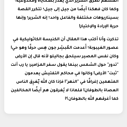
أنفسهم لطرق الشرير الذي يغدر بضحاياه ومخدوعيه؛
وكما كان فهكذا أيضًا من جيل إلى جيل؛ تتكرر القصة
بسيناريوهات مختلفة والفاعل واحد؛ إنه الشرير؛ وإنها
حرية الإرادة والاِختيار!
تذكرت وأنا أكتب هذا المقال أن الكنيسة الكاثوليكية في
عصور الغيبوبة؛ أَعدمت المُبشِر جون هِس حرقًا وهو حي!
وكان نفس المصير سيلحق بجاليلو لأنه قال إن الأرض
"تدور" حول الشمس بينما يقول سفر المزامير: يا رب أنت
"ثبت" الأرض! وكانوا في محاكم التفتيش يعدمون
المتهمين إغراقًا في "النهر"! فإذا كان الله يٌغرِق الناس
العصاة بالطوفان! فلماذا لا يُغرقون هم أيضًا المخالفين
كما أغرقهم الله بالطوفان؟!