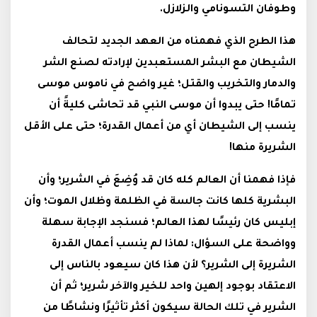
وطوفان التسونامي والزلازل.
هذا الطرح الذي فهمناه من العهد الجديد لتحالف
الشيطان مع البشر المستعبدين لإرادته لصنع الشر
والدمار والتخريب والقتل؛ غير واضح في ناموس موسى
تمامًا! حتى يبدوا أن موسى النبي قد تحاشى كليةً أن
ينسب إلى الشيطان أي من أعمال القدرة؛ حتى على الأقل
الشريرة منها!
فإذا فهمنا أن العالم كله كان قد وُضِعَ في الشرير؛ وأن
البشرية كلها كانت جالسة في الظلمة وظلال الموت؛ وأن
إبليس كان رئيسًا لهذا العالم؛ فسنجد الإجابة سهلة
وواضحة على السؤال: لماذا لم ينسب أعمال القدرة
الشريرة إلى الشرير؟ لأن هذا كان سيعود بالناس إلى
الاعتقاد بوجود إلهين واحد للخير والآخر شرير؛ ثم أن
الشرير في تلك الحالة سيكون أكثر تأثيرًا ونشاطًا من