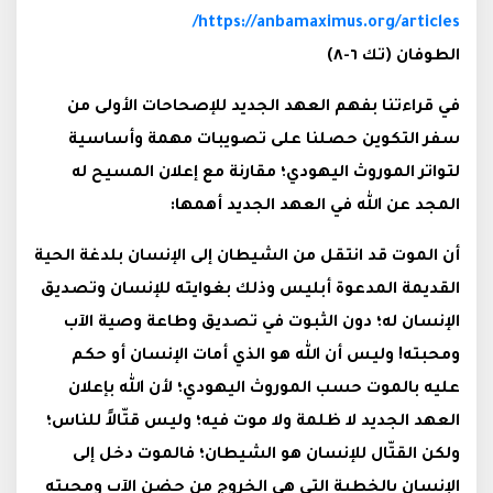
https://anbamaximus.org/articles/
الطوفان (تك ٦-٨)
في قراءتنا بفهم العهد الجديد للإصحاحات الأولى من
سفر التكوين حصلنا على تصويبات مهمة وأساسية
لتواتر الموروث اليهودي؛ مقارنة مع إعلان المسيح له
المجد عن الله في العهد الجديد أهمها:
أن الموت قد انتقل من الشيطان إلى الإنسان بلدغة الحية
القديمة المدعوة أبليس وذلك بغوايته للإنسان وتصديق
الإنسان له؛ دون الثبوت في تصديق وطاعة وصية الآب
ومحبته! وليس أن الله هو الذي أمات الإنسان أو حكم
عليه بالموت حسب الموروث اليهودي؛ لأن الله بإعلان
العهد الجديد لا ظلمة ولا موت فيه؛ وليس قتّالاً للناس؛
ولكن القتّال للإنسان هو الشيطان؛ فالموت دخل إلى
الإنسان بالخطية التي هي الخروج من حضن الآب ومحبته