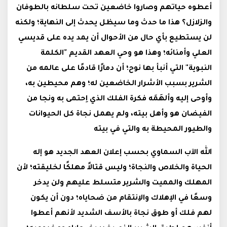
أعطوه حياتهم وصاروا خاضعين تحت سلطانه بالطوفان
والزلازل؟ هذا ما حدث وما سيظل يحدث إلى النهاية؛ ولكنه
لن يستطيع بأي حال من الأحوال أن يمد يده على قديسي
العلي وأمنائه؛ وهذا هو وحي العهد القديم "الكلمة
النبوية" التي أنبأ بها نوح؛ أن دمارًا قادمًا على عالمه من
الشرير بسبب الأشرار الخاضعين له؛ وهم محيطين به،
وأوحى إليه وألهَمَه فكرة الفلك الذي اِحتمى به ونجا من
الفيضان هو وأهل بيته، ولم يهمل نجاة كل الحيوانات
والطيور المحيطة به والتي في بيته
الله الآب السماوي بحسب إعلان العهد الجديد هو إله
الحياة والخلاص والنجاة؛ وليس قتالاً مهلكًا لخليقته؛ لأن
المهلك والمميت والشرير متسلط عليهم ولن يدخر
وسعًا في الإهلاك والاِنتقام من ضحاياه؛ دون أن يكون
لهم فلك أو طوق نجاة بالأسف الشديد لأنهم أعطوا