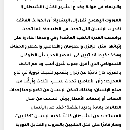
والارتماء في غواية وخداع الشرير القتّال (الشيطان)!
الموروث اليهودي نقل إلى البشرية: أن الكوارث الفائقة
لقدرات الإنسان التي تحدث في الطبيعة؛ إنما تحدث
بواسطة القدرة الإلهية الفائقة؛ وهي وحدها القادرة على
إتيانها: مثل الزلازل والطوفان والأعاصير والمطر والجفاف
وهكذا؛ فيما قد تبين في العصر الحديث أن الطوفان
التسونامي الذي أغرق جنوب شرق آسيا وداهم الآلاف
بالغرق؛ كان ناتجًا عن زلزال بتفجير لقنبلة نووية في قاع
المحيط؛ وأن الأعاصير تحدث بسبب التلوث وأيضًا من
صنع الإنسان؛ وكذلك تمكن الإنسان من تكنولوجيا إحداث
الجفاف أو إسقاط الأمطار برش السحب من خلال
الطائرات بمادة يوديد الفضة؛ فقد صار الإنسان
المستعبد من الشيطان قاتلاً لأخيه الإنسان "كقايين"،
وصار قادرًا على قتل الملايين بالحروب والقنابل النووية