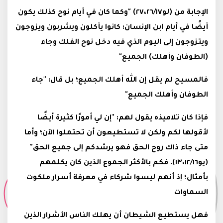
الإجابة من (لو٢٧،٢٦/١٧) "وكما كان في أيام نوح كذلك يكون
أيضًا في أيام ابن الإنسان: كانوا يأكلون ويشربون ويزوجون
ويتزوجون إلى اليوم الذي فيه دخل نوح الفلك وجاء
(الطوفان وأهلك) الجميع"
فالمسيح لم يقل إن الله أهلك الجميع؛ بل قال: "جاء
الطوفان وأهلك الجميع"
فإذا كان تلاميذه يقول لهم: "إن لي أمورًا كثيرة أيضًا
لأقولها لكم ولكن لا تستطيعون أن تحتملوا الآن؛ وأما
متى جاء ذاك روح الحق فهو يرشدكم إلى جميع الحق"
(يو١٣،١٢/١٦). فكم بالأكثر الجموع الذين كان يكلمهم
بأمثال؛ إذ أنهم ليسوا شركاء في معرفة أسرار ملكوت
السماوات
فهل يستطيع الشيطان أن يهلك الناس الأشرار الذين