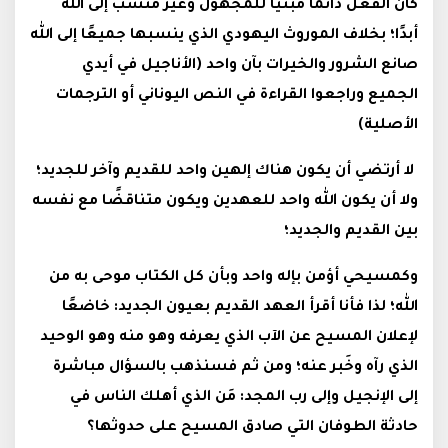
كان الفعل دائمًا مبنيًا للمجهول وغير مٌنسب إلى الله
أبدًا؛ بخلاف الموروث اليهودي الذي ينسبها جميعًا إلى الله
صانع الشرور والخيرات بآن واحد (الأناجيل في أيدي
الجميع وراجعوا القراءة في النص اليوناني أو الترجمات
الأصلية)
لا أرتضي أن يكون هناك إلهين واحد للقديم وآخر للجديد؛
ولا أن يكون الله واحد للعهدين ويكون متناقضًا مع نفسه
بين القديم والجديد؛
وكمسيحي أؤمن بإله واحد وبأن كل الكتاب موحى به من
الله؛ لذا فأنا أقرأ العهد القديم بعيون الجديد: خاضعًا
لإعلان المسيح عن الآب الذي يعرفه وهو منه وهو الوحيد
الذي رآه وخَبر عنه؛ ومن ثم فسنذهب بالسؤال مباشرة
إلى الإنجيل وإلى رب المجد: مَن الذي أهلك الناس في
حادثة الطوفان التي صادق المسيح على حدوثها؟