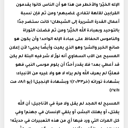
الإله الخيّر؛ والأخطر من هذا هو أن الناس كانوا يقدمون
القرابين للآلهة لتفادي غضبهم؛ ومن ثم فإن نسبة
أعمال القدرة الشريرة إلى الشيطان؛ كانت ستضر جدًا
بالتوحيد وبعبادة الله الخيِّر؛ ومن ثم فضلت التوراة
والناموس الحفاظ على عبادة الإله الواحد؛ وأن يكون هو
صانع الخير والشر؛ وهو الذي يميت وأيضًا يحيي؛ لأن إعلان
المسيح عن الآب السماوي أنه نورُ لا شر فيه البتة لم يكن
قد أعطي بعد؛ فلا يقدر أحدًا أن يلوم موسى النبي فهو
فعليًا لم يعرف الله ولم يراه لا هو ولا غيره من الأنبياء:
بشهادة توراته (خر٢٠/٣٣)؛ وبشهادة الإنجيل! (يو ١٨/١، مت
٢٧/١١)
المسيح له المجد لم يقل ولا مرة في الأناجيل: أن الله
يقتل، أو يهلك البشر، أو يلقي الإنسان في جهنم! وفي
كل المرات التي ورد فيها أي من هذه التعبيرات في حديثه؛