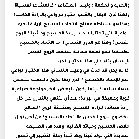
والحرية والحكمة ؛ وليس المشاعر ؛ فالمشاعر نفسية
!
ولهذا فإن الايمان بالقلب إختيار حر واعي بالإرادة الكاملة؛
وهذا هو ببساطه مفتاح الاتحاد بالمسيح الإرادة الحره
الواعية التي تختار الاتحاد بإرادة المسيح ومشيئة الروح
القدس( وهذا هو الدور الانساني) أما الاتحاد بالمسيح
تطبيقيا فهو نعمة مجانية يمنحها الروح القدس
للإنسان بناء علي هذا الاختيار الحر.
إذا لم يكن قد حدث في وعيك الانساني هذا الاختيار الواعي
الحر للإتحاد بالمسيح ؛ الذي ربما يكون بالنسبة للبعض
سهلا سلسا؛ بينما يكون للبعض الآخر مواجهة صراعية
قوية وعميقة في الإرادة؛ لابد أن تنتهي بالتنازل عن كل
إرادة معانده لإراده المسيح ومشيئة الروح ؛ لصالح
الخضوع للروح القدس والإتحاد بالمسيح؛ من أجل نوال
خلاص المسيح وحياته الغالبه. وهذه هي الطبيعة
الجديدة التي تولد فينا وبها تبدأ رحلة التغيير إلي تصور