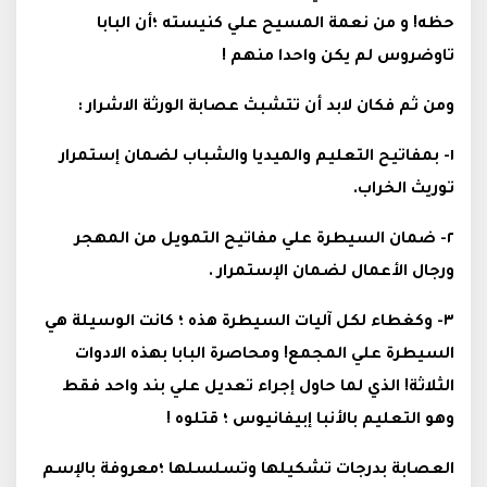
حظه! و من نعمة المسيح علي كنيسته ؛أن البابا
تاوضروس لم يكن واحدا منهم !
ومن ثم فكان لابد أن تتشبث عصابة الورثة الاشرار :
١- بمفاتيح التعليم والميديا والشباب لضمان إستمرار
توريث الخراب.
٢- ضمان السيطرة علي مفاتيح التمويل من المهجر
ورجال الأعمال لضمان الإستمرار .
٣- وكغطاء لكل آليات السيطرة هذه ؛ كانت الوسيلة هي
السيطرة علي المجمع! ومحاصرة البابا بهذه الادوات
الثلاثة! الذي لما حاول إجراء تعديل علي بند واحد فقط
وهو التعليم بالأنبا إبيفانيوس ؛ قتلوه !
العصابة بدرجات تشكيلها وتسلسلها ؛معروفة بالإسم