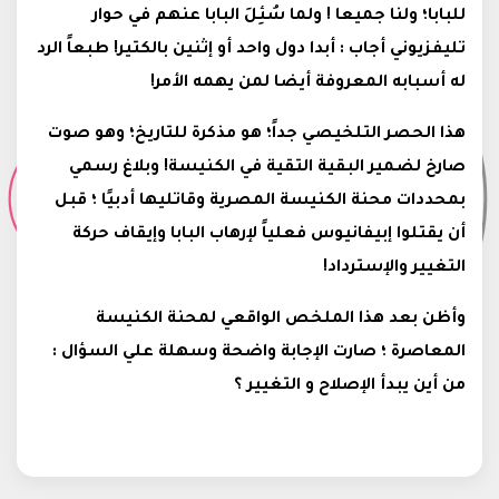
للبابا؛ ولنا جميعا ! ولما سُئِلَ
البابا عنهم في حوار
تليفزيوني أجاب : أبدا دول واحد أو إثنين بالكتير! طبعاً الرد
له أسبابه المعروفة أيضا لمن يهمه الأمر!
هذا الحصر التلخيصي جداً؛ هو مذكرة للتاريخ؛ وهو صوت
صارخ لضمير البقية التقية في الكنيسة! وبلاغ رسمي
بمحددات محنة الكنيسة المصرية وقاتليها أدبيًا ؛ قبل
أن يقتلوا إبيفانيوس فعلياً لإرهاب البابا وإيقاف حركة
التغيير والإسترداد!
وأظن بعد هذا الملخص الواقعي لمحنة الكنيسة
المعاصرة ؛ صارت الإجابة واضحة وسهلة علي السؤال :
من أين يبدأ الإصلاح و التغيير ؟