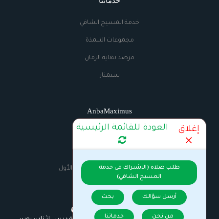
خدماتنا
خدمة المسيح الشافي
مجموعات التلمذة
مرصد نهاية الزمان
سيمنار
AnbaMaximus
العودة للقائمة الرئيسية
إغلاق
اتصل بنا
الراديو
طلب صلاة (الاشتراك فى خدمة
السيرة الذاتية للانبا مكسيموس الأول
المسيح الشافي)
أرسل سؤالك
بحث
من نحن
خدماتنا