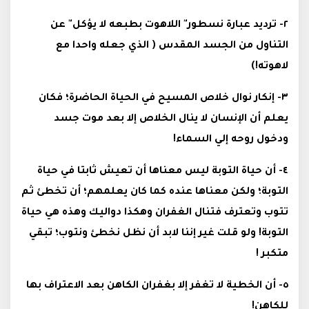
٢- ترديد عبارة نسطور" اللاهوت بطبعه لا يؤكل" عن
التناول من الجسد المقدس ( الذي جعله واحدا مع
لاهوته!)
٣- إنكار نوال خلاص المسيح في الحياة الحاضرة؛ فكان
يعلم أن الإنسان لا ينال الخلاص إلا بعد موت جسد
ودخول روحه إلي السماء!
٤- أن حياة التوبة ليس معناها أن تعيش ثابتا في حياة
التوبة؛ ولكن معناها عنده كما كان يعلمهم؛ أن تخطئ ثم
تتوب وتعترف فتنال الغفران وهكذا دواليك وهذه هي حياة
التوبة! ولو قلت غير إننا لابد أن نظل نخطئ ونتوب؛ تبقي
متكبر !
٥- أن الخطية لا تغفر إلا بغفران الكاهن بعد الاعتراف بها
للكاهن!