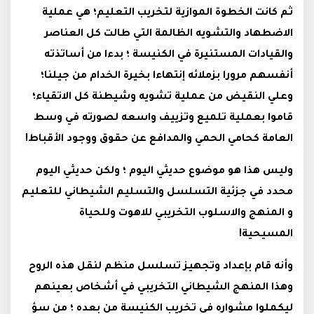
ثم كانت الخطوة الموازية لتخريب التعليم؛ هي عملية
الاضطهاد والتشويه الظالمة التي طالت كل العناصر
والقيادات المستنيرة في الكنيسة ؛ بدءا من أساتذته
أنفسهم مرورا بزملائه إنتهاءا بخيرة الخدام من جيلنا؛
وعلي النقيض من عملية تشويه وشيطنة كل الاتقياء؛
قاموا بعملية تلميع وتزييف واسعه لصورته في وسط
العامة كحامي الحمي والمدافع عن حقوق ووجود الأقباط!
وليس هذا هو موضوع حديثي اليوم ؛ ولكن حديثي اليوم
محدد في جزئية التسلسل والتسليم الشيطاني للتعليم
و المنهج والاسلوب التخريبي للاهوت وللحياة
المسيحية!
وأنه قام بإعداد وتجهيز تسلسل منظم لنقل هذه الروح
وهذا المنهج الشيطاني التخريبي في أشخاص بعينهم
ليكملوا مشواره في تخريب الكنيسة من بعده ؛ من سؤ