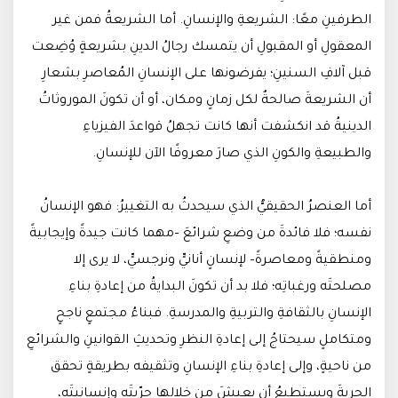
الطرفينِ معًا: الشريعةِ والإنسانِ. أما الشريعةُ فمن غير
المعقولِ أو المقبولِ أن يتمسك رجالُ الدينِ بشريعةٍ وُضِعت
قبل آلافِ السنينِ؛ يفرضونها على الإنسانِ المُعاصرِ بشعارِ
أن الشريعةَ صالحةٌ لكل زمانٍ ومكان، أو أن تكونَ الموروثاتُ
الدينيةُ قد انكشفت أنها كانت تجهلُ قواعدَ الفيزياءِ
والطبيعةِ والكونِ الذي صارَ معروفًا الآن للإنسانِ.
أما العنصرُ الحقيقيُّ الذي سيحدثُ به التغييرُ: فهو الإنسانُ
نفسه؛ فلا فائدةَ من وضعِ شرائعَ –مهما كانت جيدةً وإيجابيةً
ومنطقيةً ومعاصرةً– لإنسانٍ أنانيٍّ ونرجسيٍّ، لا يرى إلا
مصلحتَه ورغباتِه؛ فلا بد أن تكونَ البدايةُ من إعادةِ بناءِ
الإنسانِ بالثقافةِ والتربيةِ والمدرسةِ. فبناءُ مجتمعٍ ناجحٍ
ومتكاملٍ سيحتاجُ إلى إعادةِ النظرِ وتحديثِ القوانينِ والشرائعِ
من ناحيةٍ، وإلى إعادةِ بناءِ الإنسانِ وتثقيفه بطريقةٍ تحقق
الحريةَ ويستطيعُ أن يعيشَ من خلالها حرّيتَه وإنسانيتَه،