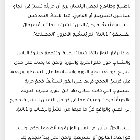
باطنيةٍ وظاهرةٍ تجعل الإنسانَ يرى أن حريتَه تسيرُ في اتجاهٍ
معاكسٍ للشريعةِ أو القانونِ. هذا الاتجاهُ المُعاكسُ
للشريعةِ يُسمِّيهِ رجالُ الدينِ "الشر"، بينما يُسمِّيهِ رجالُ
الفلسفةِ "الأنانية"، ثم يُسمِّيهِ الآخرون "المصلحة".
لماذا يرفعُ الثوارُ دائمًا شعارَ الحريةِ، وتتجمعُ حشودُ الناسِ
والشبابِ حول حلمِ الحريةِ والثورةِ، ولكن ما يحدثُ على مدى
التاريخِ هو: بعد نجاحِ الثورةِ واستيلائها على السلطةِ وتربعها
على كرسيِّ الحكمِ؛ فإنها على الفورِ تستأنفُ قمعَ حريةِ
الشعوبِ التي كانت تتنادى بها. لأن الثورةَ فجرت الحريةَ،
والحريةُ أخرجت وعبرت عما في كوامنِ النفسِ البشرية، فخرج
إلى العلنِ والواقعِ كلُّ ما فيها من الشرِّ والرغباتِ والأنانيةِ.
ليس الحلُّ -برأيي- في تغييرِ الوزارةِ ولا أنظمةِ الحكمِ، وليس
هو إلغاءَ القانونِ أو الشريعةِ، ولكن الحلَّ يبدأ بتجديدِ كِلا