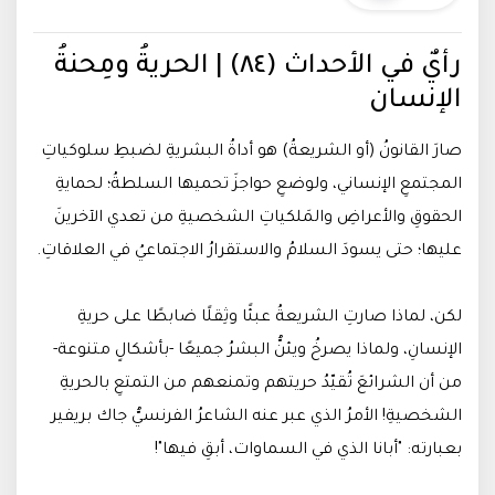
رأيٌ في الأحداث (٨٤) | الحريةُ ومِحنةُ
الإنسان
صارَ القانونُ (أو الشريعةُ) هو أداةُ البشريةِ لضبطِ سلوكياتِ
المجتمعِ الإنساني، ولوضعِ حواجزَ تحميها السلطةُ؛ لحمايةِ
الحقوقِ والأعراضِ والمَلكياتِ الشخصيةِ من تعدي الآخرينَ
عليها؛ حتى يسودَ السلامُ والاستقرارُ الاجتماعيُ في العلاقاتِ.
لكن، لماذا صارتِ الشريعةُ عبئًا وثِقلًا ضابطًا على حريةِ
الإنسانِ، ولماذا يصرخُ ويئنُّ البشرُ جميعًا -بأشكالٍ متنوعة-
من أن الشرائعَ تُقيّدُ حريتهم وتمنعهم من التمتعِ بالحريةِ
الشخصيةِ! الأمرُ الذي عبر عنه الشاعرُ الفرنسيُّ جاك بريفير
بعبارته: "أبانا الذي في السماوات، أبقِ فيها"!