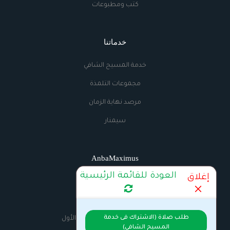
كتب ومطبوعات
خدماتنا
خدمة المسيح الشافي
مجموعات التلمذة
مرصد نهاية الزمان
سيمنار
AnbaMaximus
العودة للقائمة الرئيسية
إغلاق
اتصل بنا
الراديو
طلب صلاة (الاشتراك فى خدمة
السيرة الذاتية للانبا مكسيموس الأول
المسيح الشافي)