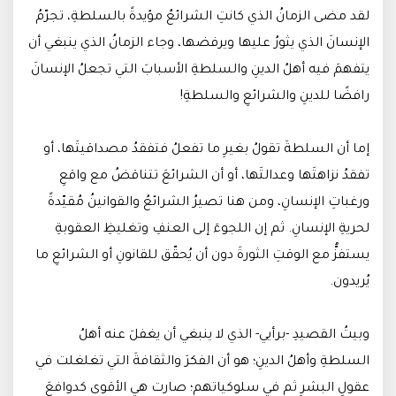
لقد مضى الزمانُ الذي كانتِ الشرائعُ مؤيدةً بالسلطةِ، تجرّمُ
الإنسانَ الذي يثورُ عليها ويرفضها، وجاء الزمانُ الذي ينبغي أن
يتفهمَ فيه أهلُ الدينِ والسلطةِ الأسبابَ التي تجعلُ الإنسانَ
رافضًا للدينِ والشرائعِ والسلطةِ!
إما أن السلطةَ تقولُ بغيرِ ما تفعلُ فتفقدُ مصداقيتَها، أو
تفقدُ نزاهتَها وعدالتَها، أو أن الشرائعَ تتناقضُ مع واقعِ
ورغباتِ الإنسانِ، ومن هنا تصيرُ الشرائعُ والقوانينُ مُقيّدةً
لحريةِ الإنسانِ. ثم إن اللجوءَ إلى العنفِ وتغليظِ العقوبةِ
يستفزُّ مع الوقتِ الثورةَ دون أن يُحقّق للقانونِ أو الشرائعِ ما
يُريدون.
وبيتُ القصيدِ -برأيي- الذي لا ينبغي أن يغفلَ عنه أهلُ
السلطةِ وأهلُ الدينِ؛ هو أن الفكرَ والثقافةَ التي تغلغلت في
عقولِ البشرِ ثم في سلوكياتهم؛ صارت هي الأقوى كدوافعَ