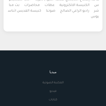
س
الكنيسة الالكترونية
عظات
محاضرات
بث مبا
شر
راديو الراعي الصالح
صوتنا
كنيسة القديس اثناس
يوس
ميديا
المكتبة الصوتية
فيديو
كتابات