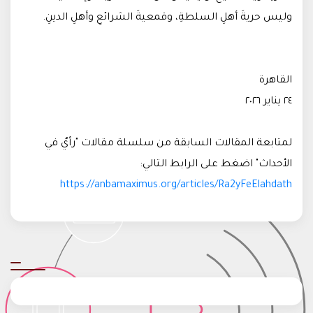
وليس حريةَ أهلِ السلطةِ، وقمعيةَ الشرائعِ وأهلِ الدينِ.
القاهرة
٢٤ يناير ٢٠٢٦
لمتابعة المقالات السابقة من سلسلة مقالات "رأيٌ في
الأحداث" اضغط على الرابط التالي:
https://anbamaximus.org/articles/Ra2yFeElahdath