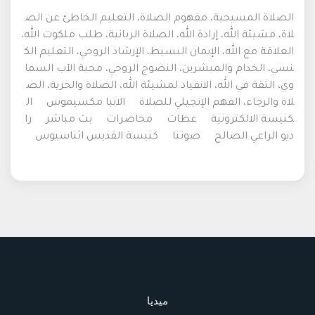
الصلاة المسيحية، مفهوم الصلاة، التعليم الخاطئ عن الص
لاة، مشيئة الله، إرادة الله، الصلاة الربانية، طلب ملكوت الله،
العلاقة مع الله، الإيمان البسيط، الإرشاد الروحي، التعليم الك
نسي، الخدام والمبشرين، النضوج الروحي، محبة الآب السما
وي، الثقة في الله، الانقياد لمشيئة الله، الصلاة والحرية، الص
لاة والرجاء، الفهم الإنجيلي للصلاة
الانبا مكسيموس
ال
كنيسة الالكترونية
عظات
محاضرات
بث مباشر
را
ديو الراعي الصالح
صوتنا
كنيسة القديس اثناسيوس
ميديا