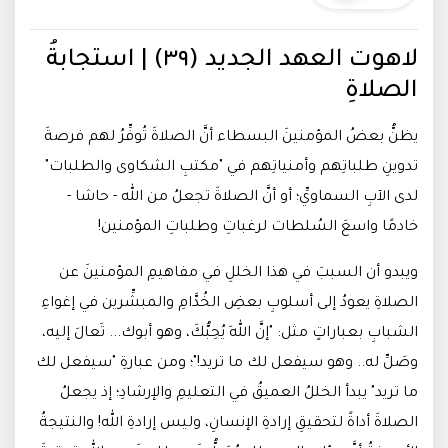
لاهوت العهد الجديد (٣٩) | استجابةُ
الصلاةِ
يظنُّ بعضُ المؤمنينَ البسطاء أنَّ الصلاةَ تُوفِّرُ لهم فرصةَ
تدوينِ طلباتِهم وأمنياتِهم في "مكتبِ الشكاوى والطلبات"
لدى الآبِ السماويِّ؛ أو أنَّ الصلاةَ تجعلُ من الله - حاشا -
خادمًا واسعَ السُلطات لرغباتِ وطلباتِ المؤمنين!
ويبدو أن السببَ في هذا الخللِ في مفاهيمِ المؤمنينَ عن
الصلاةِ يعودُ إلى أسلوبِ بعضِ الخُدَّامِ والمبشِّرين في إغواءِ
الشبابِ بعباراتٍ مثل: "إنَّ اللهَ يُحِبُّكَ، وهو أبوك... تَعالَ إليه،
وصَلِّ له.. وهو سيفعل لك ما تريد!"؛ ومن عبارةِ "سيفعل لك
ما تريد" يبدأ الخللُ العميقُ في التعليمِ والإرشادِ؛ إذ يجعلُ
الصلاةَ أداةً لتحقيقِ إرادةِ الإنسانِ، وليس إرادةِ الله! والنتيجةُ