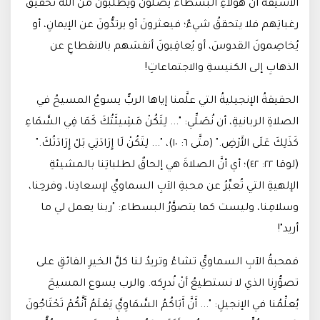
الأسيفةُ أنَّ هؤلاءِ البسطاء يُصَلُّونَ ويطلبونَ من الله تحقيقَ
رغباتِهم فلا يتحققُ شيءٌ؛ فيعثرونَ أو يرتدُّونَ عن الإيمانِ، أو
يُخاصِمونَ القدوسَ، أو يُعاقِبونَ أنفسَهم بالانقطاعِ عن
الذهابِ إلى الكنيسةِ والاجتماعاتِ!
الحقيقةُ الإنجيليةُ التي علَّمنا إياها الربُّ يسوعُ المسيحُ في
الصلاةِ الربانيةِ، أن نُصَلِّي: "... لِتَكُنْ مَشِيئَتُكَ كَمَا فِي السَّمَاءِ
كَذَلِكَ عَلَى الأَرْضِ." (متَّى ٦: ١٠)، "... لِتَكُنْ لَا إِرَادَتِي بَلْ إِرَادَتُكَ."
(لوقا ٢٢: ٤٢)؛ أي أنَّ الصلاةَ هي إلحاقٌ لطلباتِنا بالمشيئةِ
الإلهيةِ التي تُعبِّرُ عن محبةِ الآبِ السماويِّ لإسعادِنا، وفرحِنا،
وسلامِنا، وليست كما يتصوَّرُ البسطاء: "ربنا يعمل لي ما
أريد"!
فمحبةُ الآبِ السماويِّ تشاءُ وتريدُ لنا كلَّ الخيرِ الفائقِ على
تصوُّرِنا الذي لا نستطيعُ أنْ نُدرِكه. والرب يسوع المسيحَ
يُعلِّمُنا في الإنجيلِ: "... أَنَّ أَبَاكُمُ السَّمَاوِيَّ يَعْلَمُ أَنَّكُمْ تَحْتَاجُونَ