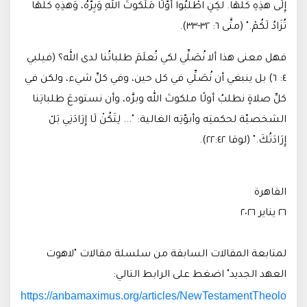
إِلَى هذِهِ كُلِّهَا. لكِنِ اطْلُبُوا أَوَّلًا مَلَكُوتَ اللهِ وَبِرَّهُ، وَهذِهِ كُلُّهَا
تُزَادُ لَكُمْ." (متَّى ٦: ٣٢-٣٣).
فهل معنى هذا ألا نُصَلِّي لكي تُعلَمَ طلباتُنا لدى الله؟ (فيلبي
٤: ٦) بل ينبغي أن نُصَلِّي في كل حين، وفي كلِّ شيء، ولكن في
كلِّ صلاةٍ نطلبُ أولًا ملكوتَ الله وبرَّه، وأن نستودعَ طلباتِنا
الشخصيّة لحكمتِه وأبوّتِه الغالية: "... لِتَكُنْ لَا إِرَادَتِي بَلْ
إِرَادَتُكَ." (لوقا ٢٢:٤٢).
القاهرة
٢٦ يناير ٢٠٢٦
لمتابعة المقالات السابقة من سلسلة مقالات "لاهوت
العهد الجديد" اضغط على الرابط التالي:
https://anbamaximus.org/articles/NewTestamentTheolo