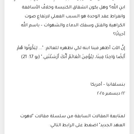
ابنِ الله؟ وهل يكون انشقاق الكنيسة وخلافُ الأساقفة
وانفراط عقد الوحدة هو السبب الفعلي لارتفاع صوت
الكراهية والقتل وسفك الدماء والشهوات – باسم الله
أحيانًا؟
إنَّ الآبَ أظهر فينا ابنه لكي نظهره للعالم: "... لِيَكُونُوا هُمْ
أَيْضًا وَاحِدًا فِينَا، لِيُؤْمِنَ الْعَالَمُ أَنَّكَ أَرْسَلْتَنِي." (يو 17: 21)
بنسلفانيا – أمريكا
٢٢ ديسمبر ٢٠٢٥
لمتابعة المقالات السابقة من سلسلة مقالات "لاهوت
العهد الجديد" اضغط على الرابط التالي: