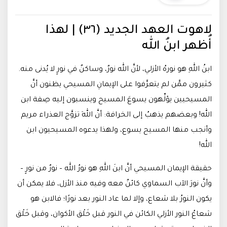
لاهوت العهد الجديد (٣٦) | لهذا
أُظهر ابنُ الله
ابنُ اللهِ هو نورهُ الأزلي، لأنَّ الله نورٌ، وساكنٌ في نورٍ لا يُدنى منه.
كثيرون ممَّن لم يتعرَّفوا على الإيمانِ المسيحي يظنون أنَّ
المسيحيين يؤلِّهون يسوعَ المسيح وينسبون إليه صِفة ابن
الله! وبعضهم يذهبُ إلى الخرافة: أنَّ اللهَ تزوَّج العذراء مريم
وأنجب منها المسيح يسوع، ولهذا يدعوه المسيحيون ابن
الله!
حقيقة الإيمان المسيحي أنَّ ابنَ اللهِ هو نورُ الله – نورٌ من نورٍ –
وأنَّ نورَ الآب السماوي كائنٌ معه وفيه منذ الأزل، فلا يمكن أن
يكون النورُ بلا شعاع، وإلا لما عاد النور بعد نورًا؛ فالابن هو
شعاعُ النور الأزلي الكائن في النور قبل خَلْق الأكوان، وقبل خَلْق