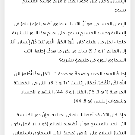
الإنسان، وحتى قبل وجود العذراء مريم وولادة المسيح
يسوع.
الإيمان المسيحي هو أنَّ الآب السماوي أظهر نورَه (ابنه) في
إنسانية وجسد المسيح يسوع، حتى يمنح هذا النور للبشرية
كلها – لكل من يقبله:"كان النُّورُ الحَقّ، الَّذي يُنيرُ كُلَّ إِنْسان، آتِيًا
إِلى العالَم." (يو 1: 9) ت.ك.ي، لكن ما هدفُ إظهارِ الآبِ
السماوي لنورهِ في طبيعةٍ بشرية؟
إجابةُ العهدِ الجديد واضحةٌ ومحددة: "... لأَجْلِ هذَا أُظْهِرَ ابْنُ
اللهِ لِكَيْ يَنْقُضَ أَعْمَالَ إِبْلِيسَ." (1 يو 3: 8)، التي هي الخطيئة،
الكراهية (1 يو 3: 15)، القتل (يو 8: 44)، اشتهاء الأجساد
وشهوات إبليس (يو 8: 44).
فإذا كان الآبُ قد أعطانا ابنه كي نحيا به، فإنَّ دور الكنيسة
التي تحيا بالمسيح هو أن تُظهِره للعالم (كو ٤: ٤)، فهل يكون
انتشارُ السلامِ على الأرضِ تمجيدًا للآبِ السماوي باستعلانِ