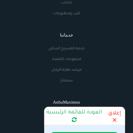
كتابات
كتب ومطبوعات
خدماتنا
خدمة المسيح الشافي
مجموعات التلمذة
مرصد نهاية الزمان
سيمنار
AnbaMaximus
العودة للقائمة الرئيسية
إغلاق
اتصل بنا
الراديو