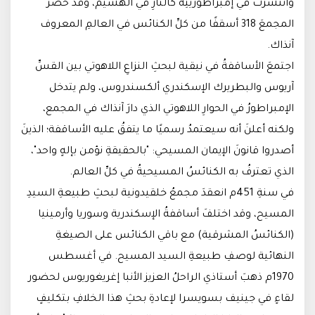
وانتشرت في إمبراطوريتِه كالنارِ في الهشيم، وقد حضرَ
المجمعَ 318 أسقفًا من كلِّ الكنائس في العالمِ المعروف
آنذاك.
اجتمعَ الأساقفةُ في نيقية لبحثِ النزاعِ اللاهوتي بين القسِّ
آريوس والبطريرك الإسكندري ألكسندروس، ولم يتدخل
الإمبراطورُ في الحوارِ اللاهوتي الذي دارَ آنذاك في المجمع،
ولكنه أعلنَ أنه سيعتمدُ رسميًا ما يتفقُ عليه الأساقفة؛ الذينَ
أصدروا قانونَ الإيمان المسيحي: "بالحقيقةِ نؤمن بإلهٍ واحد"،
الذي تعترفُ به الكنائسُ المسيحيةُ في كلِّ العالم.
في سنةِ 451م انعقدَ مجمعُ خلقيدونية لبحثِ طبيعةِ السيدِ
المسيح، وقد اختلفَ أساقفةُ الإسكندرية وسوريا وأرمينيا
(الكنائسُ المشرقية) مع باقي الكنائس على الصيغةِ
النهائية لوصفِ طبيعةِ السيد المسيح. في أغسطس
1970م ذهبَ أستاذي الراحلُ العزيز الأنبا إغريغوريوس لحضور
لقاءٍ في جينيف بسويسرا لإعادةِ بحثِ هذا الخلافِ بتكليفٍ