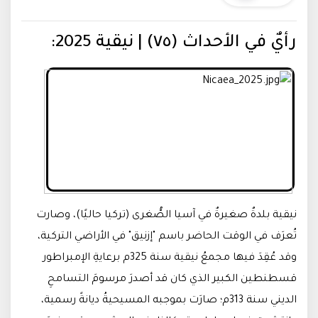
رأيٌ في الأحداث (٧٥) | نيقية 2025:
نيقية بلدةٌ صغيرةٌ في آسيا الصُّغرى (تركيا حاليًا)، وصارت
تُعرَف في الوقت الحاضر باسم "إزنيق" في الأراضي التركية،
وقد عُقِدَ فيها مجمعُ نيقية سنة 325م برعايةِ الإمبراطور
قسطنطين الكبير الذي كان قد أصدرَ مرسومَ التسامحِ
الديني سنة 313م؛ صارَت بموجبه المسيحيةُ ديانةً رسمية،