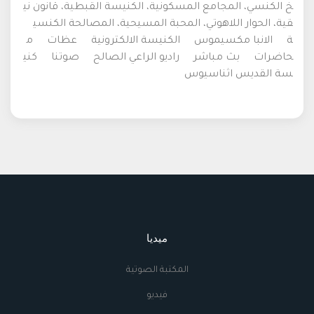
خ الكنسي، المجامع المسكونية، الكنيسة القبطية، قانون ني
قية، الحوار اللاهوتي، المحبة المسيحية، المصالحة الكنسي
ة
الانبا مكسيموس
الكنيسة الالكترونية
عظات
م
حاضرات
بث مباشر
راديو الراعي الصالح
صوتنا
كني
سة القديس اثناسيوس
ميديا
المكتبة الصوتية
فيديو