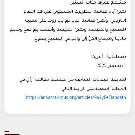
مشكلةٍ عمرُها مئاتُ السنين.
نُهنئ أبانا قداسةَ البطريرك المسكوني على هذا اللقاءِ
التاريخي، ونُهنئ قداسةَ البابا ليو بابا روما على محبتِه
للمسيح والكنيسة، ونُهنئ الكنيسةَ وأنفسَنا بتواضعِ ومحبةِ
قادتِنا وانجماعِ الكلِّ إلى واحدٍ في المسيحِ يسوع.
بنسلفانيا – أمريكا
1 ديسمبر 2025
لمتابعة المقالات السابقة من سلسلة مقالات "رأيٌ في
الأحداث" اضغط على الرابط التالي:
https://anbamaximus.org/articles/Ra2yFeElahdath