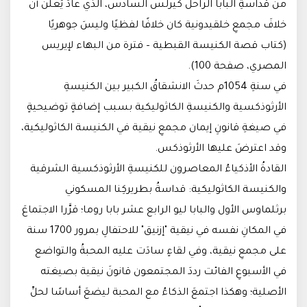
من قداسةِ البابا الراحل كيرلس السادس، الذي عادَ يُعلن أن
خلافَ مجمعِ خلقيدونية كان خلافًا لفظيًا وليسَ جوهريًا
(كتاب قصة الكنيسة القبطية – فترة من البهاء لإيريس
المصري، صفحة 100).
في سنةِ 1054م حدثَ الانشقاقُ الكبير بين الكنيسةِ
الأرثوذكسية والكنيسةِ الكاثوليكية بسبب إضافةٍ توضيحيةٍ
في صيغةِ قانونِ إيمان مجمعِ نيقية في الكنيسة الكاثوليكية،
وقد اعترضَ عليها الأرثوذكس.
القادةُ الأذكياءُ المعاصرون للكنيسةِ الأرثوذكسية الشرقية
والكنيسة الكاثوليكية: قداسةُ بطريركِنا المسكوني
برثلماوس الأول والبابا ليو الرابع عشر بابا روما؛ قرَّرا الاجتماعَ
في المكانِ نفسه في نيقية "إزنيق" للاحتفالِ بمرور 1700 سنة
على مجمعِ نيقية، وفي لقاءٍ سادَت عليه المحبةُ والتواضع
في الأسبوعِ الفائت رددَ المجتمعون قانونَ نيقية بصيغته
الأصلية؛ وهكذا اجتمعَ الذكاءُ مع المحبة ليضعَ أساسًا لحلِّ