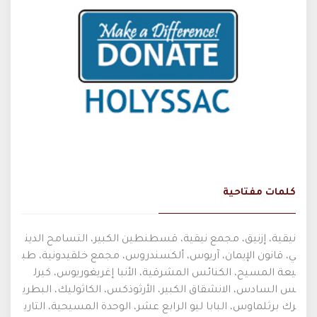
كلمات مفتاحية
نيقية، إزنيق، مجمع نيقية، قسطنطين الكبير، التسامح الدين
ي، قانون الإيمان، آريوس، ألكسندروس، مجمع خلقيدونية، طب
يعة المسيح، الكنائس المشرقية، الأنبا إغريغوريوس، كيرل
س السادس، الانشقاق الكبير، الأرثوذكس، الكاثوليك، البطري
رك برثلماوس، البابا ليو الرابع عشر، الوحدة المسيحية، التاري