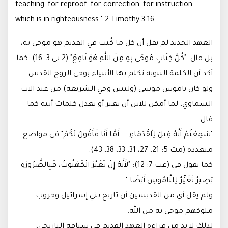
teaching, for reproof, for correction, for instruction
which is in righteousness." 2 Timothy 3:16
العهد الجديد لم يقل أن كل ما كُتب في القديم هو موحى به،
بل قال: "كُلُّ كِتَابٍ مُوحًى بِهِ مِنَ اللهِ هُوَ نَافِعٌ" (2 تي 3: 16). كما
أكد أن الكلمة النبوية تكلم بها الأنبياء بوحي الروح القدس.
ولو كان ناموس موسى (وليس وحي الشريعة) من عند الآب
السماوي، لما أمكن للابن أن يغير أو يعدل كلمات أبيه كما
قال:
"سَمِعْتُمْ أَنَّهُ قِيلَ لِلْقُدَمَاءِ ... أَمَّا أَنَا فَأَقُولُ لَكُمْ" في مواضع
متعددة (مت 5: 21، 27، 31، 33، 38، 43).
كما يقول في (عب 7: 12): "لأَنَّهُ إِنْ تَغَيَّرَ الْكَهَنُوتُ، فَبِالضَّرُورَةِ
يَصِيرُ تَغَيُّرٌ لِلنَّامُوسِ أَيْضًا."
ولم يقل أي من القديسين أن تاريخ بني إسرائيل وحروب
ملوكهم موحى به من الله.
لذلك لا بد من قراءة العهد القديم في سياقه التاريخي،