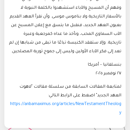
وفهم أن المسيح والآباء استشهدوا بالكلمة النبوية لا
بالأسفار التاريخية ولا بناموس موسى. وأن نقرأ العهد القديم
بعيون العهد الجديد، فنقبل ما يتسق مع إعلان المسيح عن
الآب السماوي المحب، ونأخذ ما عداه كمرجعية وعبرة
تاريخية. وإلا ستفقد الكنيسة تباعًا ما تبقى من شبابها إن لم
تعد إلى فكر الآباء الأولين وليس إلى جموح ثورية المصلحين.
بنسلفانيا – أمريكا
٢٧ نوفمبر ٢٠٢٥
لمتابعة المقالات السابقة من سلسلة مقالات "لاهوت
العهد الجديد" اضغط على الرابط التالي:
https://anbamaximus.org/articles/NewTestamentTheolog
y