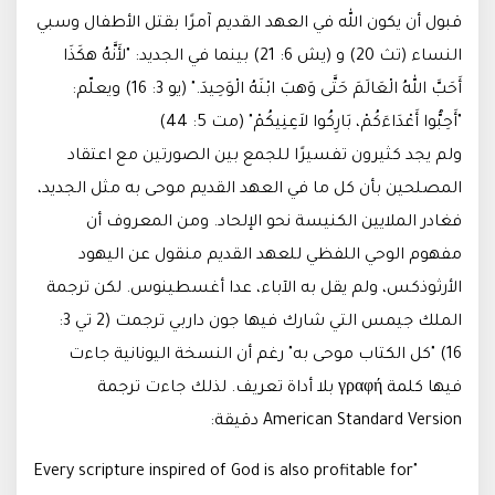
قبول أن يكون الله في العهد القديم آمرًا بقتل الأطفال وسبي
النساء (تث 20) و (يش 6: 21) بينما في الجديد: "لأَنَّهُ هكَذَا
أَحَبَّ اللهُ الْعَالَمَ حَتَّى وَهبَ ابْنَهُ الْوَحِيدَ." (يو 3: 16) ويعلّم:
"أَحِبُّوا أَعْدَاءَكُمْ، بَارِكُوا لاَعِنِيكُمْ" (مت 5: 44)
ولم يجد كثيرون تفسيرًا للجمع بين الصورتين مع اعتقاد
المصلحين بأن كل ما في العهد القديم موحى به مثل الجديد،
فغادر الملايين الكنيسة نحو الإلحاد. ومن المعروف أن
مفهوم الوحي اللفظي للعهد القديم منقول عن اليهود
الأرثوذكس، ولم يقل به الآباء، عدا أغسطينوس. لكن ترجمة
الملك جيمس التي شارك فيها جون داربي ترجمت (2 تي 3:
16) "كل الكتاب موحى به" رغم أن النسخة اليونانية جاءت
فيها كلمة γραφή بلا أداة تعريف. لذلك جاءت ترجمة
American Standard Version دقيقة:
"Every scripture inspired of God is also profitable for