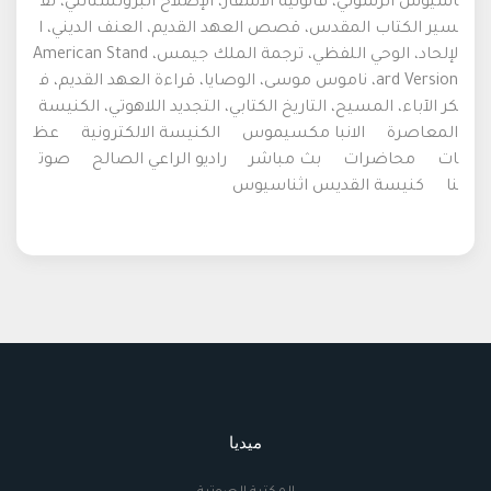
اسيوس الرسولي، قانونية الأسفار، الإصلاح البروتستانتي، تف
سير الكتاب المقدس، قصص العهد القديم، العنف الديني، ا
لإلحاد، الوحي اللفظي، ترجمة الملك جيمس، American Stand
ard Version، ناموس موسى، الوصايا، قراءة العهد القديم، ف
كر الآباء، المسيح، التاريخ الكتابي، التجديد اللاهوتي، الكنيسة
المعاصرة
الانبا مكسيموس
الكنيسة الالكترونية
عظ
ات
محاضرات
بث مباشر
راديو الراعي الصالح
صوت
نا
كنيسة القديس اثناسيوس
ميديا