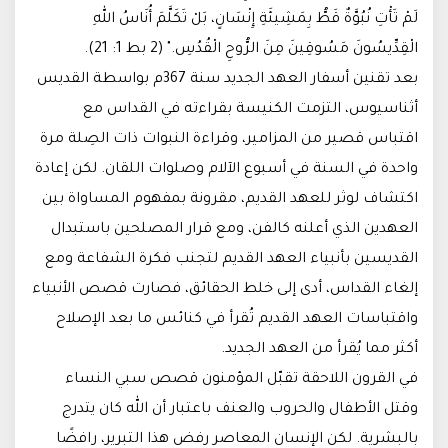
لَمْ تَأْتِ نُبُوَّةٌ قَطُّ بِمَشِيئَةِ إِنْسَانٍ، بَلْ تَكَلَّمَ أُنَاسُ اللهِ
الْقِدِّيسُونَ مَسُوقِينَ مِنَ الرُّوحِ الْقُدُسِ." (2 بط 1: 21).
بعد تقنين أسفار العهد الجديد سنة 367م بواسطة القديس
أثناسيوس، التزمت الكنيسة بقراءته في القداس مع
اقتباس قصير من المزامير، وقراءة النبوات ذات الصِلة مرة
واحدة في السنة في أسبوع الآلام وصلوات اللقان. لكن إعادة
اكتشاف لوثر للعهد القديم، مقرونة بمفهوم المساواة بين
العهدين الذي أعلنه كالفن، ومع قرار المصلحين باستبدال
القديسين بأنبياء العهد القديم لتجنب فكرة الشفاعة ومع
إلغاء القداس، أدى إلى خلط الحقائق، فصارت قصص الأنبياء
واقتباسات العهد القديم تُقرأ في كنائس ما بعد الإصلاح
أكثر مما يُقرأ من العهد الجديد.
في القرون اللاحقة تقبّل المؤمنون قصص سبي النساء
وقتل الأطفال والحروب والعنف باعتبار أن الله كان يتدرج
بالبشرية. لكن الإنسان المعاصر رفض هذا التبرير، رافضًا