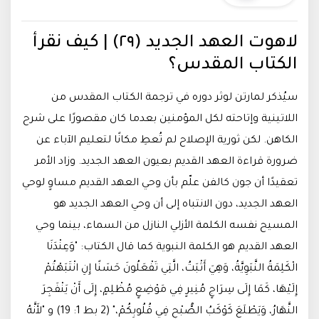
لاهوت العهد الجديد (٢٩) | كيف نقرأ
الكتاب المقدس؟
سيُذكر لمارتن لوثر دوره في ترجمة الكتاب المقدس من
اللاتينية وإتاحته لكل المؤمنين بعدما كان مقصورًا على شرح
الكاهن. لكن ثورية الإصلاح لم تُعطِ مكانًا لتعليم الآباء عن
ضرورة قراءة العهد القديم بعيون العهد الجديد. وزاد الأمر
تعقيدًا أن جون كالفن علّم بأن وحي العهد القديم مساوٍ لوحي
العهد الجديد، دون الانتباه إلى أن وحي العهد الجديد هو
المسيح نفسه الكلمة الأزلي النازل من السماء، بينما وحي
العهد القديم هو الكلمة النبوية كما قال الكتاب: "وَعِنْدَنَا
الْكَلِمَةُ النَّبَوِيَّةُ، وَهِيَ أَثْبَتُ، الَّتِي تَفْعَلُونَ حَسَنًا إِنِ انْتَبَهْتُمْ
إِلَيْهَا، كَمَا إِلَى سِرَاجٍ مُنِيرٍ فِي مَوْضِعٍ مُظْلِمٍ، إِلَى أَنْ يَنْفَجِرَ
النَّهَارُ، وَيَطْلَعَ كَوْكَبُ الصُّبْحِ فِي قُلُوبِكُمْ،" (2 بط 1: 19) و "لأَنَّهُ