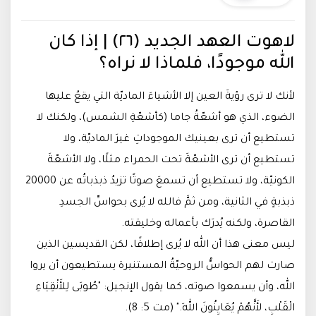
لاهوت العهد الجديد (٢٦) | إذا كان
الله موجودًا، فلماذا لا نراه؟
لأنك لا ترى رؤيةَ العين إلا الأشياءَ الماديّة التي يقعُ عليها
الضوء، الذي هو أشعّةُ جاما (كأشعّةِ الشمس)، ولكنك لا
تستطيع أن ترى بعينيك الموجوداتِ غيرَ الماديّة، ولا
تستطيع أن ترى الأشعّةَ تحت الحمراء مثلًا، ولا الأشعّةَ
الكونيّة، ولا تستطيع أن تسمعَ صوتًا تزيدُ ذبذباتُه عن 20000
ذبذبةٍ في الثانية، ومن ثمَّ فالله لا يُرى بحواسِّ الجسدِ
القاصرة، ولكنه يُدرَك بأعماله وخليقته.
ليس معنى هذا أن الله لا يُرى إطلاقًا، لكن القديسين الذين
صارت لهم الحواسُّ الروحيّةُ المستنيرة يستطيعون أن يروا
الله، وأن يسمعوا صوته، كما يقول الإنجيل: "طُوبَى لِلأَنْقِيَاءِ
الْقَلْبِ، لأَنَّهُمْ يُعَايِنُونَ اللهَ." (مت 5: 8).