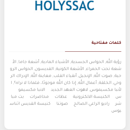
كلمات مفتاحية
رؤية الله, الحواس الجسدية, الأشياء المادية, أشعة جاما, الأ
شعة تحت الحمراء, الأشعة الكونية, القديسون, الحواس الرو
حية, صوت الله, الإنجيل, أنقياء القلب, معاينة الله, الإدراك الر
وحي, الخلقة, أعمال الله, إذا كان الله موجودًا، فلماذا لا نراه؟, ا
لأنبا مكسيموس, لاهوت العهد الجديد
الانبا مكسيمو
س
الكنيسة الالكترونية
عظات
محاضرات
بث مبا
شر
راديو الراعي الصالح
صوتنا
كنيسة القديس اثناس
يوس