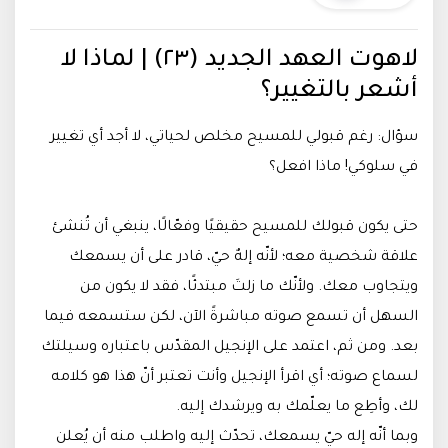
لاهوت العهد الجديد (٢٣) | لماذا لا
أشعر بالتغيير؟
سؤال: رغم قبولي للمسيح مخلص لحياتي، لا أجد أي تغيير
في سلوكي! ماذا افعل؟
حتى يكون قبولك للمسيح حقيقيًا وفعّالًا، ينبغي أن تُنشئ
علاقة شخصية معه؛ لأنّه إلهٌ حيّ، قادر على أن يسمعك
ويتجاوب معك. ولأنّك ما زلتَ مبتدئًا، فقد لا يكون من
السهل أن تسمع صوته مباشرةً الآن، لكن ستسمعه فيما
بعد. ومن ثم، اعتمد على الإنجيل المقدّس باعتباره وسيلتك
لسماع صوته؛ أي اقرأ الإنجيل وأنت تعتبر أنّ هذا هو كلامه
لك، وأطِع ما يعلّمك به ويرشدك إليه.
وبما أنّه إله حيّ يسمعك، تحدّث إليه واطلب منه أن يُعلن