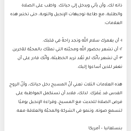
ذاته لك، وأن يأتي ويدخل إلى حياتك. واظب على الصلاة
والطلبة، مع طاعة توجيهات الإنجيل والتوبة، حتى تختبر هذه
العلامات:
١- أن يغمرك سلام الله وتجد راحةً في قلبك.
٢- أن تشعر بحضور الله ومحبّته التي تملأك بالمحبّة للآخرين.
٣- أن تشعر بأنّك لم تَعُد تريد الخطيئة، وأنّك قادر على أن
تغفر للذين أساءوا إليك.
هذه العلامات الثلاث تعني أنّ المسيح دخل حياتك، وأنّ الروح
القدس قد غَمَرَك. لذلك، فلابد أن تستكمل المواظبة على
فرص الصلاة للحديث مع المسيح، وقراءة الإنجيل يوميًا
لتسمع صوته، وتنمو في الشركة والمحبّة والعلاقة معه.
بنسلفانيا – أمريكا