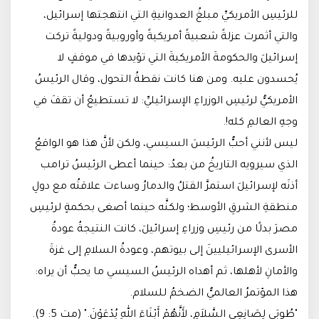
للرئيسِ الأمريكيِّ مبلغُ العدوانيةِ التي انتهجتها إسرائيل،
والتي أثمرت عزلةً شعبيةً أمريكيةً وأوروبيةً ودوليةً تركت
إسرائيلَ والحكومةَ الأمريكيةَ التي تؤيدها في موقفٍ لا
يُحسدون عليه. ومن هنا كانت نقطةُ التحول، وقال الرئيسُ
الأمريكيُّ لرئيسِ الوزراءِ الإسرائيليِّ: لا تستطيعُ أن تقفَ في
وجهِ العالمِ كله!.
ليس لأنني أحبُّ الرئيسَ السيسي، ولكن لأنَّ هذا هو الواقعُ
الذي سيرويه التاريخُ من بعدُ: حينما أعطى الرئيسُ ترامب
أذنَه لإسرائيلَ استمرَّ القتلُ والدمارُ وساءت علاقتُه مع دولِ
منطقةِ الشرقِ الأوسط؛ ولكنَّه حينما أصغى بحكمةٍ لرئيسِ
مصرَ بدلًا من رئيسِ وزراءِ إسرائيلَ، كانت النتيجةُ عودةُ
الأسرى الإسرائيليينَ إلى بيوتهم، وعودةُ السلامِ إلى غزةَ
والأمانِ لأهلها، ثم أهداه الرئيسُ السيسي ما يحبُّ أن يراه:
هذا المؤتمرُ العالميُّ الضخمُ للسلام.
"طُوبَى لِصَانِعِي السَّلاَمِ، لأَنَّهُمْ أَبْنَاءَ اللهِ يُدْعَوْنَ." (مت 5: 9).