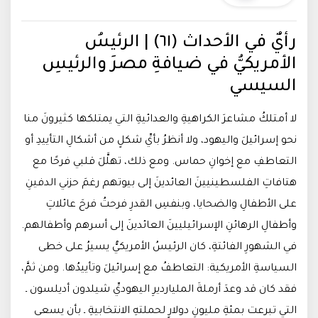
رأيٌ في الأحداث (٦١) | الرئيسُ
الأمريكيُّ في ضيافةِ مصرَ والرئيسِ
السيسي
لا أمتلكُ مشاعرَ الكراهيةِ والعدائيةِ التي يمتلكها كثيرونَ منا
نحو إسرائيلَ واليهود، ولا أنظرُ بأيِّ شكلٍ من أشكالِ التأييدِ أو
التعاطفِ مع إخوانِ حماس. ومع ذلك، تهلَّلَ قلبي فرحًا مع
هتافاتِ الفلسطينيينَ العائدينَ إلى بيوتهم رغمَ حزني الدفينِ
على الأطفالِ والضحايا، وبنفسِ القدرِ فرحتُ فرحَ عائلاتِ
وأطفالِ الرهائنِ الإسرائيليينَ العائدينَ إلى أسرهم وأطفالهم.
في الشهورِ الفائتةِ، كان الرئيسُ الأمريكيُّ يسيرُ على خطى
السياسةِ الأمريكية: التعاطفُ مع إسرائيلَ وتأييدُها. ومن ثمَّ،
فقد كان قد وعدَ أرملةَ المليارديرِ اليهوديِّ شيلدون أديلسون ـ
التي تبرعت بمئةِ مليونِ دولارٍ لحملتهِ الانتخابيةِ ـ بأن يسعى