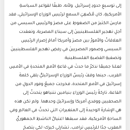
إلى توسيعِ حدودِ إسرائيل. ولأنه، طبقًا لقواعدِ السياسةِ
الأمريكيةِ، كان مُصْغِيَ السمعِ لرئيسِ الوزراءِ الإسرائيلي، فقد
مارسَ الكثيرَ من الضغوطِ على مصرَ والرئيسِ السيسي من
أجلِ تهجيرِ الفلسطينيينَ إلى سيناءِ المصرية، وتعقدت
العلاقاتُ والأمورُ بين مصرَ وأمريكا أمامَ إصرارِ الرئيسِ
السيسي وصمودِ المصريينَ في رفضِ تهجيرِ الفلسطينيينَ
وتصفيةِ القضيةِ الفلسطينية.
لعلنا جميعًا نذكرُ ما حدثَ في قاعةِ الأممِ المتحدةِ في الأمسِ
القريب، حينما وقفَ رئيسُ الوزراءِ الإسرائيليُّ يلقي كلمةَ
إسرائيلَ في الأممِ المتحدة، فخرجت جميعُ وفودِ الدولِ من
القاعة، تاركةً رئيسَ الوزراءِ بنيامين نتنياهو يتحدثُ إلى
الصحفيين ووفدي أمريكا وإسرائيلَ وحدهما. ولم تكن هذه
هي الإشارةَ الوحيدةَ إلى المتغيراتِ التي تحدثُ في العالمِ وفي
الساحةِ الأمريكية، فقد سبقها اغتيالُ الناشطِ الجمهوريِّ
المقربِ جدًا للرئيسِ ترامب، تشارلي كيرك؛ لكي يتضحَ