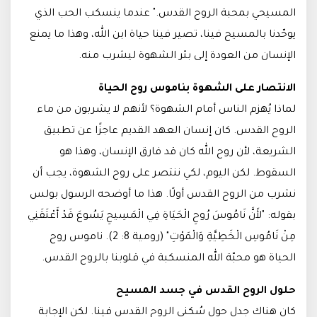
المسيحي بمحبة الروح القدس." عندما ينسكب الحب الذي
يوحّدنا بالمسيح فينا، تصير فينا حياة ابن الله، وهذا ما يمنع
الإنسان من العودة إلى بئر الشهوة ليشرب منه.
الانتصار على الشهوة بناموس روح الحياة
لماذا يُهزم الناس أمام الشهوة؟ لأنهم لا يشربون من ماء
الروح القدس. كان إنسان العهد القديم عاجزًا عن تطبيق
الشريعة، لأن روح الله كان قد فارق الإنسان، وهذا هو
السقوط. لكن اليوم، لكي ننتصر على روح الشهوة، يجب أن
نشرب من الروح القدس أولًا. هذا ما أوضحه الرسول بولس
بقوله: "لأَنَّ نَامُوسَ رُوحِ الْحَيَاةِ فِي الْمَسِيحِ يَسُوعَ قَدْ أَعْتَقَنِي
مِنْ نَامُوسِ الْخَطِيَّةِ وَالْمَوْتِ" (رومية 8: 2). ناموس روح
الحياة هو محبّة الله المنسكبة في قلوبنا بالروح القدس.
حلول الروح القدس في جسد المسيح
كان هناك جدل حول سُكنى الروح القدس فينا. لكن الإجابة