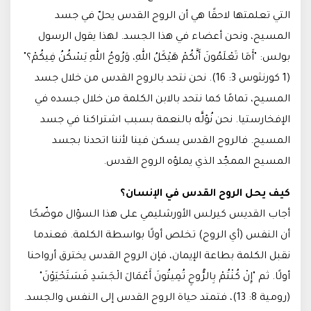
التي تعلمتها لاحقًا هي أن الروح القدس يحلّ في جسد
المسيح، ونحن أعضاء في هذا الجسد. لهذا يقول الرسول
بولس: "أَمَا تَعْلَمُونَ أَنَّكُمْ هَيْكَلُ اللهِ، وَرُوحُ اللهِ يَسْكُنُ فِيكُمْ؟"
(1 كورنثوس 3: 16). نحن نتحد بالروح القدس من خلال جسد
المسيح، تمامًا كما نتحد بالابن الكلمة من خلال جسده في
الإفخارستيا. نحن نُؤلَّه بالنعمة بسبب اشتراكنا في جسد
المسيح. فالروح القدس يسكن فينا لأننا اتحدنا بجسد
المسيح الممجّد الذي يملؤه الروح القدس.
كيف يحل الروح القدس في الإنسان؟
أجاب القديس كيرلس الأورشليمي على هذا السؤال موضّحًا
أن النفس (أي الروح) تخلص أولًا بواسطة الكلمة. فعندما
نقبل الكلمة بطاعة الإيمان، فإن الروح القدس يخترق أرواحنا
أولًا. ثم "إِنْ كُنْتُمْ بِالرُّوحِ تُمِيتُونَ أَعْمَالَ الْجَسَدِ فَسَتَحْيَوْنَ"
(رومية 8: 13)، فتمتد حياة الروح القدس إلى النفس والجسد.