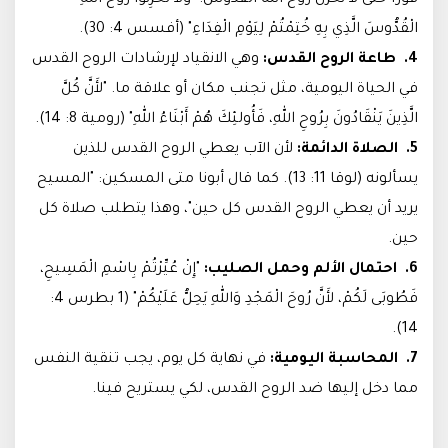
فورًا حتى لا نحزن روح الله القدوس: "وَلاَ تُحْزِنُوا رُوحَ اللهِ
الْقُدُّوسَ الَّذِي بِهِ خُتِمْتُمْ لِيَوْمِ الْفِدَاءِ" (أفسس 4: 30).
4. طاعة الروح القدس:
وهي الانقياد لإرشادات الروح القدس
في الحياة اليومية، مثل تجنب مكان أو علاقة ما. "لأَنَّ كُلَّ
الَّذِينَ يَنْقَادُونَ بِرُوحِ اللهِ، فَأُولئِكَ هُمْ أَبْنَاءُ اللهِ" (رومية 8: 14).
5. الصلاة الدائمة:
لأن الآب يعطي الروح القدس للذين
يسألونه (لوقا 11: 13). كما قال أبونا متى المسكين: "المسيح
يريد أن يعطي الروح القدس كل حين"، وهذا يتطلب صلاة كل
حين.
6. احتمال الألم وحمل الصليب:
"إِنْ عُيِّرْتُمْ بِاسْمِ الْمَسِيحِ،
فَطُوبَى لَكُمْ، لأَنَّ رُوحَ الْمَجْدِ وَاللهِ يَحِلُّ عَلَيْكُمْ" (1 بطرس 4:
14).
7. المحاسبة اليومية:
في نهاية كل يوم، يجب تنقية النفس
مما دخل إليها ضد الروح القدس، لكي يستريح فينا.