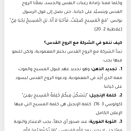
وكلما قمنا بإماتة رغبات النفس والجسد، يملأنا الروح
القدس ويتسيّد على كياننا، حتى نصل إلى قول الرسول
بولس: "مَعَ الْمَسِيحِ صُلِبْتُ، فَأَحْيَا لاَ أَنَا، بَلِ الْمَسِيحُ يَحْيَا فِيَّ"
(غلاطية 2: 20).
كيف ننمو في الشركة مع الروح القدس؟
تبدأ الشركة مع الروح القدس بختم المعمودية، ولكن للنمو
فيها يجب:
1. تجديد الذهن:
وهو تجديد عهد قبول المسيح والموت
معه الذي أُخِذ في المعمودية، ودعوة الروح القدس ليسود
على كياننا.
2. كلمة الإنجيل:
"لِتَسْكُنْ فِيكُمْ كَلِمَةُ الْمَسِيحِ بِغِنىً"
(كولوسي 3: 16). كلمة الإنجيل هي كلمة المسيح التي فيها
الإعلان الكامل.
3. التوبة الفورية:
عند صدور أي خطأ، يجب الاعتذار والتوبة