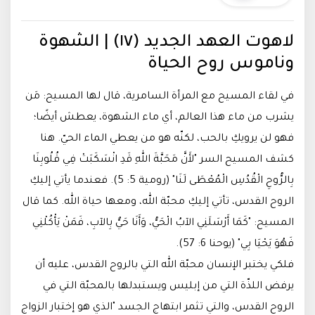
لاهوت العهد الجديد (١٧) | الشهوة
وناموس روح الحياة
في لقاء المسيح مع المرأة السامرية، قال لها المسيح: مَن
يشرب من ماء هذا العالم، أي ماء الشهوة، يعطش أيضًا؛
فهو لن يرويكِ بالحب، لكنّه هو من يعطي الماء الحيّ. هنا
كشف المسيح السر "لأَنَّ مَحَبَّةَ اللهِ قَدِ انْسَكَبَتْ فِي قُلُوبِنَا
بِالرُّوحِ الْقُدُسِ الْمُعْطَى لَنَا" (رومية 5: 5). فعندما يأتي إليكِ
الروح القدس، تأتي إليكِ محبّة الله، ومعها حياة الله. كما قال
المسيح: "كَمَا أَرْسَلَنِي الآبُ الْحَيُّ، وَأَنَا حَيٌّ بِالآبِ، فَمَنْ يَأْكُلْنِي
فَهُوَ يَحْيَا بِي" (يوحنا 6: 57).
فلكي يختبر الإنسان محبّة الله التي بالروح القدس، عليه أن
يرفض اللذّة التي من إبليس ويستبدلها بالمحبّة التي في
الروح القدس، والتي تثمر ابتهاج الجسد "الذي هو إختبار الزواج