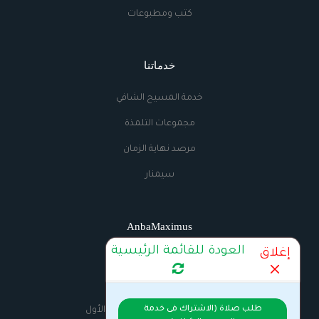
كتب ومطبوعات
خدماتنا
خدمة المسيح الشافي
مجموعات التلمذة
مرصد نهاية الزمان
سيمنار
AnbaMaximus
العودة للقائمة الرئيسية
إغلاق
اتصل بنا
الراديو
طلب صلاة (الاشتراك فى خدمة
السيرة الذاتية للانبا مكسيموس الأول