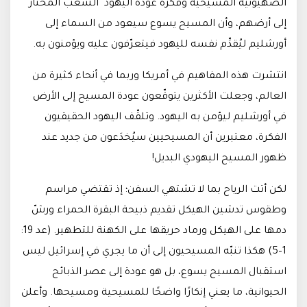
الصهيونية المسيحية وفكرة عودة اليهود "الشعب المختار"
إلى أرضهم، وأن المسيح يسوع سيعود من السماء إلى
أورشليم ليُقدِّم نفسه لليهود فيتعرّفون عليه ويؤمنون به.
انتشرت هذه المفاهيم في أمريكا وربما في أنحاء كثيرة من
العالم، وجعلت الأكثرين يتوقّعون عودة المسيح إلى الأرض
في أورشليم ليؤمن به اليهود. وتلقّف اليهود الحقيقيون
الفكرة، معتبرين أن المسيحيين سيُخدَعون من جديد عند
ظهور المسيح اليهودي البديل!
لكن أتت الرياح بما لا تشتهي السفن؛ إذ تقتضي مراسم
وطقوس تدشين الهيكل تقديم ذبيحة البقرة الحمراء ورشّ
دمها على الهيكل ورماد حريقها على الكهنة للتطهير. (عد 19:
1–5) هكذا تنبّه المسيحيون إلى أن ما يجري في إسرائيل ليس
استقبال المسيح يسوع، بل هو عودة إلى عصر الذبائح
الحيوانية، ما يعني إنكارًا واضحًا للمسيحية ومسيحها. وأعلن