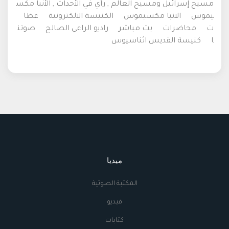
مسيح إسرائيل ومسيح العالم , رأي في الأحداث , الأنبا مكس
يموس
الانبا مكسيموس
الكنيسة الالكترونية
عظا
ت
محاضرات
بث مباشر
راديو الراعي الصالح
صوتن
ا
كنيسة القديس اثناسيوس
ميديا
المكتبة الصوتية
فيديو
كتابات