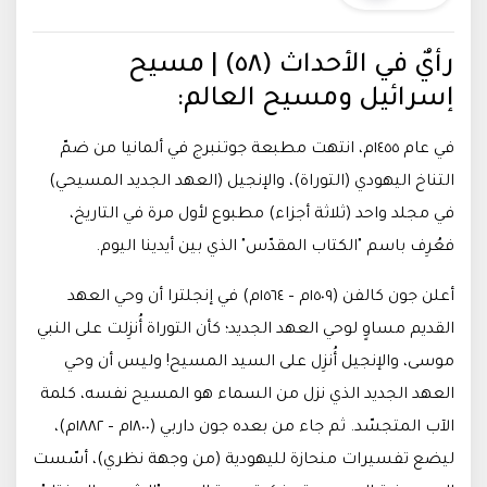
رأيٌ في الأحداث (٥٨) | مسيح
إسرائيل ومسيح العالم:
في عام ١٤٥٥م، انتهت مطبعة جوتنبرج في ألمانيا من ضمّ
التناخ اليهودي (التوراة)، والإنجيل (العهد الجديد المسيحي)
في مجلد واحد (ثلاثة أجزاء) مطبوع لأول مرة في التاريخ،
فعُرِف باسم "الكتاب المقدّس" الذي بين أيدينا اليوم.
أعلن جون كالفن (١٥٠٩م – ١٥٦٤م) في إنجلترا أن وحي العهد
القديم مساوٍ لوحي العهد الجديد؛ كأن التوراة أُنزِلت على النبي
موسى، والإنجيل أُنزِل على السيد المسيح! وليس أن وحي
العهد الجديد الذي نزل من السماء هو المسيح نفسه، كلمة
الآب المتجسّد. ثم جاء من بعده جون داربي (١٨٠٠م – ١٨٨٢م)،
ليضع تفسيرات منحازة لليهودية (من وجهة نظري)، أسّست