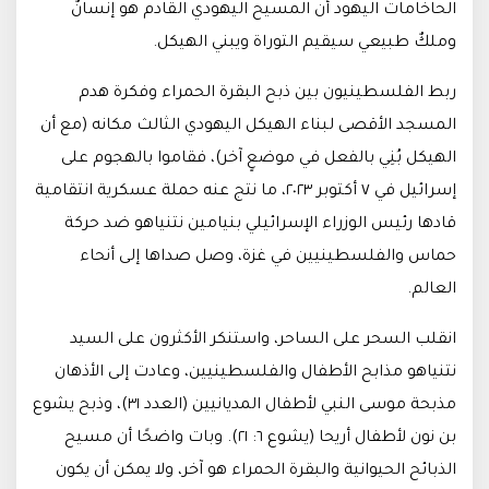
الحاخامات اليهود أن المسيح اليهودي القادم هو إنسانٌ
وملكٌ طبيعي سيقيم التوراة ويبني الهيكل.
ربط الفلسطينيون بين ذبح البقرة الحمراء وفكرة هدم
المسجد الأقصى لبناء الهيكل اليهودي الثالث مكانه (مع أن
الهيكل بُنِي بالفعل في موضعٍ آخر)، فقاموا بالهجوم على
إسرائيل في ٧ أكتوبر ٢٠٢٣، ما نتج عنه حملة عسكرية انتقامية
قادها رئيس الوزراء الإسرائيلي بنيامين نتنياهو ضد حركة
حماس والفلسطينيين في غزة، وصل صداها إلى أنحاء
العالم.
انقلب السحر على الساحر، واستنكر الأكثرون على السيد
نتنياهو مذابح الأطفال والفلسطينيين، وعادت إلى الأذهان
مذبحة موسى النبي لأطفال المديانيين (العدد ٣١)، وذبح يشوع
بن نون لأطفال أريحا (يشوع ٦: ٢١). وبات واضحًا أن مسيح
الذبائح الحيوانية والبقرة الحمراء هو آخر، ولا يمكن أن يكون