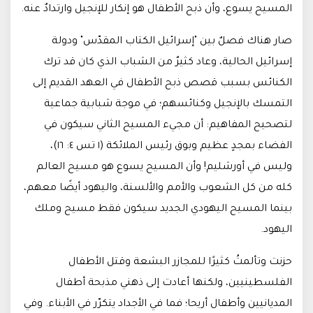
المسيح يسوع، وأن ذبح الأطفال هو إنكار للإنجيل وارتدادٌ عنه.
صار هناك فصلٌ بين "إسرائيل الكتاب المقدّس" ودولة
إسرائيل الحالية، وعاد كثيرٌ من الشباب الذي كان قد ترك
الكنائس بسبب قصص ذبح الأطفال في العهد القديم إلى
التمسك بالإنجيل وكنائسهم؛ في موجة شبابية جماعية
لتصحيح المفاهيم: أن مجيء المسيح الثاني سيكون في
الفضاء بمجدٍ عظيم وبوق رئيس الملائكة (١ تس ٤: ١٦)،
وليس في أورشليم! وأن المسيح يسوع هو مسيح العالم
كله من كل الشعوب والأمم والألسنة، واليهود أيضًا معهم،
بينما المسيح اليهودي الجديد سيكون فقط مسيح وملك
اليهود.
حزنت وتألمتُ كثيرًا للمجازر البشعة وقتل الأطفال
الفلسطينيين، ولكنها أعادت إلى ذهني مذبحة أطفال
المديانيين وأطفال أريحا؛ فما في الأجداد يتكرّر في الأبناء. وفي