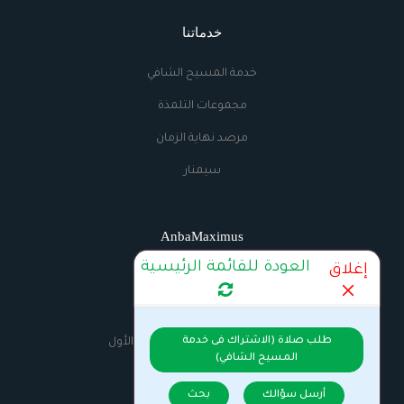
خدماتنا
خدمة المسيح الشافي
مجموعات التلمذة
مرصد نهاية الزمان
سيمنار
AnbaMaximus
العودة للقائمة الرئيسية
إغلاق
اتصل بنا
الراديو
طلب صلاة (الاشتراك فى خدمة
السيرة الذاتية للانبا مكسيموس الأول
المسيح الشافي)
أرسل سؤالك
بحث