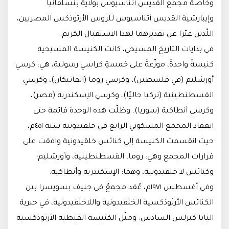
وخاصة مجمع القديس أثناسيوس بولاية بنسلفانيا
وإيبارشية القديس أثناسيوس للروس الأرثوذكس المصريين،
اللّذين عبّرا عن تقديرهما لهذا الاستقبال الكريم.
في بدايات التاريخ المسيحي، كانت الكنيسة المسيحية
كنيسةً واحدةً، موزّعةً على خمسةِ كراسي رسولية، هي: كرسي
أورشليم (في فلسطين)، وكرسي روما (الفاتيكان)، وكرسي
القسطنطينية (تركيا حاليًا)، وكرسي الإسكندرية (مصر)،
وكرسي أنطاكية (سوريا). وظلّت هذه الوحدة قائمة حتى
انعقاد المجمع المسكوني الرابع في خلقيدونية سنة ٤٥١م،
حيث انقسمت الكنيسة إلى كنائس خلقيدونية وافقت على
قرارات المجمع وهي: روما، القسطنطينية، وأورشليم؛
وكنائس لا خلقيدونية، وهما: الإسكندرية وأنطاكية.
وفي أغسطس ١٩٧١م، عُقد مجمعٌ في جنيف بسويسرا بين
الكنائس الأرثوذكسية الخلقيدونية واللاخلقيدونية، في حبرية
البابا كيرلس السادس. ومثّل الكنيسة القبطية الأرثوذكسية