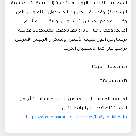
المصريين الكنيسة الروسية القديمة (الكنيسة الأرثوذكسية
الرسولية)، وقداسة البطريرك المسكوني برثلماوس الأول،
وكذلك مجمع القديس أثناسيوس بولاية بنسلفانيا في
أمريكا؛ وهما يرحبان بزيارة بطريركهما المسكوني: قداسة
برثلماوس الأول للبيت الأبيض، ويشكران الرئيس الأمريكي
ترامب على هذا الاستقبال الكريم.
بنسلفانيا – أمريكا
١٦ سبتمبر ٢٠٢٥
لمتابعة المقالات السابقة من سلسلة مقالات "رأيٌ في
الأحداث" اضغط على الرابط التالي:
https://anbamaximus.org/articles/Ra2yFeElahdath