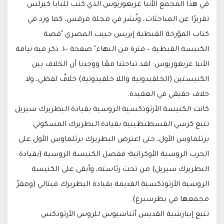
في هذا المجمع الأنبا غريغوريوس الذي كتب للبابا كيرلس
تقريرًا عن المباحثات، ونُشر في مجلة مرقس، كما ورد في
كتاب المؤرخة القبطية إيريس حبيب المصري "قصة
الكنيسة القبطية – فترة من البهاء" صفحة ١٠٠. ذكر فيه نيافة
الأنبا غريغوريوس: لقد تباحثنا معًا ووجدنا أن الخلاف بين
الكنيستين (الخلقيدونية واللا خلقيدونية) خلافٌ لفظي، ولا
خلاف حقيقي في العقيدة.
كانت الكنيسة الأرثوذكسية الروسية بقيادة البطريرك سيريل
تتبع كرسي القسطنطينية بقيادة البطريرك المسكوني
برثلماوس الأول، حتى اعترض البطريرك برثلماوس الأول على
الحرب الروسية الأوكرانية؛ ففصل الكنيسة الروسية (بقيادة
البطريرك سيريل) من تحت رئاسته، وأبقى على الكنيسة
الروسية الأرثوذكسية القديمة بقيادة البطريرك فيتالي (ومقرّ
مجمعها في بطرسبرغ).
تتبع إيبارشية القديس أثناسيوس للروس الأرثوذكس