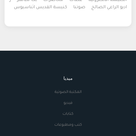
الكنيسة الالكترونية
عظات
محاضرات
بث مباشر
ر
اديو الراعي الصالح
صوتنا
كنيسة القديس اثناسيوس
ميديا
المكتبة الصوتية
فيديو
كتابات
كتب ومطبوعات