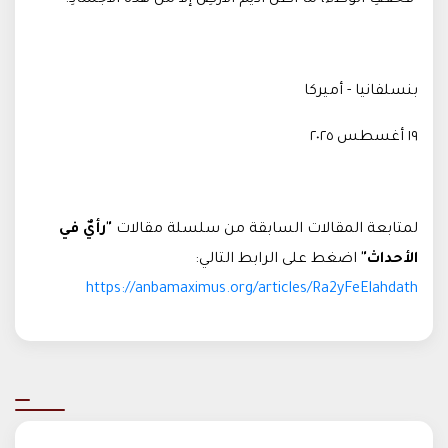
"فخفِّفِ الوطءَ، ما أظنُّ أديمَ الأرضِ إلاّ من هذه الأجسادِ
.
"
بنسلفانيا - أميركا
١٩ أغسطس ٢٠٢٥
لمتابعة المقالات السابقة من سلسلة مقالات
"رأيٌ في
الأحداث"
اضغط على الرابط التالي:
https://anbamaximus.org/articles/Ra2yFeElahdath