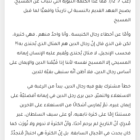
(عب 7: 12). فما عدا الكلمة النبوية التي تنبّأت عن المسيح،
يصبح العهد القديم بالنسبة لي تاريخًا واقعيًّا لما قبل
المسيح
.
وأمّا عن أخطاء رجال الكنيسة ـ وأنا واحدٌ منهم ـ فهي كثيرة،
لكن مَن الذي قال إنّ رجال الدين هم المثال الذي يُحتذى به؟!
فحسب الإنجيل، لا مثالَ يُحتذى ويُقيم عليه الإنسان إيمانه
المسيحي إلا المسيح نفسه؛ لأننا إذا قَيَّمْنا الدين والإيمان على
أساس رجال الدين، فلا أظن أنّه ستبقى بقيّة للدين
.
خطأ مشترك يقع فيه رجال الدين، يبدأ من الرغبة في
الاستعلاء والتميّز، حين يرى رجل الدين في إيمانه أفضليّةً على
إيمان غيره، ثمّ يُمارس أشكالًا من الاستعلاء على الآخرين
مستندًا إمّا على كثرة تابعيه، أو على سيف السلطان، غير
مُدرِكٍ أنّ التاريخ لم يرحم أحدًا، وأنّ الكثرةَ لا تدوم ولا تُورَث كما
كان يحدث في الأجيال السابقة. بل إنّ الكثرةَ هي اختبارٌ مُتجدِّدٌ