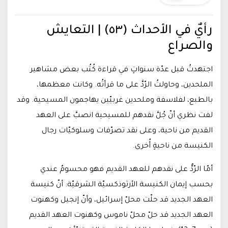
رأيٌ في الأحداث (٥٣) | التعايش
والصراع
اجتهدتُ قبل عدّة سنواتٍ في قراءة كُتُب بعض مشاهير
الملحدين، وحاولتُ الرّدَّ على ما قرأتُه. وكانت معظمها،
بالطبع، لفلاسفة وملحدين غربيّين يهاجمون المسيحية. وقد
لفت نظري أنّ جُلَّ نقدهم للمسيحية انصبَّ على العهد
القديم من ناحية، وعلى نقد تصرّفات وسلوكيّات رجال
الكنيسة من ناحيةٍ أُخرى
.
أمّا الرّدُّ على نقدهم للعهد القديم فهو محسومٌ عندي
بحسب إيمان الكنيسة الأرثوذكسيّة الشرقيّة: أنّ كنيسة
العهد الجديد قد حلّت محلّ إسرائيل، وأنّ إنجيل وكهنوت
العهد الجديد قد حلّ محلّ ناموس وكهنوت العهد القديم