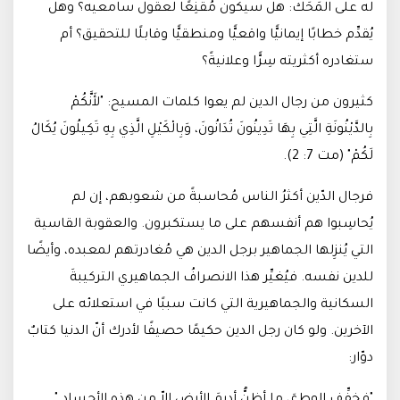
له على المَحَك: هل سيكون مُقنِعًا لعقول سامعيه؟ وهل
يُقدِّم خطابًا إيمانيًّا واقعيًّا ومنطقيًّا وقابلًا للتحقيق؟ أم
ستغادره أكثريته سِرًّا وعلانيةً؟
كثيرون من رجال الدين لم يعوا كلمات المسيح
:
"لأَنَّكُمْ
بِالدَّيْنُونَةِ الَّتِي بِهَا تَدِينُونَ تُدَانُونَ، وَبِالْكَيْلِ الَّذِي بِهِ تَكِيلُونَ يُكَالُ
لَكُمْ" (مت 7: 2)
.
فرجال الدّين أكثرُ الناس مُحاسبةً من شعوبهم، إن لم
يُحاسِبوا هم أنفسهم على ما يستكبرون. والعقوبة القاسية
التي يُنزِلها الجماهير برجل الدين هي مُغادرتهم لمعبده، وأيضًا
للدين نفسه. فيُغيِّر هذا الانصرافُ الجماهيري التركيبةَ
السكانية والجماهيرية التي كانت سببًا في استعلائه على
الآخرين. ولو كان رجل الدين حكيمًا حصيفًا لأدرك أنّ الدنيا كتابٌ
دوّار
: