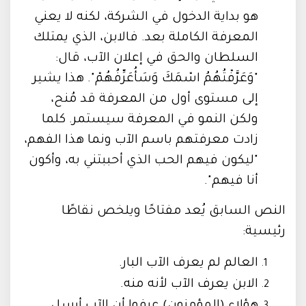
هو بداية الدخول في الشركة، لكنه لا يعني
المعرفة الكاملة بعد. فالابن، الذي يمتلك
السلطان والحق في إعلان الآب، قال:
"وَعَرَّفْتُهُمُ اسْمَكَ وَسَأُعَرِّفُهُمْ". هذا يشير
إلى مستوى أول من المعرفة قد مُنح،
ولكن النمو في المعرفة سيستمر. كلما
زادت معرفتهم باسم الآب ونما هذا الفهم،
"ليكون فيهم الحب الذي أحببتني به، وأكون
أنا فيهم".
النص السابق يُعد مفتاحًا ويلخص نقاطًا
رئيسية:
العالم لم يعرف الآب البار.
الابن يعرف الآب لأنه منه.