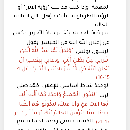
المهمة. وإذا كنت قد نلت "رؤية الابن" أو
الرؤية الطوباوية، فأنت مؤهل الآن لإعلانه
للعالم.
سر قوة الخدمة وتغيير حياة الآخرين يكمن
في إعلان الله ابنه في المبشر. يقول
"وَلكِنْ لَمَّا سَرَّ اللهَ الَّذِي
الرسول بولس:
أَفْرَزَنِي مِنْ بَطْنِ أُمِّي، وَدَعَانِي بِنِعْمَتِهِ أَنْ
يُعْلِنَ ابْنَهُ فِيَّ لأُبَشِّرَ بِهِ بَيْنَ الأُمَمِ" (غل 1:
15-16).
الوحدة شرط أساسي للإعلان. فقد صلى
"لِيَكُونَ الْجَمِيعُ وَاحِدًا، كَمَا أَنَّكَ أَنْتَ
الرب:
أَيُّهَا الآبُ فِيَّ وَأَنَا فِيكَ، لِيَكُونُوا هُمْ أَيْضًا
وَاحِدًا فِينَا، لِيُؤْمِنَ الْعَالَمُ أَنَّكَ أَرْسَلْتَنِي" (يو
الكنيسة تعني وحدة الجماعة مع
17: 21).