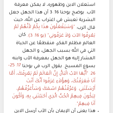
استعلان الابن وظهوره، لا يمكن معرفة
الآب. يوضح يوحنا 16: 3 أن هذا الجهل جعل
البشرية تعيش في اغتراب عن الله، حيث
"وَسَيَفْعَلُونَ هذَا بِكُمْ لأَنَّهُمْ لَمْ
قال الرب:
كان
يَعْرِفُوا الآبَ وَلاَ عَرَفُونِي" (يو 16: 3).
العالم مظلم الفكر، منقطعًا عن الحياة
التي في الله بسبب الجهل، و الجهل
المشار إليه هو الجهل بمعرفة الآب وابنه
17: 25-
يسوع المسيح. يقول الرب في يوحنا
26: "أَيُّهَا الآبُ الْبَارُّ، إِنَّ الْعَالَمَ لَمْ يَعْرِفْكَ، أَمَّا
أَنَا فَعَرَفْتُكَ، وَهؤُلاَءِ عَرَفُوا أَنَّكَ أَنْتَ
أَرْسَلْتَنِي. وَعَرَّفْتُهُمُ اسْمَكَ وَسَأُعَرِّفُهُمْ،
لِيَكُونَ فِيهِمُ الْحُبُّ الَّذِي أَحْبَبْتَنِي بِهِ، وَأَكُونَ
أَنَا فِيهِمْ".
هذا يعني أن الإيمان بأن الآب أرسل الابن