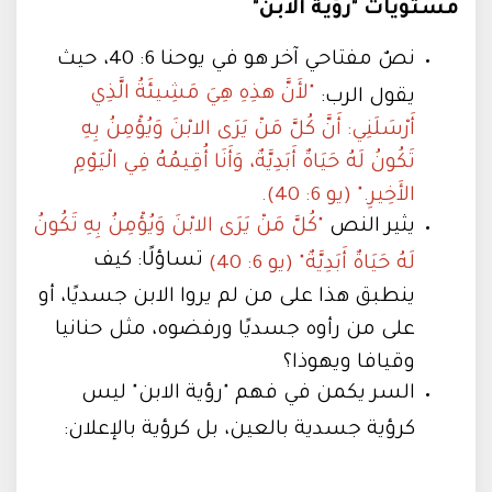
مستويات "رؤية الابن"
نصٌ مفتاحي آخر هو في يوحنا 6: 40، حيث
"لأَنَّ هذِهِ هِيَ مَشِيئَةُ الَّذِي
يقول الرب:
أَرْسَلَنِي: أَنَّ كُلَّ مَنْ يَرَى الابْنَ وَيُؤْمِنُ بِهِ
تَكُونُ لَهُ حَيَاةٌ أَبَدِيَّةٌ، وَأَنَا أُقِيمُهُ فِي الْيَوْمِ
الأَخِيرِ." (يو 6: 40).
يثير النص
"كُلَّ مَنْ يَرَى الابْنَ وَيُؤْمِنُ بِهِ تَكُونُ
تساؤلًا: كيف
لَهُ حَيَاةٌ أَبَدِيَّةٌ" (يو 6: 40)
ينطبق هذا على من لم يروا الابن جسديًا، أو
على من رأوه جسديًا ورفضوه، مثل حنانيا
وقيافا ويهوذا؟
السر يكمن في فهم "رؤية الابن" ليس
كرؤية جسدية بالعين، بل كرؤية بالإعلان: