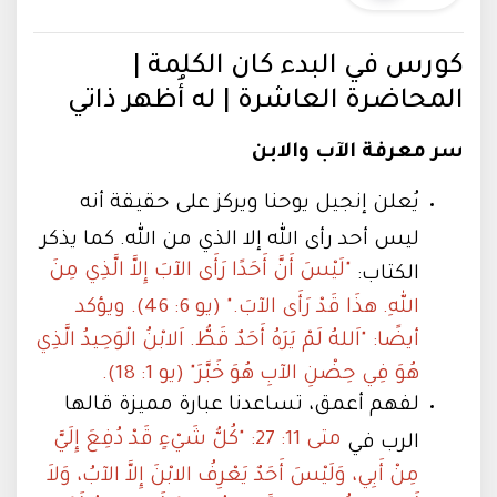
كورس في البدء كان الكلمة |
المحاضرة العاشرة | له أُظهر ذاتي
سر معرفة الآب والابن
يُعلن إنجيل يوحنا ويركز على حقيقة أنه
ليس أحد رأى الله إلا الذي من الله. كما يذكر
"لَيْسَ أَنَّ أَحَدًا رَأَى الآبَ إِلاَّ الَّذِي مِنَ
الكتاب:
اللهِ. هذَا قَدْ رَأَى الآبَ." (يو 6: 46). ويؤكد
أيضًا: "اَللهُ لَمْ يَرَهُ أَحَدٌ قَطُّ. اَلابْنُ الْوَحِيدُ الَّذِي
هُوَ فِي حِضْنِ الآبِ هُوَ خَبَّرَ" (يو 1: 18).
لفهم أعمق، تساعدنا عبارة مميزة قالها
متى 11: 27: "كُلُّ شَيْءٍ قَدْ دُفِعَ إِلَيَّ
الرب في
مِنْ أَبِي، وَلَيْسَ أَحَدٌ يَعْرِفُ الابْنَ إِلاَّ الآبُ، وَلاَ