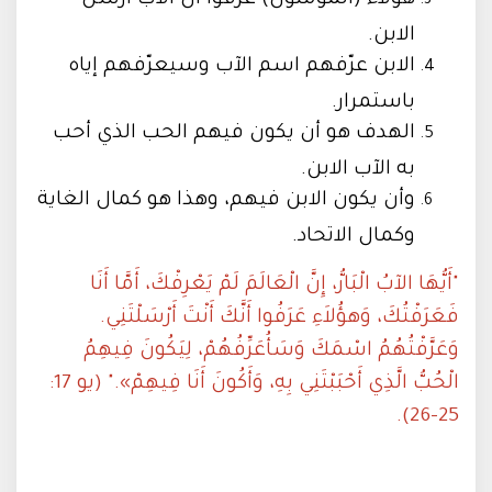
هؤلاء (المؤمنون) عرفوا أن الآب أرسل
الابن.
الابن عرّفهم اسم الآب وسيعرّفهم إياه
باستمرار.
الهدف هو أن يكون فيهم الحب الذي أحب
به الآب الابن.
وأن يكون الابن فيهم، وهذا هو كمال الغاية
وكمال الاتحاد.
"أَيُّهَا الآبُ الْبَارُّ، إِنَّ الْعَالَمَ لَمْ يَعْرِفْكَ، أَمَّا أَنَا
فَعَرَفْتُكَ، وَهؤُلاَءِ عَرَفُوا أَنَّكَ أَنْتَ أَرْسَلْتَنِي.
وَعَرَّفْتُهُمُ اسْمَكَ وَسَأُعَرِّفُهُمْ، لِيَكُونَ فِيهِمُ
الْحُبُّ الَّذِي أَحْبَبْتَنِي بِهِ، وَأَكُونَ أَنَا فِيهِمْ»." (يو 17:
25-26).