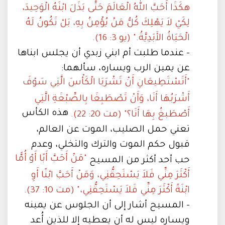
هكَذَا أَحَبَّ اللهُ الْعَالَمَ حَتَّى بَذَلَ ابْنَهُ الْوَحِيدَ،
لِكَيْ لاَ يَهْلِكَ كُلُّ مَنْ يُؤْمِنُ بِهِ، بَلْ تَكُونُ لَهُ
الْحَيَاةُ الأَبَدِيَّةُ." (يو 3: 16).
- عندما طلبت أم ابني زبدي أن يجلس ابناها
عن يمين الرب ويساره، سألهما:
"أَتَسْتَطِيعَانِ أَنْ تَشْرَبَا الْكَأْسَ الَّتِي سَوْفَ
أَشْرَبُهَا أَنَا، وَأَنْ تَصْطَبِغَا بِالصِّبْغَةِ الَّتِي
هذه الكأس
أَصْطَبغُ بِهَا أَنَا؟" (مت 20: 22).
تعني حمل الصليب، الموت عن العالم،
قبول حكم الموت والترك والتخلي، وعدم
"مَنْ أَحَبَّ أَبًا أَوْ أُمًّا
حب أحد أكثر من المسيح
أَكْثَرَ مِنِّي فَلاَ يَسْتَحِقُّنِي، وَمَنْ أَحَبَّ ابْنًا أَوِ
ابْنَةً أَكْثَرَ مِنِّي فَلاَ يَسْتَحِقُّنِي،" (مت 10: 37).
- المسيح أشار إلى أن الجلوس عن يمينه
ويساره ليس له أن يعطيه إلا للذين أُعد