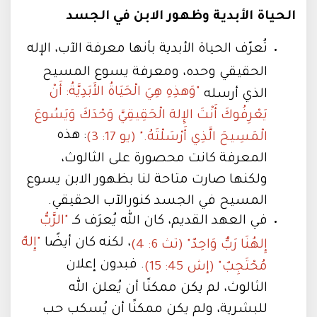
الحياة الأبدية وظهور الابن في الجسد
تُعرّف الحياة الأبدية بأنها معرفة الآب، الإله
الحقيقي وحده، ومعرفة يسوع المسيح
"وَهذِهِ هِيَ الْحَيَاةُ الأَبَدِيَّةُ: أَنْ
الذي أرسله
يَعْرِفُوكَ أَنْتَ الإِلهَ الْحَقِيقِيَّ وَحْدَكَ وَيَسُوعَ
: هذه
الْمَسِيحَ الَّذِي أَرْسَلْتَهُ." (يو 17: 3)
المعرفة كانت محصورة على الثالوث،
ولكنها صارت متاحة لنا بظهور الابن يسوع
المسيح في الجسد كنورالآب الحقيقي.
في العهد القديم، كان الله يُعرَف كـ
"الرَّبُّ
، لكنه كان أيضًا
"إِلهٌ
إِلهُنَا رَبٌّ وَاحِدٌ" (تث 6: 4)
. فبدون إعلان
مُحْتَجِبٌ" (إش 45: 15)
الثالوث، لم يكن ممكنًا أن يُعلن الله
للبشرية، ولم يكن ممكنًا أن يُسكب حب