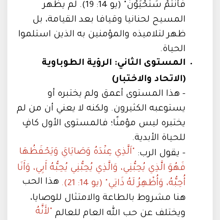
فَأَنْتُمْ سَتَحْيَوْنَ" (يو 14: 19). لم يظهر
المسيح لحنانيا وقيافا بعد القيامة، بل
ظهر لتلاميذه والمؤمنين به الذين استلموا
الحياة.
المستوى الثاني: الرؤية الطوباوية
(الاتحاد والاختبار)
- هذا المستوى أعمق ولم يختبره أو
يستوعبه الكثيرون. ولكنه لا يعني أن من لم
يختبره ليس مؤمنًا؛ فالمستوى الأول كافٍ
للحياة الأبدية.
"اَلَّذِي عِنْدَهُ وَصَايَايَ وَيَحْفَظُهَا
- يقول الرب:
فَهُوَ الَّذِي يُحِبُّنِي، وَالَّذِي يُحِبُّنِي يُحِبُّهُ أَبِي، وَأَنَا
هذا الحب
أُحِبُّهُ، وَأُظْهِرُ لَهُ ذَاتِي" (يو 14: 21).
هنا مشروط بالطاعة والامتثال للوصايا،
"لأَنَّهُ
ويختلف عن حب الله العام للعالم