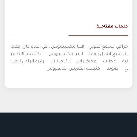
كلمات مفتاحية
خرافي تسمع صوتي , الانبا مكسيموس , في البدء كان الكلم
ة , شرح انجيل يوحنا
الانبا مكسيموس
الكنيسة الالكترو
نية
عظات
محاضرات
بث مباشر
راديو الراعي الصال
ح
صوتنا
كنيسة القديس اثناسيوس