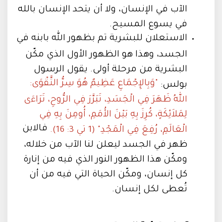
الآب في الإنسان، ولا أن يتحد الإنسان بالله
في يسوع المسيح.
الاستعلان للبشرية تم بظهور الله بابنه في
الجسد، وهذا هو الظهور الأول الذي مكّن
البشرية من مرحلة أولى. يقول الرسول
"وَبِالإِجْمَاعِ عَظِيمٌ هُوَ سِرُّ التَّقْوَى:
بولس:
اللهُ ظَهَرَ فِي الْجَسَدِ، تَبَرَّرَ فِي الرُّوحِ، تَرَاءَى
لِمَلاَئِكَةٍ، كُرِزَ بِهِ بَيْنَ الأُمَمِ، أُومِنَ بِهِ فِي
فالابن
الْعَالَمِ، رُفِعَ فِي الْمَجْدِ" (1 تي 3: 16).
ظهر في الجسد ليعلن لنا الآب من خلاله،
ومكّن هذا الظهور النور الذي فيه من إنارة
كل إنسان، ومكّن الحياة التي فيه من أن
تُعطى لكل إنسان.