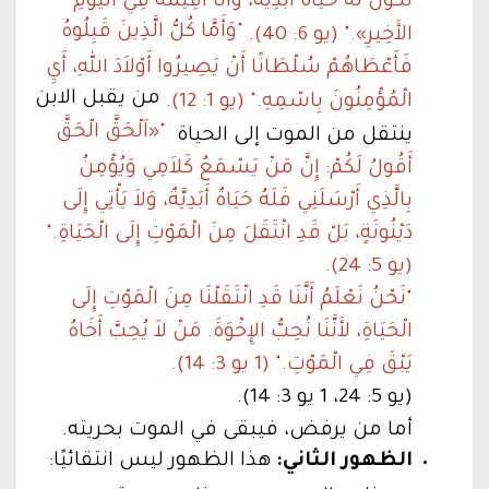
تَكُونُ لَهُ حَيَاةٌ أَبَدِيَّةٌ، وَأَنَا أُقِيمُهُ فِي الْيَوْمِ
"وَأَمَّا كُلُّ الَّذِينَ قَبِلُوهُ
الأَخِيرِ»." (يو 6: 40).
فَأَعْطَاهُمْ سُلْطَانًا أَنْ يَصِيرُوا أَوْلاَدَ اللهِ، أَيِ
من يقبل الابن
الْمُؤْمِنُونَ بِاسْمِهِ." (يو 1: 12).
"«اَلْحَقَّ الْحَقَّ
ينتقل من الموت إلى الحياة
أَقُولُ لَكُمْ: إِنَّ مَنْ يَسْمَعُ كَلاَمِي وَيُؤْمِنُ
بِالَّذِي أَرْسَلَنِي فَلَهُ حَيَاةٌ أَبَدِيَّةٌ، وَلاَ يَأْتِي إِلَى
دَيْنُونَةٍ، بَلْ قَدِ انْتَقَلَ مِنَ الْمَوْتِ إِلَى الْحَيَاةِ."
(يو 5: 24).
"نَحْنُ نَعْلَمُ أَنَّنَا قَدِ انْتَقَلْنَا مِنَ الْمَوْتِ إِلَى
الْحَيَاةِ، لأَنَّنَا نُحِبُّ الإِخْوَةَ. مَنْ لاَ يُحِبَّ أَخَاهُ
يَبْقَ فِي الْمَوْتِ." (1 يو 3: 14).
(يو 5: 24، 1 يو 3: 14).
أما من يرفض، فيبقى في الموت بحريته.
الظهور الثاني:
هذا الظهور ليس انتقائيًا: