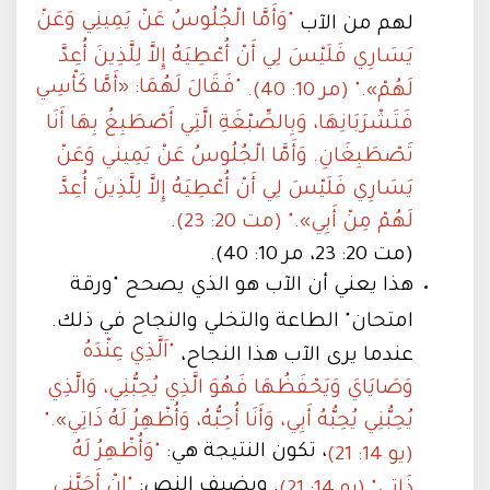
"وَأَمَّا الْجُلُوسُ عَنْ يَمِينِي وَعَنْ
لهم من الآب
يَسَارِي فَلَيْسَ لِي أَنْ أُعْطِيَهُ إِلاَّ لِلَّذِينَ أُعِدَّ
"فَقَالَ لَهُمَا: «أَمَّا كَأْسِي
لَهُمْ»." (مر 10: 40).
فَتَشْرَبَانِهَا، وَبِالصِّبْغَةِ الَّتِي أَصْطَبِغُ بِهَا أَنَا
تَصْطَبِغَانِ. وَأَمَّا الْجُلُوسُ عَنْ يَمِيني وَعَنْ
يَسَارِي فَلَيْسَ لِي أَنْ أُعْطِيَهُ إِلاَّ لِلَّذِينَ أُعِدَّ
لَهُمْ مِنْ أَبِي»." (مت 20: 23).
(مت 20: 23، مر 10: 40).
هذا يعني أن الآب هو الذي يصحح "ورقة
امتحان" الطاعة والتخلي والنجاح في ذلك.
"اَلَّذِي عِنْدَهُ
عندما يرى الآب هذا النجاح،
وَصَايَايَ وَيَحْفَظُهَا فَهُوَ الَّذِي يُحِبُّنِي، وَالَّذِي
يُحِبُّنِي يُحِبُّهُ أَبِي، وَأَنَا أُحِبُّهُ، وَأُظْهِرُ لَهُ ذَاتِي»."
، تكون النتيجة هي:
"وَأُظْهِرُ لَهُ
(يو 14: 21)
. ويضيف النص:
"إِنْ أَحَبَّنِي
ذَاتِي" (يو 14: 21)