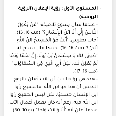
المستوى الأول: رؤية الإعلان (الرؤية
الروحية)
- عندما سأل يسوع تلاميذه: "مَنْ يَقُولُ
النَّاسُ إِنِّي أَنَا ابْنُ الإِنْسَانِ؟" (مت 16: 13)،
أجاب بطرس: "أَنْتَ هُوَ الْمَسِيحُ ابْنُ اللهِ
الْحَيِّ!" (مت 16: 16). حينها قال يسوع له:
"طُوبَى لَكَ يَا سِمْعَانُ بْنَ يُونَا، إِنَّ لَحْمًا وَدَمًا
لَمْ يُعْلِنْ لَكَ، لكِنَّ أَبِي الَّذِي فِي السَّمَاوَاتِ"
(مت 16: 17).
- هذه هي رؤية الابن: أن الآب يُعلن بالروح
القدس أن هذا هو ابن الله. فالجميع رأوا
ابن الإنسان جسديًا، لكن ليس الجميع رأوا
ابن الله فيه، رغم أنه كان يعمل أعمال الآب.
عندما أعلن أنه "أَنَا وَالآبُ وَاحِدٌ" (يو 10: 30)،