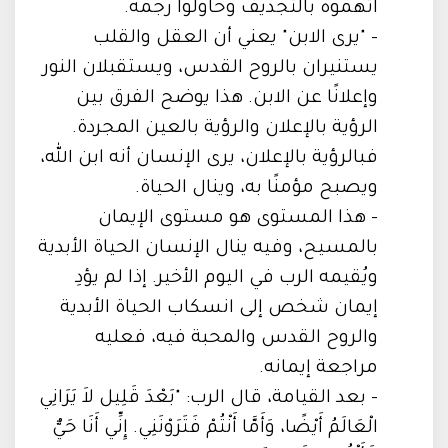
اتهموه بالتجديف وحاولوا رجمه.
- "يرى الابن" يعني أن العقل والقلب
يستنيران بالروح القدس، ويستقبلان النور
وإعلانًا عن الابن. هذا يوضح الفرق بين
الرؤية بالإعلان والرؤية بالعين المجردة.
فبالرؤية بالإعلان، يرى الإنسان أنه ابن الله،
ويصبح مؤمنًا به، وينال الحياة.
- هذا المستوى هو مستوى الإيمان
بالمسيح، وفيه ينال الإنسان الحياة الأبدية
ويُقيمه الرب في اليوم الأخير. إذا لم يؤدِ
إيمان شخص إلى انسكاب الحياة الأبدية
والروح القدس والمحبة فيه، فعليه
مراجعة إيمانه.
- بعد القيامة، قال الرب: "بَعْدَ قَلِيل لاَ يَرَانِي
الْعَالَمُ أَيْضًا، وَأَمَّا أَنْتُمْ فَتَرَوْنَنِي. إِنِّي أَنَا حَيٌّ