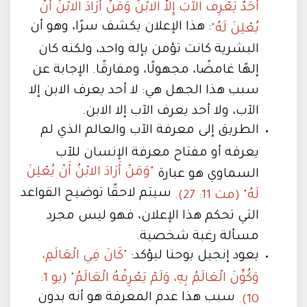
أَحَدٌ يَعْرِفُ الآبَ إِلاَّ الابْنُ وَمَنْ أَرَادَ الابْنُ أَنْ
: هذا الإعلان يكشف سرًا، وهو أن
يُعْلِنَ لَهُ"
البشرية كانت تؤمن بإله واحد، ولكنه كان
إلهًا غامضًا، مجهولًا، ومفارقًا. الإجابة عن
سبب هذا الجهل هي: لا أحد يعرف الابن إلا
الآب، ولا أحد يعرف الآب إلا الابن.
الطريق إلى معرفة الآب والعالم الذي لم
يعرفه أو مفتاح معرفة الإنسان للآب
"وَمَنْ أَرَادَ الابْنُ أَنْ يُعْلِنَ
السماوي هو عبارة
سيتم لاحقًا توضيح القواعد
لَهُ" (مت 11: 27).
التي تحكم هذا الإعلان، فهو ليس مجرد
مسألة رغبة شخصية.
يعود إنجيل يوحنا ليؤكد:
"كَانَ فِي الْعَالَمِ،
وَكُوِّنَ الْعَالَمُ بِهِ، وَلَمْ يَعْرِفْهُ الْعَالَمُ" (يو 1:
سبب هذا عدم المعرفة هو أنه بدون
10).