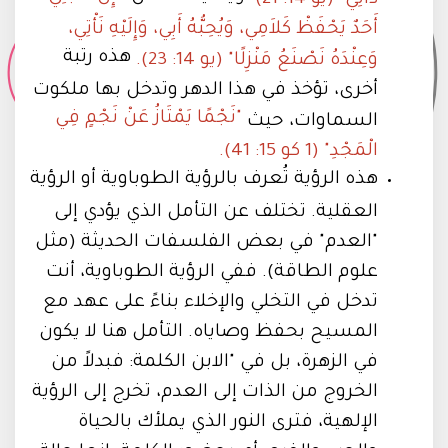
أَحَدٌ يَحْفَظْ كَلاَمِي، وَيُحِبُّهُ أَبِي، وَإِلَيْهِ نَأْتِي،
هذه رتبة
وَعِنْدَهُ نَصْنَعُ مَنْزِلًا" (يو 14: 23).
أخرى، تؤخذ في هذا الدهر وتدخل بها ملكوت
"نَجْمًا يَمْتَازُ عَنْ نَجْمٍ فِي
السماوات، حيث
الْمَجْدِ" (1 كو 15: 41).
هذه الرؤية تُعرف بالرؤية الطوباوية أو الرؤية
العقلية. تختلف عن التأمل الذي يؤدي إلى
"العدم" في بعض الفلسفات الحديثة (مثل
علوم الطاقة). ففي الرؤية الطوباوية، أنت
تدخل في التخلي والإخلاء بناءً على عهد مع
المسيح بحفظ وصاياه. التأمل هنا لا يكون
في الزهرة، بل في "الابن الكلمة: فبدلاً من
الخروج من الذات إلى العدم، تخرج إلى الرؤية
الإلهية، فترى النور الذي يملأك بالحياة