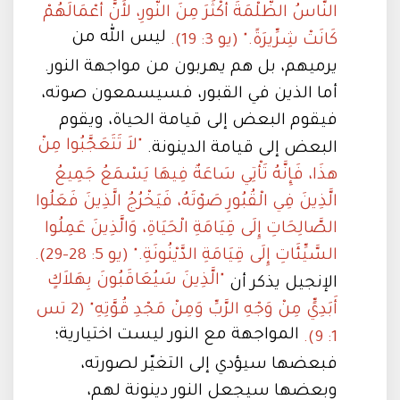
النَّاسُ الظُّلْمَةَ أَكْثَرَ مِنَ النُّورِ، لأَنَّ أَعْمَالَهُمْ
ليس الله من
كَانَتْ شِرِّيرَةً." (يو 3: 19).
يرميهم، بل هم يهربون من مواجهة النور.
أما الذين في القبور، فسيسمعون صوته،
فيقوم البعض إلى قيامة الحياة، ويقوم
"لاَ تَتَعَجَّبُوا مِنْ
البعض إلى قيامة الدينونة.
هذَا، فَإِنَّهُ تَأْتِي سَاعَةٌ فِيهَا يَسْمَعُ جَمِيعُ
الَّذِينَ فِي الْقُبُورِ صَوْتَهُ، فَيَخْرُجُ الَّذِينَ فَعَلُوا
الصَّالِحَاتِ إِلَى قِيَامَةِ الْحَيَاةِ، وَالَّذِينَ عَمِلُوا
السَّيِّئَاتِ إِلَى قِيَامَةِ الدَّيْنُونَةِ." (يو 5: 28-29).
"الَّذِينَ سَيُعَاقَبُونَ بِهَلاَكٍ
الإنجيل يذكر أن
أَبَدِيٍّ مِنْ وَجْهِ الرَّبِّ وَمِنْ مَجْدِ قُوَّتِهِ" (2 تس
المواجهة مع النور ليست اختيارية؛
1: 9).
فبعضها سيؤدي إلى التغيّر لصورته،
وبعضها سيجعل النور دينونة لهم،