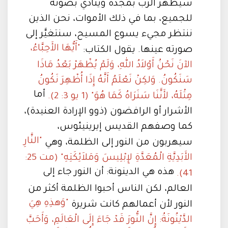
سيظهر الرب بمجده وينادي بصوته
للجميع، بما في ذلك الأموات، نحن الذين
ننتظر مجيء يسوع المسيح، سنتغيَّر إلى
"أَيُّهَا الأَحِبَّاءُ،
صورته عينها. يقول الكتاب:
الآنَ نَحْنُ أَوْلاَدُ اللهِ، وَلَمْ يُظْهَرْ بَعْدُ مَاذَا
سَنَكُونُ. وَلكِنْ نَعْلَمُ أَنَّهُ إِذَا أُظْهِرَ نَكُونُ
أما
مِثْلَهُ، لأَنَّنَا سَنَرَاهُ كَمَا هُوَ" (1 يو 3: 2).
الأشرار أو الرافضون (ذوو الإرادة العنيدة)،
كما وصفهم القديس إيرينيئوس،
"النَّارِ
سيهربون من النور إلى الظلمة، وهي
الأَبَدِيَّةِ الْمُعَدَّةِ لإِبْلِيسَ وَمَلاَئِكَتِهِ" (مت 25:
هذه هي الدينونة: أن النور جاء إلى
41).
العالم، لكن الناس أحبوا الظلمة أكثر من
"وَهذِهِ هِيَ
النور لأن أعمالهم كانت شريرة
الدَّيْنُونَةُ: إِنَّ النُّورَ قَدْ جَاءَ إِلَى الْعَالَمِ، وَأَحَبَّ