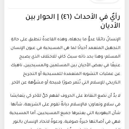
رأيٌ في الأحداث (٤٦) | الحوار بين
الأديان
الإنسانُ دائمًا عدوُّ ما يجهله، وهذه القاعدةُ تنطبق على حالةِ
التجهيل المتعمد أحيانًا لما هي المسيحية في عيون الإنسان
المسلم؛ وهذا بحد ذاته سببٌ كافٍ للاختلاف الذي يصبح
عنيفًا في بعض الأحيان بين المسلمين والمسيحيين، ناهيك
عن عمليات التشويه المتعمدة للمسيحية أو التجريح
التاريخي للإسلام التي تُثمر صورًا قبيحة أو مشوَّهة عن الآخر.
لا بدَّ أن نضع النقاط على الحروف لفهم كلٍّ للآخر كي يتعايشا
في سلامٍ وتعاون؛ فالإسلام ديانةٌ تقوم على الشريعة، شأنها
شأن اليهودية التي يعتبرها جميع المسيحيين، أما المسيحية
فهي في أصالتها خبرةٌ صوفية، ودعوةٌ لاتحاد الإنسان بالنور