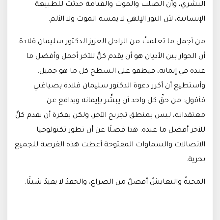
البشري، وأن الصلب والموت والقيامة حدثت للطبيعة
الإنسانية، لأن النور الإلهي لا يمسه الموت ولا الألم.
من أجمل ما تعلمتُ من الراحل العزيز الدكتور سليمان قلادة:
أن الحوار بين الأديان هو أن يقدم كلٌّ للآخر أجمل وأفضل ما
عنده في إيمانه، فيطفو على السطح كل ما هو جميل.
وأستطيع أن أكرر دعوة الدكتور سليمان قلادة بصياغتي
فأقول: من حقِّ كل واحد أن يبشِّر بإيمانه ويدافع عن
معتقداته، ليس بمنطق تجريح الآخر، ولكن بفكرة أن يقدم كلٌّ
للآخر أفضل ما عنده. هذا فضلًا عن أن تطور تكنولوجيا
الاتصالات والسماوات المفتوحة أعطت هذه الفرصة للجميع
بحرية.
المحبةُ والتعايشُ أفضلُ من الصراع، والحقدُ لا يفيدُ شيئًا.