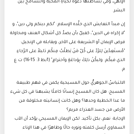
الإلهي، وفي بساطتها دعوةٌ لحياةِ المحبة والتسامح بين
البشر.
إن مبدأ التعايش الذي خلَّده الإسلام: "لكم دينكم ولي دين"، و
"لا إكراه في الدين"، كفيلٌ بأن يصدَّ كل أشكال العنف ومحاولة
فرض الإيمان أو الشريعة على الآخر، ويقابله في الإنجيل:
"مُستَعِدّينَ لِلرّدّ على كُلّ مَنْ يَطلُبُ مِنكُم دَليلاً على الرّجاءِ
الذي فيكُم. وليكُنْ ذلِكَ بِوَداعَةٍ واَحترامٍ" (1بط 3: 15-16) ت ع
م.
الالتباسُ الجوهريُّ حول المسيحية يكمن في فهم طبيعة
المسيح: هل كان المسيح إنسانًا كاملًا يشبهنا في كل شيء
ما عدا الخطية وحدها؟ وهل كانت إنسانيته مخلوقة من
الأرض من جسد العذراء مريم؟
الإجابة: نعم، بكل تأكيد. لكن الإيمان المسيحي يؤكد أن الآب
السماوي أرسل كلمته ونوره حالًا وظاهرًا في هذا الإناء