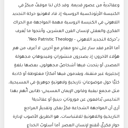
وعقائديةً من عصورٍ قديمة. وقد كان لنا موقفٌ مبكرٌ في
الكنيسة الأرثوذكسية الروسية؛ إذ قاد لاهوتيو حركة التجديد
اللاهوتي في الكنيسة الروسية مهمة المواجهة مع الحراك
الفكري والعقلي لإنسان القرن العشرين، وأنتجوا ما يُعرف
بـ"حركة التجديد اللاهوتي – Neo Patristic Theology".
أما الأمر فقد سار على نحوٍ مغايرٍ مع آخرين: لا أعرف من هم
هؤلاء الآخرون؛ إذ يصدرون منشوراتٍ وفيديوهاتٍ مجهولة
المصدر، أو يتحدث فيها أشخاصٌ مجهولون، بعضها بلغةٍ
إنجليزية غير متقنة، ويقدمون فيها أفكارًا مغلوطة أو كاذبة
كليًّا حول موضوعاتٍ تاريخيةٍ ولاهوتيةٍ جوهريةٍ في المسيحية،
مثل مجمع نيقية وقانون الإيمان المسيحي؛ ظانين أنَّهم بهذا
التدليس يُدافعون عن موروثاتٍ دينيةٍ أو عقائدية!
أرى أن المواجهة الشجاعة فكرٌ بفكر، وتقديمُ المراجعِ
التاريخيةِ واللاهوتيةِ للاقتباسات، هو الطريق الأصوب لإدارة
حوارٍ فكريٍّ مُقنعٍ لإنسان العصر. أما أسلوبُ الخداعِ