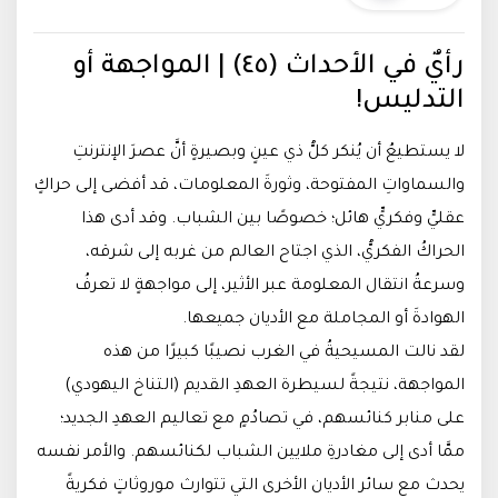
رأيٌ في الأحداث (٤٥) | المواجهة أو
التدليس!
لا يستطيعُ أن يُنكر كلُّ ذي عينٍ وبصيرةٍ أنَّ عصرَ الإنترنتِ
والسماواتِ المفتوحة، وثورةَ المعلومات، قد أفضى إلى حراكٍ
عقليٍّ وفكريٍّ هائل؛ خصوصًا بين الشباب. وقد أدى هذا
الحراكُ الفكريُّ، الذي اجتاح العالم من غربه إلى شرقه،
وسرعةُ انتقال المعلومة عبر الأثير، إلى مواجهةٍ لا تعرفُ
الهوادةَ أو المجاملة مع الأديان جميعها.
لقد نالت المسيحيةُ في الغرب نصيبًا كبيرًا من هذه
المواجهة، نتيجةً لسيطرة العهدِ القديم (التناخ اليهودي)
على منابر كنائسهم، في تصادُمٍ مع تعاليم العهدِ الجديد؛
ممَّا أدى إلى مغادرةِ ملايين الشباب لكنائسهم. والأمر نفسه
يحدث مع سائر الأديان الأخرى التي تتوارث موروثاتٍ فكريةً