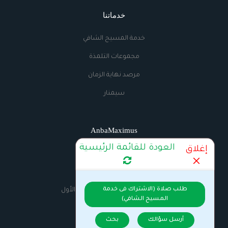
خدماتنا
خدمة المسيح الشافي
مجموعات التلمذة
مرصد نهاية الزمان
سيمنار
AnbaMaximus
العودة للقائمة الرئيسية
إغلاق
اتصل بنا
الراديو
طلب صلاة (الاشتراك فى خدمة
السيرة الذاتية للانبا مكسيموس الأول
المسيح الشافي)
أرسل سؤالك
بحث