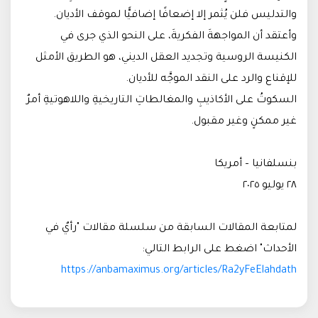
والتدليس فلن يُثمر إلا إضعافًا إضافيًّا لموقف الأديان.
وأعتقد أن المواجهةَ الفكريةَ، على النحو الذي جرى في
الكنيسة الروسية وتجديد العقل الديني، هو الطريق الأمثل
للإقناع والرد على النقد الموجَّه للأديان.
السكوتُ على الأكاذيبِ والمغالطاتِ التاريخيةِ واللاهوتيةِ أمرٌ
غير ممكنٍ وغير مقبول.
بنسلفانيا – أمريكا
٢٨ يوليو ٢٠٢٥
لمتابعة المقالات السابقة من سلسلة مقالات "رأيٌ في
الأحداث" اضغط على الرابط التالي:
https://anbamaximus.org/articles/Ra2yFeElahdath