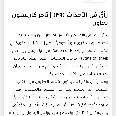
رأيٌ في الأحداث (٣٩) | تاكر كارلسون
يحاور:
سأل الإعلامي الأمريكي الأشهر تاكر كارلسون، السيناتور
الجمهوري تيد كروز سؤالًا جوهريًّا: "هل إسرائيل المذكورة في
الكتاب المقدّس (Nation of Israel) هي دولة إسرائيل الحالية
(State of Israel)؟" فأجاب السيناتور: "نعم". فلمّا أعاد تاكر
السؤال: "أين في الكتاب المقدّس؟"، لم يعرف السيناتور أن
يجيبه بشاهد من الكتاب المقدس !
وهنا نودُّ أن نقدّم للسيناتور الشاهد الحقيقي من الكتاب
المقدّس الذي يحسم الحوار بين الإعلامي والسيناتور. يقول
الإنجيل: "إِلَى خَاصَّتِهِ جَاءَ، وَخَاصَّتُهُ لَمْ تَقْبَلْهُ. وَأَمَّا كُلُّ الَّذِينَ
قَبِلُوهُ فَأَعْطَاهُمْ سُلْطَانًا أَنْ يَصِيرُوا أَوْلاَدَ اللهِ، أَيِ الْمُؤْمِنُونَ
بِاسْمِهِ." (يو 1: 11-12)، وكذلك يشرح بولس الرسول أن إبراهيم