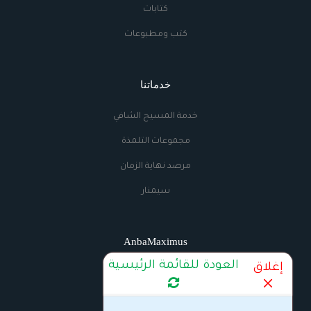
كتابات
كتب ومطبوعات
خدماتنا
خدمة المسيح الشافي
مجموعات التلمذة
مرصد نهاية الزمان
سيمنار
AnbaMaximus
العودة للقائمة الرئيسية
إغلاق
اتصل بنا
الراديو