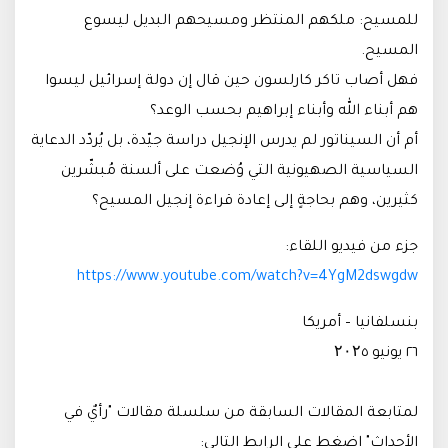
للمسيح: ملكهم المنتظر ومسيحهم البديل ليسوع
المسيح.
فهل أصاب تاكر كارلسون حين قال إن دولة إسرائيل ليسوا
هم أبناء الله وأبناء إبراهيم بحسب الوعد؟
أم أن السيناتور لم يدرس الإنجيل دراسة جيّدة، بل يُردّد الدعاية
السياسية الصهيونية التي وُضعت على ألسنة مُبشّرين
كثيرين، وهم بحاجةٍ إلى إعادة قراءة إنجيل المسيح؟
جزء من فيديو اللقاء:
https://www.youtube.com/watch?v=4YgM2dswgdw
بنسلفانيا – أمريكا
٢٦ يونيو ۲۰۲٥
لمتابعة المقالات السابقة من سلسلة مقالات "رأيٌ في
الأحداث" اضغط على الرابط التالي: