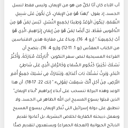
أب الآباء كان أبًا لكلِّ من هو من الإيمان، وليس فقط لنسل
الجسد، إذ يقول: "لِهذَا هُوَ مِنَ الإِيمَانِ، كَيْ يَكُونَ عَلَى سَبِيلِ
النِّعْمَةِ، لِيَكُونَ الْوَعْدُ وَطِيدًا لِجَمِيعِ النَّسْلِ. لَيْسَ لِمَنْ هُوَ مِنَ
النَّامُوسِ فَقَطْ، بَلْ أَيْضًا لِمَنْ هُوَ مِنْ إِيمَانِ إِبْرَاهِيمَ، الَّذِي هُوَ
أَبٌ لِجَمِيعِنَا." (رو 4: 16)، وبناءً على مقارنة هذين الاقتباسين
من الكتاب المقدّس (يو 1: 11-12) و(رو 4: 16)، يتضح أن
القراءة المسيحية لنص سفر التكوين: "أُبَارِكُكَ مُبَارَكَةً، وَأُكَثِّرُ
نَسْلَكَ تَكْثِيرًا كَنُجُومِ السَّمَاءِ وَكَالرَّمْلِ الَّذِي عَلَى شَاطِئِ
الْبَحْرِ، وَيَرِثُ نَسْلُكَ بَابَ أَعْدَائِهِ، وَيَتَبَارَكُ فِي نَسْلِكَ جَمِيعُ أُمَمِ
الأَرْضِ، مِنْ أَجْلِ أَنَّكَ سَمِعْتَ لِقَوْلِي»." (تك 22: 17-18): أن هذا
الوعد وهذه البركة تنسحب على أبناء إبراهيم "أبناء الإيمان"
الذين قبلوا يسوع المسيح ابن الله الظاهر في الجسد، ولا
تنطبق على دولة إسرائيل التي تُنكر الإيمان بيسوع المسيح
وبعمل ذبيحته الكفارية لخلاص البشرية، بل أعادوا تقديم
الذبائح الحيوانية (العجلة الحمراء) ويستعدون لتقديم ضدًّا