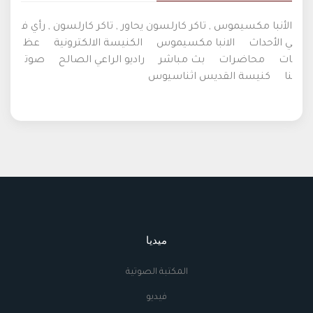
الأنبا مكسيموس , تاكر كارلسون يحاور , تاكر كارلسون , رأي ف
ي الأحداث
الانبا مكسيموس
الكنيسة الالكترونية
عظ
ات
محاضرات
بث مباشر
راديو الراعي الصالح
صوت
نا
كنيسة القديس اثناسيوس
ميديا
المكتبة الصوتية
فيديو