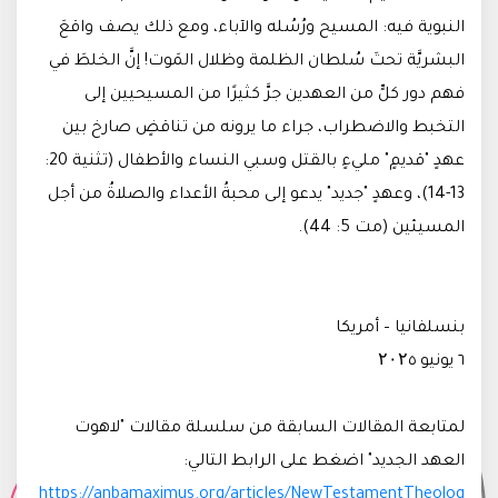
النبوية فيه: المسيح ورُسُله والآباء، ومع ذلك يصف واقعَ
البشريَّة تحتَ سُلطان الظلمة وظلال المَوت! إنَّ الخلطَ في
فهم دور كلٍّ من العهدين جرَّ كثيرًا من المسيحيين إلى
التخبط والاضطراب، جراء ما يرونه من تناقضٍ صارخ بين
عهدٍ "قديمٍ" مليءٍ بالقتل وسبي النساء والأطفال (تثنية 20:
13-14)، وعهدٍ "جديد" يدعو إلى محبةُ الأعداء والصلاةُ من أجل
المسيئين (مت 5: 44).
بنسلفانيا – أمريكا
٦ يونيو ۲۰۲٥
لمتابعة المقالات السابقة من سلسلة مقالات "لاهوت
العهد الجديد" اضغط على الرابط التالي:
https://anbamaximus.org/articles/NewTestamentTheolog