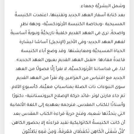
وشمل البشريَّة جمعاء.
بعد كتابة أسفار العهد الجديد وتقنينها، اعتمدت الكنيسةُ
المسيحية –وبخاصة الكنيسة الأرثوذكسيَّة– وجهة نظرٍ
واضحةً، ترى في العهد القديم خلفيةً تاريخيَّةً ونبويةً أساسيةً
لفهم العهد الجديد؛ وفي الأخير (الإنجيل) أساسًا لبشارة
الحياة المسيحيَّة ومعايشتها. وقد وضع آباء الكنيسة
قاعدةً مفادها: «نقبل العهد القديم بعيون العهد الجديد».
لذا، في قداساتنا الأرثوذكسيَّة، لا نقرأ إلَّا فصولًا من العهد
الجديد مع اقتباس من المزامير، ولا نقرأ من العهد القديم
سوى النبوءات ذات الصلة بمناسباتٍ معيَّنة، كأسبوع الآلام.
ثم جاء مارتن لوثر –قائد حركة الإصلاح البروتستانتية– دكتورًا
وأستاذًا للكتاب المقدس، فترجمه بعهديه إلى اللغة الألمانية
التي يتحدَّثها شعبه، وفتح حريةَ قراءة الكتاب المقدس بعد
أن كانت الكنيسةُ الكاثوليكية تقيد قراءتَه إلا بحضور الكاهن:
"لأَنَّ شَفَتَيِ الْكَاهِنِ تَحْفَظَانِ مَعْرِفَةً، وَمِنْ فَمِهِ يَطْلُبُونَ