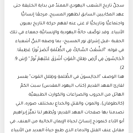
سجلِّ تاريخ الشعب اليهودي الممتدّ من بداية الخليقة حتى
عهد المكابيين السابق لظهور المسيح، مرجعًا إنسانيًّا
واجتماعيًّا وتاريخيًّا لا غنى عنه لفهم حركة التاريخ بعيون
الأنبياء. وقد توصَّف حالةُ اليهودية والإنسانيَّة جمعاء في تلك
الحقبة –قبل إشراق نور المسيح– بما وصفه النبيُّ أشعياء
في قوله: "اَلشَّعْبُ السَّالِكُ فِي الظُّلْمَةِ أَبْصَرَ نُورًا عَظِيمًا.
الْجَالِسُونَ فِي أَرْضِ ظِلاَلِ الْمَوْتِ أَشْرَقَ عَلَيْهِمْ نُورٌ." (إش 9:
2).
هذا الوصف "الجالِسونَ في الظّلمةِ وظِلالِ المَوت" يفسر
لقارئ العهد القديم (كتاب اليهود المقدس) سببَ الكمّ
الهائل من الحروب والصراعات والكوارث الطبيعيَّة
(كالطوفان)، والموتِ والقتلِ والخداعِ بمختلف صوره، التي
تصدمنا بها صفحات العهد القديم؛ ويُظهر لنا تميُّزَ إبراهيم
أبو الآباء كنموذج إنسانيّ لحياة الإيمان الخالية من العنف، في
مقابل عنف القتل والدماء الذي طبع حياةَ العديد من الأنبياء