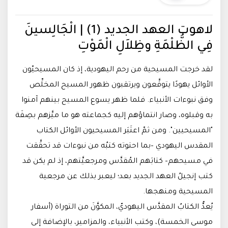
لاهوت العهد الجديد (1) | الْجَالِسينَ
فِي الظُّلْمَةِ وظِلاَلِ الْمَوْتِ
لقد خرجت المسيحية من رحم اليهودية، إذ كان المسيحيّون
الأوائل يهودًا يتوقَّعون ويرتقبون ظهور المسيح المخلِّص
وفق نبوءات الأنبياء. فلما ظهر يسوع المسيح بينهم آمنوا
به وقبلوه، وصار انتماؤهم إليه كجماعته هو ما ميَّزهم بصِفَة
"المسيحيين". ومن ثمّ اعتَبَر المسيحيون الأوائل الكتاب
المقدس اليهودي –بما احتوته كتبُه من نبوءات قد تحقَّقت
في مسيحهم– كتابَهم المُقدَّس ومرجعيَّتهم، إذ لم يكن قد
كتب إنجيلُ العهد الجديد بعد؛ ليعبر بذلك عن مرجعية
المسيحية ومنهجها.
يُعدُّ الكتابُ المقدَّس اليهوديّ، المكوَّنَ من التوراة (أسفار
موسى الخمسة)، وكتب الأنبياء، والمزامير، بالإضافة إلى