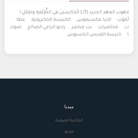
لاهوت العهد الجديد (1) | الْجَالِسينَ فِي الظُّلْمَةِ وظِلاَلِ ا
لْمَوْتِ
الانبا مكسيموس
الكنيسة الالكترونية
عظا
ت
محاضرات
بث مباشر
راديو الراعي الصالح
صوتن
ا
كنيسة القديس اثناسيوس
ميديا
المكتبة الصوتية
فيديو