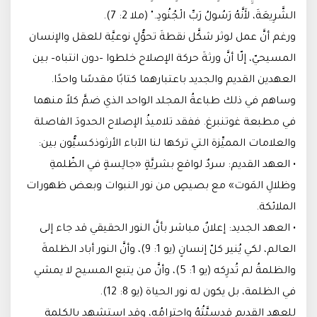
الشَّرِيعَةَ، لأَنَّهُ رَسُولُ رَبِّ الْجُنُودِ." (ملا 2: 7).
ورغم أنَّ عمل لوثر شكَّل نقطةَ تحوُّلٍ نوعيَّة للعقل والإنسان
المسيحيّ، إلّا أنَّ ورثةَ حركة الإصلاح خلطوا –دون انتباه– بين
العهدين القديم والجديد باعتبارهما كتابًا مقدسًا واحدًا.
وساهم في ذلك طباعةُ المجلد الواحد الذي ضمَّ كلاً منهما
في مطبعة غوتنبرغ. ففقد تلاميذُ الإصلاح الحدودَ الفاصلة
والعلامات المميِّزة التي تركها لنا الآباء الأرثوذكسيُّون بين:
• العهد القديم: سردٌ لواقع بشريَّةٍ «جالِسةٍ في الظّلمةِ
وظلالِ المَوت» مع بصيصٍ من نور النبوات وبعض ظهورات
الملائكة.
• العهد الجديد: إعلانٌ مباشر بأنَّ النور الحقيقي قد جاء إلى
العالم، لكي يُنير كلّ إنسانٍ (يو 1: 9)، وأنَّ النور أباد الظلمةَ
والظلمةُ لم تُدرِكه (يو 1: 5)، وأنَّ من يتبع المسيح لا يمشي
في الظلمة، بل يكون له نور الحياة (يو 8: 12).
للعهد القديم قدسيَّتُهُ واحترامُه، وقد استشهد بالكلمة