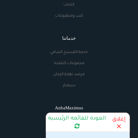
كتابات
كتب ومطبوعات
خدماتنا
خدمة المسيح الشافي
مجموعات التلمذة
مرصد نهاية الزمان
سيمنار
AnbaMaximus
العودة للقائمة الرئيسية
إغلاق
اتصل بنا
الراديو