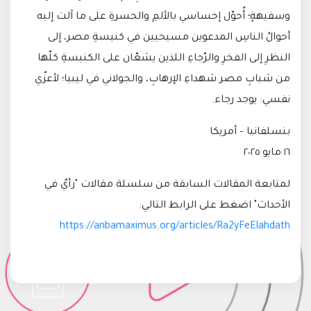
وسفيهةٍ؛ أُحوّل إحساسي بالألمِ والحسرةِ على ما آلت إليه
أحوالُ الناسِ المدعوين مسيحيين في كنيسةِ مصر، إلى
النظرِ إلى الفخرِ والرّجاءِ اللذين يشعّان على الكنيسةِ كلّها
من شبابِ مصر شهداءِ الإرهابِ، والجولاني في ليبيا؛ لأعزّي
نفسي: يوجد رجاء.
بنسلفانيا – أمريكا
١٦ مايو ٢٠٢٥
لمتابعة المقالات السابقة من سلسلة مقالات "رأيٌ في
الأحداث" اضغط على الرابط التالي:
https://anbamaximus.org/articles/Ra2yFeElahdath