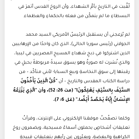
لُقِّبت في التاريخِ بأمِّ الشهداء، وأن الروحَ القدس أثمرَ في
البسطاءِ ما لم يتمكّن من فعله بالحكماءِ والعظماء.
لم يُزعجني أن يستقبل الرئيسُ الأمريكي السيد محمد
الجولاني (رئيس سوريا الحالي)، الذي كان واحدًا من الإرهابيين
الذين اشتركوا في ذبحِ شهداءِ المسيحِ المصريين في ليبيا،
والذي نُشرت له صورةٌ وهو يسوق سيدةً مربوطةً بحبلٍ في
رقبتها إلى سوقِ النخاسةِ وبيعِ السبايا؛ لأنني متأكّد – من
دراسة الكتاب المقدس والتاريخ – أن
"كُلَّ الَّذِينَ يَأْخُذُونَ
السَّيْفَ بِالسَّيْفِ يَهْلِكُونَ!" (مت 26: 52)، وأن "الَّذِي يَزْرَعُهُ
الإِنْسَانُ إِيَّاهُ يَحْصُدُ أَيْضًا." (غل 6: 7).
وكلما تصفّحتُ موقعَنا الإلكتروني على الإنترنت، وقرأتُ
تعليقاتِ أشخاصٍ يحملون أسماءً مسيحية، ويضمرون روحَ
الكراهيةِ والبغضةِ، ويعبّرون عن رأيِهم بتعليقاتٍ قبيحةٍ