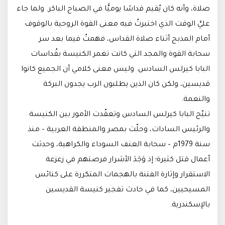
صلاة، وأنه كان يُقيم قداسًا يوميًّا في الصباح الباكر. ولما جاء
عليَّ الوقت الذي اختبرتُ فيه معنى القوة الروحية بالوقوف
أمام المذبح أثناء صلاة القداس، فهمتُ فيما بعد سر
سحابة القوة والمجد التي كانت تغمر الكنيسة بقُداسات
البابا كيرلس السادس. وليس معنى كلامي أن الجميع كانوا
قديسين، ولكن كان الذين يطلبون الرب يجدون البركة
والنعمة.
تنيّح البابا كيرلس السادس وتعقّدت الأمور بين الكنيسة
والرئيس السادات، وحلّت بمصر والمنطقة العربية – منذ
سنة 1979م – سحابة العنف السوداء والكراهية، وحدثت
أعمال قتل كثيرة؛ إذ وَجَدَ الأشرار فرصتهم في زعزعة
الاستقرار وإثارة الفتنة بالهجمات المتكررة على كنائس
المسيحيين، كما في حادث تفجير كنيسة القديسين
بالإسكندرية.