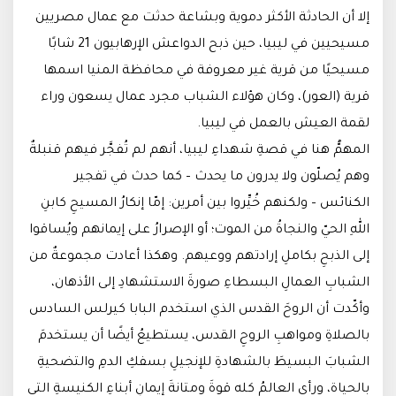
إلا أن الحادثة الأكثر دموية وبشاعة حدثت مع عمال مصريين
مسيحيين في ليبيا، حين ذبح الدواعش الإرهابيون 21 شابًا
مسيحيًا من قرية غير معروفة في محافظة المنيا اسمها
قرية (العور)، وكان هؤلاء الشباب مجرد عمال يسعون وراء
لقمة العيش بالعمل في ليبيا.
المهمُّ هنا في قصةِ شهداءِ ليبيا، أنهم لم تُفجَّر فيهم قنبلةٌ
وهم يُصلّون ولا يدرون ما يحدث – كما حدث في تفجير
الكنائس – ولكنهم خُيِّروا بين أمرين: إمّا إنكارُ المسيحِ كابنِ
اللهِ الحيّ والنجاةُ من الموت؛ أو الإصرارُ على إيمانهم ويُساقوا
إلى الذبحِ بكاملِ إرادتهم ووعيهم. وهكذا أعادت مجموعةٌ من
الشبابِ العمالِ البسطاءِ صورةَ الاستشهادِ إلى الأذهان،
وأكّدت أن الروحَ القدس الذي استخدم البابا كيرلس السادس
بالصلاةِ ومواهبِ الروحِ القدس، يستطيعُ أيضًا أن يستخدمَ
الشبابَ البسيطَ بالشهادةِ للإنجيلِ بسفكِ الدمِ والتضحيةِ
بالحياة، ورأى العالمُ كله قوةَ ومتانةَ إيمانِ أبناءِ الكنيسةِ التي