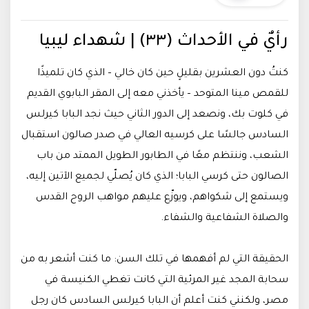
رأيٌ في الأحداث (٣٣) | شهداء ليبيا
كنتُ دون العشرين بقليلٍ حين كان خالي – الذي كان تلميذًا
للقمص مينا المتوحد – يأخذني معه إلى المقر البابوي القديم
في كلوت بك، ونصعد إلى الدور الثاني حيث نجد البابا كيرلس
السادس جالسًا على كرسيه العالي في صدر صالون استقبال
الشعب، وننتظم معًا في الطابور الطويل الممتد من باب
الصالون حتى كرسي البابا؛ الذي كان يُصلّي لجميع الآتين إليه،
ويستمع إلى شكواهم، ويوزّع عليهم مواهب الروح القدس
والصلاة الشفاعية والشفاء.
الحقيقة التي لم أفهمها في تلك السن: ما كنت أشعر به من
سحابة المجد غير المرئية التي كانت تغطي الكنيسة في
مصر، ولكنني كنت أعلم أن البابا كيرلس السادس كان رجل