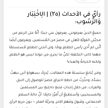
رأيٌ في الأحداث (۲٥) | الِاخْتِبَار
وَالرُّسُوب:
جميعُ الذينَ يعرفونني، يعرفونَ عني جيدًا: أنَّهُ على الرغمِ من
محبَّتي القويَّةِ لأهلي في مصرَ من المُسلمين، ويعرفون أيضًا
أنَّني لم أُحنِ رأسي للظلمِ يومًا، ولن أنحنيَ للظلمِ مُستسلمًا
مهما كانتِ التكلفة؛ لكنَّ ما يَجرى من حولنا ليس هو الظلم،
ولكنه الخيانةُ والغباء!
ومَن يُتابعْ سلسلةَ هذه المقالات، يُدرِكْ بسهولةٍ أنني نبهتُ
بشدَّة، وحذَّرتُ من خطةِ اختراقِ مصرَ للوصولِ إلى النيلِ
والفرات، من خلالِ إحداثِ فتنةٍ داخليةٍ بين المسلمينَ
والمسيحيين؛ وأستطيعُ أن أُقرِّرَ جازمًا: أنَّ حالةَ السلامِ
الاجتماعي، وقَبولَ وفَهمَ الآخر، وحريَّةَ الفكر — دونَ حريةِ الرأي