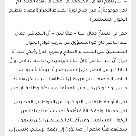
— التي نَنعَم بها في مجتمعنا في مصرَ في هذهِ الفترة، لم
تكنْ موجودةً إلَّا قبل قيامِ ثورةِ الضباطِ الأحرار (أعضاء تنظيم
الإخوانِ المسلمين).
حكى لي الشيخُ جمال البنا — فمًا لأذن — أنَّ البكباشي جمال
عبد الناصر كان هو المسؤولَ عن تدريبِ كوادرِ الإخوان
المسلمينَ على استخدامِ السلاحِ وضربِ النار! وأحكي لكم أنا
مرارًا أنَّ عبد الناصر أهانَ البابا كيرلس في مكتبه الخاص، وأنَّ
البابا كيرلس انتصرَ على إهانته، وصارَ أبًا روحيًّا لأسرةِ عبد
الناصر الخاصة؛ ليس من خلالِ المُظاهرات، ولم يكنْ هنالك
فيس بوك! ولكن من خلالِ المحبَّةِ المسيحيَّةِ وطاعةِ الإنجيل.
نحن لا نُواجهُ ظلمًا من الدولة، ولا من المواطنين المصريين؛
نحن جميعًا نواجهُ خيانةً مُنظَّمةً لحسابِ أعداءِ بلدِنا من
الإخوانِ المسلمين، ومن أغبياءِ المسلمينَ الذين يسعونَ
سعيَهم ظنًّا منهم أنَّ هذا يُؤولُ إلى رفعةِ الإسلام، وليس إلى