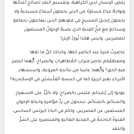
رفضِ الإنسانِ لدينِ الكراهية، وتقسيمِ البلادِ لصالحِ أعدائها.
ونواجهُ غباءً مساويًا من الذين يحملونَ أسماءً مسيحيةً ولا
يحملونَ إنجيلَ المسيحِ في قلوبهم؛ الذين يتفاعلونَ بحماقةٍ
وسذاجةٍ مع فخِّ الفتنةِ الذي نصبهُ الإخوانُ المسلمونَ
للمصريين. وليس هكذا تُوردُ الإبل!
عاصرتُ فترةَ عبد الناصر كلها، وكذلك كلَّ ما تلاها.
ومعظمُكم عاصرَ فتراتِ المُظاهراتِ والصراخ: أيُّهما انتصرَ
فيهِ الحق؟ وأيُّهما عانينا من نتائجهِ المروعة، واستشهادِ
الأبرياءِ بغيرِ جَريرَةٍ كما في كنيسةِ الْقِدِّيسَيْنِ في الإسكندرية؟
عودوا إلى رُشدكم؛ فليس بالصراخِ، ولا بالرَّدِّ على الاستفزازِ
والشتائمِ بالشتائم، تنجحونَ في ردِّ مؤامرةِ وخيانةِ الإخوانِ
المسلمين عن المصريين. ولكم في البابا كيرلس السادس،
القدوةُ الناجحةُ في المحبةِ الغالبةِ والمنتصرةِ على الشرِّ
والحقد.