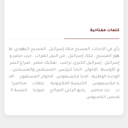
كلمات مفتاحية
رأي في الاحداث, المسيح ملك إسرائيل , المسيح اليهودي, ظ
هور المسيح , ملك إسرائيل , من النيل للفرات , حرب مصر و
إسرائيل , إسرائيل الكبرى, ترامب , تفكيك مصر , صراع الشر
ق الأوسط , الاخوان , البابا كيرلس , المسلمين والمسيحين ,
الوحدة الوطنية , الانبا مكسيموس , الاخوان المسلمون
الان
با مكسيموس
الكنيسة الالكترونية
عظات
محاضرا
ت
بث مباشر
راديو الراعي الصالح
صوتنا
كنيسة ال
قديس اثناسيوس