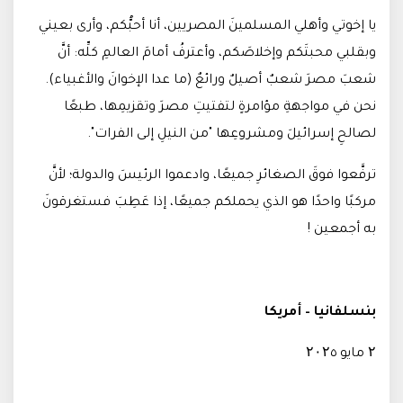
يا إخوتي وأهلي المسلمينَ المصريين، أنا أحبُّكم، وأرى بعيني
وبقلبي محبتَكم وإخلاصَكم، وأعترفُ أمامَ العالمِ كلِّه: أنَّ
شعبَ مصرَ شعبٌ أصيلٌ ورائعٌ (ما عدا الإخوانَ والأغبياء).
نحن في مواجهةِ مؤامرةٍ لتفتيتِ مصرَ وتقزيمِها، طبعًا
لصالحِ إسرائيلَ ومشروعِها "من النيلِ إلى الفرات".
ترفَّعوا فوقَ الصغائرِ جميعًا، وادعموا الرئيسَ والدولة؛ لأنَّ
مركبًا واحدًا هو الذي يحملكم جميعًا، إذا عَطِبَ فستغرقونَ
به أجمعين !
بنسلفانيا – أمريكا
۲ مايو ۲۰۲٥