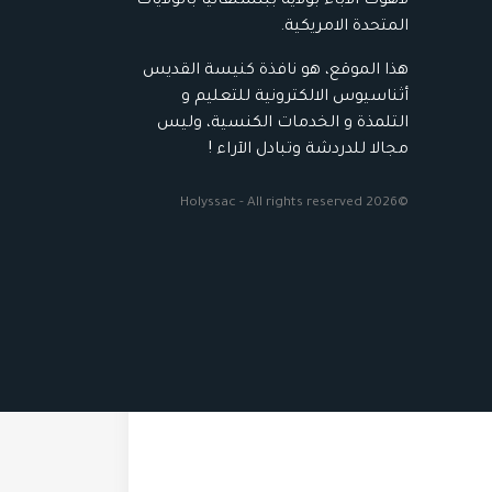
لاهوت الاباء بولاية ببنسلفانيا بالولايات
المتحدة الامريكية.
هذا الموقع، هو نافذة كنيسة القديس
أثناسيوس الالكترونية للتعليم و
التلمذة و الخدمات الكنسية، وليس
مجالا للدردشة وتبادل الآراء !
©2026 Holyssac - All rights reserved