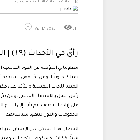
المقالات - مقالات الانبا مكسيموس -
Apr 17, 2025
31
رأيٌ في الأحداث (۱۹) | الشَّرّ وَالصِّرَاع !
معلوماتي المؤكدة عن القوة العالمية الخ
تمتلك جيوشًا، ومن ثمَّ، فهي تستخدم
الميديا للحرب النفسية والتأثير على فك
رأس المال والاقتصاد العالمي، ومن ثمَّ
على إرادة الشعوب. ثم نأتي إلى الذراع 
الحكومات والدول لتنفيذ سياساتهم.
الحصار بهذا الشكل على الإنسان يبدوا ب
شيئًا مُغايرًا. فسقوط الاتحاد السوفيت