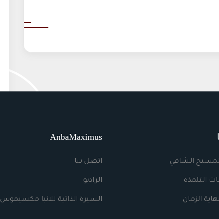
AnbaMaximus
لمسيح الشافي
اتصل بنا
ت التلمذة
الراديو
اية الزمان
السيرة الذاتية للانبا مكسيموس 