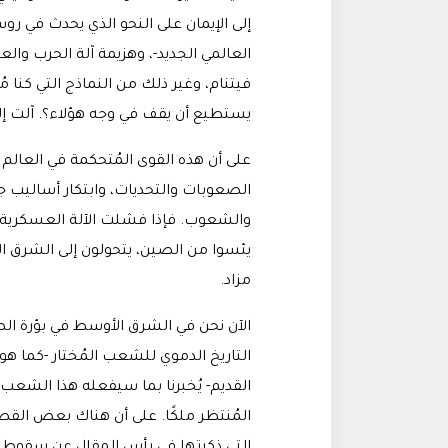
إلى الإيمان على النحو الذي يحدث في رو
العالمي الجديد-، وهزيمة آلة الحرب والعس
فيتنام، وغير ذلك من النماذج التي كنا 
يستطيع أن يقف في وجه هؤلاء؟. آلت إلى
على أن هذه القوى المُتحكمة في العالم
الصعوبات والتحديات، وابتكار أساليب ج
والشعوب. فإذا فشلت الآلة العسكرية، ي
يئسوا من الصين، يتحولون إلى الشرق الأ
مزاد.
الآن نحن في الشرق الأوسط في بؤرة ال
التاريخ الدموي للشعب المُختار -كما هو
القديم- يُخبرنا بما سيفعله هذا الشعب 
المُنتظر ملكًا. على أن هناك بعض القص