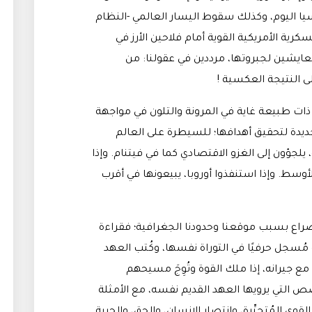
سيا اليوم، وكذلك سقوط اليسار العالمي -النظام
كرية الأمريكية القوية أمام فلاحين الأرز في
مُعايشين لجبروتها، مرددين في عقولنا: من
 النتيجة العكسية !
 ذات طبيعة غاية في المرونة والتلون في مواجهة
ديدة لتحقيق أهدافها؛ للسيطرة على العالم
لجؤون إلى الغزو الاقتصادي كما في فيتنام. وإذا
وسط. وإذا استنفذوا أوروبا، يبيعونها في أقرب
صراع بسبب موقعنا وحدودنا الجغرافية؛ فقراءة
 مُسجل حرفيًا في التوراة نفسها، وكُتب العهد
مع جيرانه، إذا ملك القوة وتُوِجَ مسيحهم
ص التي يرويها العهد القديم نفسه، مع الأمثلة