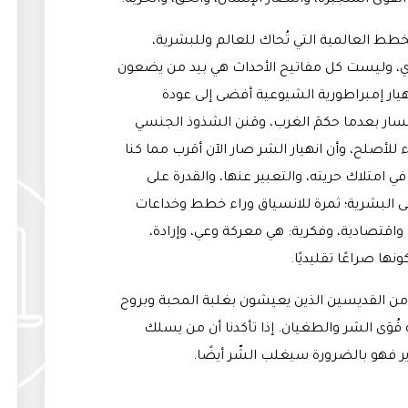
ى المُتجبِّرة، وانتصار الإنسان، والحق، والحرية.
الخطط العالمية التي تُحاك للعالم وللبشرية،
دي، وليست كل مفاتيح الأحداث هي بيد من يضعون
ار إمبراطورية الشيوعية أفضى إلى عودة
 اليسار بعدما حكمَ الغرب، وقنن الشذوذ الجنسي
اء للأصلح، وأن انهيار الشر صار الآن أقرب مما كنا
ي امتلاك حريته، والتعبير عنها، والقدرة على
لى البشرية؛ ثمرة للانسياق وراء خطط وخداعات
، واقتصادية، وفكرية: هي معركة وعي، وإرادة،
نها صراعًا تقليديًا.
 من القديسين الذين يعيشون بغلبة المحبة وبروح
قُوَى الشر والطغيان. إذا تأكدنا أن من يسلك
 فهو بالضرورة سيغلب الشّر أيضًا.