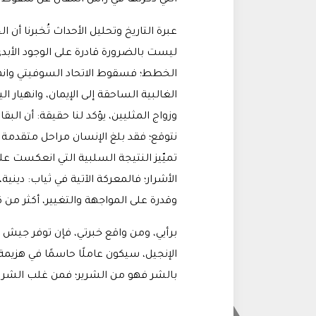
التي ذكرتها في رأس المقال عن سقوط القو
عبرة التاريخ وتحليل الأحداث تُخبرنا أن 
ليست بالضرورة قادرة على الوجود الأب
الخطط؛ فسقوط الاتحاد السوفيتي وانهي
الغالبية الساحقة إلى الإيمان، وانهيار
وزواج المثليين، يؤكد لنا حقيقة: أن البق
نتوقع؛ فقد بلغ الإنسان مراحل متقدمة ف
تميّيز النتيجة السلبية التي انعكست ع
الأشرار؛ فالمعركة الآتية في ثياب: دينية
وقدرة على المواجهة والتغيير، أكثر من كو
برأيي، ومن واقع خبرتي، فإن توفر جيش
الإنجيل، سيكون عاملًا حاسمًا في هزيمة 
بالشر فهو من الشرير؛ فمن غلب الشرير