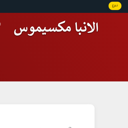
تبرع
ا