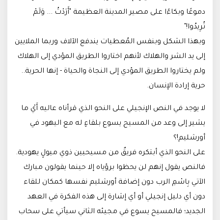
دموعًا وبكاءًا على مصير المدينة العظيمة "أَرَدْتُ ... وَلَمْ
تُرِيدُوا!"
وبهذا الشكل وبنفس المُعطيات يندفع الآلاف وربما الملايين
إلى يد الشر والهلاك لأنهم اختاروا الطريق المؤدي إلى الهلاك
ولم يختاروا الطريق المؤدي إلى النجاة والحياة - إنها الحرية..
حرية إرادة الإنسان.
لا يوجد في النص الإنجيلي على النحو الذي قرأناه عاليه أَيْ ما
يشير إلى وعد من المسيح يسوع بلقاءٍ له مع اليهود في
أورشليم!؟
على النحو الذي أبتكره فريقٌ من مسيحيين ذوي ميولٍ يهودية.
فالنص يقول إنهم لن يحظوا برؤياه إلا حينما يقولون مبارك
الآتي بِاسْمِ الرب دون إضافة أورشليم نفسها كمكان للقاء
دون أي دليل إنجيلي أو أي إشارة إلى هذه الفكرة في العهد
الجديد؛ فالمسيح يسوع في مجيئه الثاني سيأتي على سحاب