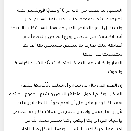
المسيح لم يطلب من الآب خرابًا أو عقابًا لأورشليم؛ لكنه
يُخبرها ويُنبِّئها بدموعه بما سيحدث لها: أنها لم تقبل
وتستقبل النور والخلاص الذين حملهما إليها؛ فكانت النتيجة
أنها انكشفت من سلطان ودرع الخلاص والنجاة أمام
أعدائها؛ لذلك صارت بلا مخلص فسيحدق بها أعدائها
ويهدمونها على بنيها.
الدمار والخراب هما الثمرة الحتمية لتسيُّد الشر والكراهية
والموت.
إن القدير الذي جال في شوارع أورشليم وتُخُومها يشفي
المرضى ويقيم الموتى ويُطهّر البرّص ويشبع الجموع الجائعة
يقف باكيًا وغير قادرًا على أن يُقدم طوقًا للنجاة لأورشليم!
لأن إرادة الإنسان واختيار البشر كان معاكسًا لإرادة الخلاص
والنجاة التي آتى بها إليهم، وهنا تنتصر محبة الله في
احترامها لحرية اختيار الإنسان، وبهذا الشكل صار للقادر