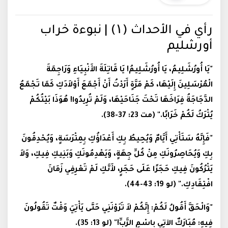
رأي في الأحداث (۱) | نبوءة خراب
أورشليم
"يَا أُورُشَلِيمُ، يَا أُورُشَلِيمُ! يَا قَاتِلَةَ الأَنْبِيَاءِ وَرَاجِمَةَ
الْمُرْسَلِينَ إِلَيْهَا، كَمْ مَرَّةٍ أَرَدْتُ أَنْ أَجْمَعَ أَوْلاَدَكِ كَمَا تَجْمَعُ
الدَّجَاجَةُ فِرَاخَهَا تَحْتَ جَنَاحَيْهَا، وَلَمْ تُرِيدُوا! هُوَذَا بَيْتُكُمْ
يُتْرَكُ لَكُمْ خَرَابًا." (مت 23: 37-38).
"فَإِنَّهُ سَتَأْتِي أَيَّامٌ وَيُحِيطُ بِكِ أَعْدَاؤُكِ بِمِتْرَسَةٍ، وَيُحْدِقُونَ
بِكِ وَيُحَاصِرُونَكِ مِنْ كُلِّ جِهَةٍ، وَيَهْدِمُونَكِ وَبَنِيكِ فِيكِ، وَلاَ
يَتْرُكُونَ فِيكِ حَجَرًا عَلَى حَجَرٍ، لأَنَّكِ لَمْ تَعْرِفِي زَمَانَ
افْتِقَادِكِ." (لو 19: 43-44).
"وَالْحَقَّ أَقُولُ لَكُمْ: إِنَّكُمْ لاَ تَرَوْنَنِي حَتَّى يَأْتِيَ وَقْتٌ تَقُولُونَ
فِيهِ: مُبَارَكٌ الآتِي بِاسْمِ الرَّبِّ!" (لو 13: 35).