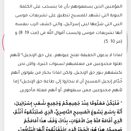
المؤمنين الذين يسمعونهم بأن ما ينسحب على الكلمة
النبوية التي تشهد للمسيح تنطبق على تشريعات موسى
النبي التي شرّعها لبنى إسرائيل، والتي كشف الرب بنفسه
أنها تشريعات موسى وليست أقوال الله في (مت 19: 8) و
(مر 10: 5).
لماذا لا يدعون الحقيقة تفتح عيونهم، على حق الإنجيل؟ لأنهم
ظلوا مخدوعين من معلميهم لسنوات كثيرة، والآن نحن
نكشفهم بنور حق الإنجيل، ولكن لماذا يختار من يقولون أنهم
خُدّام إنجيل المسيح أن لا ينحازوا إلى طاعة حق الإنجيل؟ إما
لأنهم مخدوعين ممن سبقوهم، أو أنهم فعلة مأجورين.
"
فَلْيَكُنْ مَعْلُومًا عِنْدَ جَمِيعِكُمْ وَجَمِيعِ شَعْبِ إِسْرَائِيلَ،
أَنَّهُ بِاسْمِ يَسُوعَ الْمَسِيحِ النَّاصِرِيِّ، الَّذِي صَلَبْتُمُوهُ أَنْتُمُ،
الَّذِي أَقَامَهُ اللهُ مِنَ الأَمْوَاتِ، بِذَاكَ وَقَفَ هذَا أَمَامَكُمْ
صَحِيحًا. هذَا هُوَ: الْحَجَرُ الَّذِي احْتَقَرْتُمُوهُ أَيُّهَا الْبَنَّاؤُونَ،