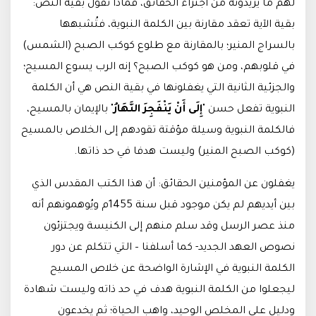
لهم ما يريدونه من اجتزاء الحقائق، فماذا تقول بقية النص:
بقية الآية تعقد مقارنة بين الكلمة النبوية، فتُشبهها
بالسراج المنير؛ بالمقارنة مع طلوع كوكب الصبح (الشمس)
في قلوبهم، ومن هو كوكب الصبح؟ إنه الرب يسوع المسيح؛
والجزئية الثانية التي يغفلونها في بقية النص هي أن الكلمة
النبوية تفعل حسن "
إِلَى أَنْ يَنْفَجِرَ النَّهَارُ
" بالإيمان بالمسيح،
فالكلمة النبوية وسيلة مؤقتة تقودهم إلى الخلاص بالمسيح
(كوكب الصبح المنير) وليست هدفا في حد ذاتها.
يغفلون عن المؤمنين الحقائق: أن هذا الكتب المقدس الذي
بين أيديهم لم يكن موجود قبل سنة 1455م ويُوهمونهم أنه
منذ عصر الرسل وقد سلم منهم إلى الكنيسة ويجتزئون
نصوص العهد الجديد- كما أسلفنا – التي تتكلم عن دور
الكلمة النبوية في الإشارة الواضحة عن خلاص المسيح
ليجعلوا من الكلمة النبوية هدف في حد ذاته وليست شهادة
ودليل على المخلص الوحيد، واهب الحياة؛ ثم يخدعون