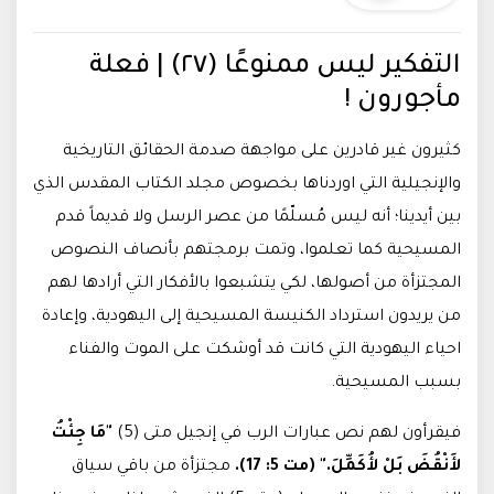
التفكير ليس ممنوعًا (٢٧) | فعلة
مأجورون !
كثيرون غير قادرين على مواجهة صدمة الحقائق التاريخية
والإنجيلية التي اوردناها بخصوص مجلد الكتاب المقدس الذي
بين أيدينا؛ أنه ليس مُسلّمًا من عصر الرسل ولا قديماً قدم
المسيحية كما تعلموا، وتمت برمجتهم بأنصاف النصوص
المجتزأة من أصولها، لكي يتشبعوا بالأفكار التي أرادها لهم
من يريدون استرداد الكنيسة المسيحية إلى اليهودية، وإعادة
احياء اليهودية التي كانت قد أوشكت على الموت والفناء
بسبب المسيحية.
فيقرأون لهم نص عبارات الرب في إنجيل متى (5)
"
مَا جِئْتُ
لأَنْقُضَ بَلْ لأُكَمِّلَ." (مت 5: 17).
مجتزأة من باقي سياق