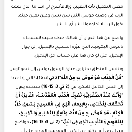
معنى التكميل بأنه التغيير، وإلا فأشرح لي انت ما الذي تممه
الرب في وصية موسى النبي سن بسن وعين بعين حينما
يقول الرب لا تقاوموا الشر أي بالشر.
واضح من هذا الحوار، أن هنالك خطة مبيته لاستدعاء
ناموس اليهودية، الذي غيّره المسيح بالإنجيل، إلى جوار
الإنجيل، حتى لو كان هذا على حساب حق الإنجيل.
وبنفس المنطق يجتزئون عبارة الرسول بولس إلى تيموثاوس
"كُلُّ الْكِتَابِ هُوَ مُوحًى بِهِ مِنَ اللهِ"(2 تي 3: 16).
؛
التي إذا عدنا
إلى النص الكامل للفكرة في
(2 تي 3: 15-16)
سنجده يقول
"وَأَنَّكَ مُنْذُ الطُّفُولِيَّةِ تَعْرِفُ الْكُتُبَ الْمُقَدَّسَةَ، الْقَادِرَةَ أَنْ
تُحَكِّمَكَ لِلْخَلاَصِ، بِالإيمان الَّذِي فِي الْمَسِيحِ يَسُوعَ.
كُلُّ
الْكِتَابِ هُوَ مُوحًى بِهِ مِنَ اللهِ، وَنَافِعٌ لِلتَّعْلِيمِ وَالتَّوْبِيخِ،
لِلتَّقْوِيمِ وَالتَّأْدِيبِ الَّذِي فِي الْبِرِّ،" (2 تي 3: 15-16)،
فواضح
من النص أنه يتكلم عن الكتب المقدسة القادرة على أن