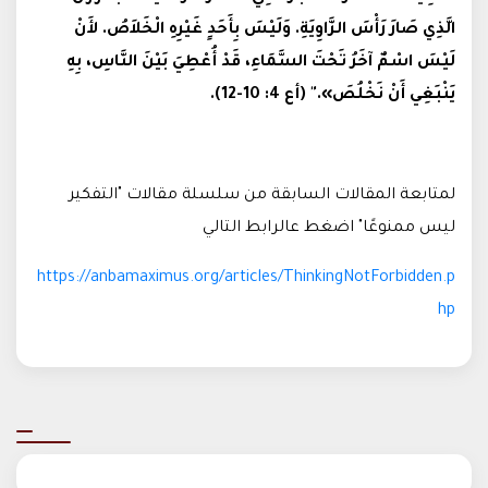
الَّذِي صَارَ رَأْسَ الزَّاوِيَةِ. وَلَيْسَ بِأَحَدٍ غَيْرِهِ الْخَلاَصُ. لأَنْ
لَيْسَ اسْمٌ آخَرُ تَحْتَ السَّمَاءِ، قَدْ أُعْطِيَ بَيْنَ النَّاسِ، بِهِ
يَنْبَغِي أَنْ نَخْلُصَ»." (أع 4: 10-12)
.
لمتابعة المقالات السابقة من سلسلة مقالات "التفكير
ليس ممنوعًا" اضغط عالرابط التالي
https://anbamaximus.org/articles/ThinkingNotForbidden.p
hp