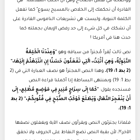
وواضحة في نفس الاصحاح وهي أن الكتب المقدسة: "هي
القادرة أن تحكمك إلى الخلاص بالمسيح يسوع" كما تفعل
الكلمة النبوية، وليست هي تشريعات الناموس القادرة على
أن تشكك في كل شيء إلى حد رفض الإيمان بجملته كما
حدث هنا في أمريكا !
نص ثالث يُقرأ مُجتزأ من سياقه وهو
"وَعِنْدَنَا الْكَلِمَةُ
النَّبَوِيَّةُ، وَهِيَ أَثْبَتُ، الَّتِي تَفْعَلُونَ حَسَنًا إِنِ انْتَبَهْتُمْ إِلَيْهَا،"
(2 بط 1: 19).
وهذا النص المجتزأ هو نصف العبارة التي في (2
بط 1: 19) وبمنتهى البساطة إذا أكملنا قراءة النص
فسنجده يقول:
"
كَمَا إِلَى سِرَاجٍ مُنِيرٍ فِي مَوْضِعٍ مُظْلِمٍ، إِلَى
أَنْ يَنْفَجِرَ النَّهَارُ، وَيَطْلَعَ كَوْكَبُ الصُّبْحِ فِي قُلُوبِكُمْ،" (2 بط
1: 19).
فلماذا يجتزئون النص ويقرأون نصف الآية ويغفلون نصفها
الآخر؟!، لأن بقية النص تضع النقاط على الحروف ولا تحقق