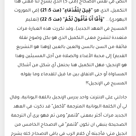
النص في نفس الاصحاح (متى 5) الذي يشرح لنا معنى هذا
التكميل، الذي هو
"قِيلَ لِلْقُدَمَاءِ" (مت 5: 21)
(في الموروث
اليهودي)...
"وَأَمَّا أَنَا فَأَقُولُ لَكُمْ" (مت 5: 22)
(تعليم
المسيح في العهد الجديد)، وقد تكررت هذه العبارة مرات
متعددة لتشرح معنى التكميل الذي هو بكل وضوح نقلة
فائقة من السن بالسن والعين بالعين (وهذا هو التشريع
القديم) إلى محبة الأعداء والصلاة من أجل المسيئين وهذا
هو الإنجيل؛ فهل التكميل هنا يحتمل أي شكل من أشكال
المساواة أو حتى الاتفاق بين ما قيل للقدماء وما يقوله
المسيح في الإنجيل؟!
جادلني على الانترنت واحد يدرس الإنجيل باللغة اليونانية، وقال
لي أن الكلمة اليونانية المترجمة "لأكمل" قد ذكرت في العهد
الجديد مرات أكثر بمعنى "لأتمم" ومن ثم فهو يرى أن الترجمة
الصحيحة ينبغي ان تكون "لأتمم" في الاصحاح الخامس من
انجيل متى؛ فأجبته أن كلام الرب في باقي الاصحاح كله يشرح