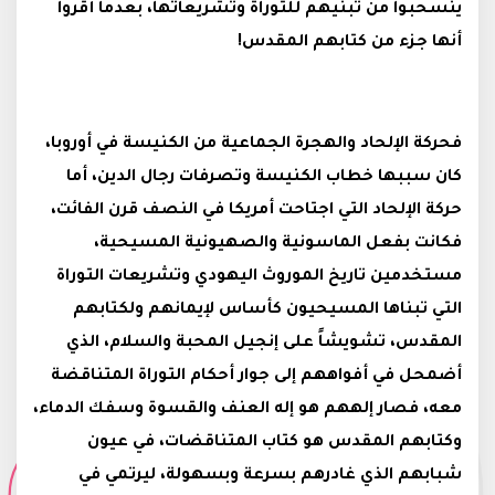
ينسحبوا من تبنيهم للتوراة وتشريعاتها، بعدما أقروا
أنها جزء من كتابهم المقدس!
فحركة الإلحاد والهجرة الجماعية من الكنيسة في أوروبا،
كان سببها خطاب الكنيسة وتصرفات رجال الدين، أما
حركة الإلحاد التي اجتاحت أمريكا في النصف قرن الفائت،
فكانت بفعل الماسونية والصهيونية المسيحية،
مستخدمين تاريخ الموروث اليهودي وتشريعات التوراة
التي تبناها المسيحيون كأساس لإيمانهم ولكتابهم
المقدس، تشويشاً على إنجيل المحبة والسلام، الذي
أضمحل في أفواههم إلى جوار أحكام التوراة المتناقضة
معه، فصار إلههم هو إله العنف والقسوة وسفك الدماء،
وكتابهم المقدس هو كتاب المتناقضات، في عيون
شبابهم الذي غادرهم بسرعة وبسهولة، ليرتمي في