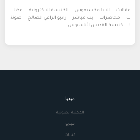
مقالات
الانبا مكسيموس
الكنيسة الالكترونية
عظا
ت
محاضرات
بث مباشر
راديو الراعي الصالح
صوتن
ا
كنيسة القديس اثناسيوس
ميديا
المكتبة الصوتية
فيديو
كتابات