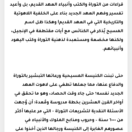
قراءات من التوراة والكتب وأنبياء العهد القديم، بل وأعيد
تفسير وفهم العهد الجديد بناء على الخلفية اللاهوتية
والتاريخية التي في العهد القديم! وهكذا ظل اسم
المسيح يُذكر في الكنائس مع أيات مقتطفة في الإنجيل،
ولكنها مخضعة ومستعبدة لذهنية التوراة وكتب اليهود
وأنبيائهم.
حتى تبنت الكنيسة المسيحية ورعاتها التبشير بالتوراة
والدفاع عنها، مما جعلها تطغي على لاهوت العهد
الجديد نفسه؛ حتى جاء وقت الحصاد، وهو ما تحقق في
أواخر القرن العشرين بخطة مدروسة ومُعدة: أن وُجهت
الأسئلة النقدية لتشريعات التوراة - التي مر عليها أكثر
من
٦٠٠٠
سنة – وحروب ومذابح الملوك والأنبياء في
عصورهم الغابرة إلى الكنيسة ورجالها الذين أخذوا على