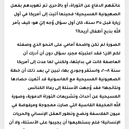
عاتقهم الدفاع عن التوراة، أو بالأحرى تم تهويدهم بفعل
الصهيونية المسيحية؛ فحينما أتيت إلى أمريكا في أول
زيارة قبل
٣٥
سنة، كان أول سؤال وُجه إليّ هو: كيف يأمر
الله بذبح أطفال أريحا!؟
الصورة لم تكن واضحة أمامي على النحو الذي وصفته
لكم الآن؛ فقد اعتبرته مجرد سؤال دون أن أدرك أن
العاصفة كانت في بدايتها، ولكنني لما عدت إلى أمريكا
سنة ٢٠٠٨، واستقر وجودي بها، تبين لي
بعد ذلك أن خطة
الصهيونية المسيحية مع الماسونية قد أثمرت حصادها
ونتائجها؛ فقد وُجهت الأسئلة إلى رعاة الكنائس
المسيحية عن أحداث وتشريعات التوراة الدموية، وصورة
الله المخيفة القاسية التي صارت ممجوجة ومرفوضة في
عيون الفلاسفة ونضج وتطور العقل الإنساني والحريات
الإنسانية؛ فلم يستطيعوا أن يجيبوا على الأسئلة، ولا أن