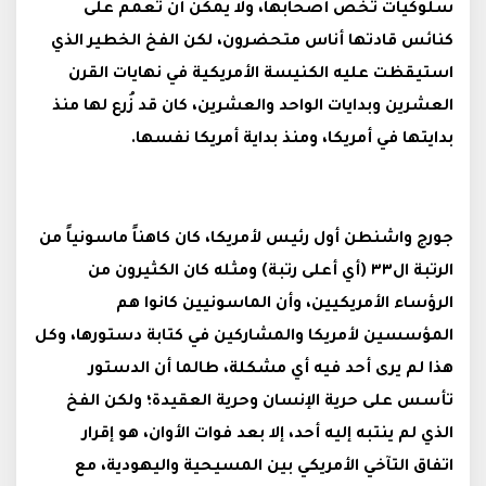
سلوكيات تخص أصحابها، ولا يمكن أن تُعمم على
كنائس قادتها أناس متحضرون، لكن الفخ الخطير الذي
استيقظت عليه الكنيسة الأمريكية في نهايات القرن
العشرين وبدايات الواحد والعشرين، كان قد زُرع لها منذ
بدايتها في أمريكا، ومنذ بداية أمريكا نفسها.
جورج واشنطن أول رئيس لأمريكا، كان كاهناً ماسونياً من
الرتبة ال
٣٣
(أي أعلى رتبة) ومثله كان الكثيرون من
الرؤساء الأمريكيين، وأن الماسونيين كانوا هم
المؤسسين لأمريكا والمشاركين في كتابة دستورها، وكل
هذا لم يرى أحد فيه أي مشكلة، طالما أن الدستور
تأسس على حرية الإنسان وحرية العقيدة؛ ولكن الفخ
الذي لم ينتبه إليه أحد، إلا بعد فوات الأوان، هو إقرار
اتفاق التآخي الأمريكي بين المسيحية واليهودية، مع