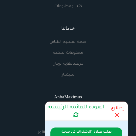
كتب ومطبوعات
خدماتنا
خدمة المسيح الشافي
مجموعات التلمذة
مرصد نهاية الزمان
سيمنار
AnbaMaximus
العودة للقائمة الرئيسية
إغلاق
اتصل بنا
الراديو
طلب صلاة (الاشتراك فى خدمة
السيرة الذاتية للانبا مكسيموس الأول