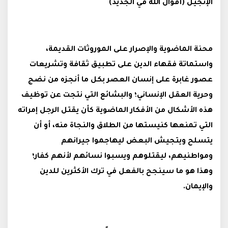
الإنجيل (أقوال الله في الجديد)
محنة الماضوية والإصرار على الموروثات القديمة،
واستماتة فقهاء الدين على تطبيق ثقافة وتشريعات
عصور غابرة على إنسان العصر بكل ما أنجزه من نضج
وحرية العقل الإنساني؛ والبشائع التي نتجت عن توظيف
هذه الأشكال من الأفكار الماضوية كأن يقتل الرجل إمراته
التي تمنعها كنيستها من الطلاق والنجاة منه، أو أن
يتسلح ويتجيش البعض ليهاجموا جيرانهم
ومواطنيهم، ليقتلوهم ويسبوا نسائهم لأنهم كفار؛
وهذا هو ما سينجح بالفعل في ترك الأكثرين للدين
والإيمان.