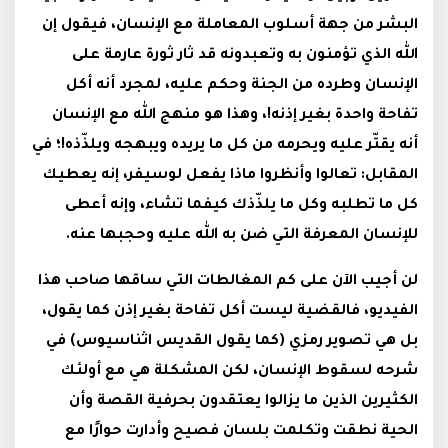
البشر من جهة أسلوب المعاملة مع الإنسان، فيقول إن
الله الذي تؤمنون به وتعبدونه قد ثار ثورة عارمة على
الإنسان وطرده من الجنة وحكم عليه، لمجرد أنه أكل
تفاحة واحدة بغير إذنه!، وهذا هو منهج الله مع الإنسان
أنه يقتّر عليه ويحرمه من كل ما يريده ويبهجه ويلذّذه!؛ في
المقابل: تعالوا وأنظروا ماذا يفعل لوسيفر، إنه يعطيك
كل ما تطلبه وكل ما يلذّذك كيفما تشاء، وإنه أعطى
للإنسان المعرفة التي ضن به الله عليه وحجبها عنه.
لن أجيب الآن على كم المغالطات التي ساقها صاحب هذا
الفيديو، فالقضية ليست أكل تفاحة بغير إذن كما يقول،
بل هي تصوير رمزي (كما يقول القديس اثناسيوس) في
شرحه لسقوط الإنسان، لكن المشكلة هي مع أولئك
الكثيرين الذين ما يزالوا يعتقدون بحرفية القصة وأن
الحية نطقت وتكلمت بلسان فصيح وأدارت حوارًا مع