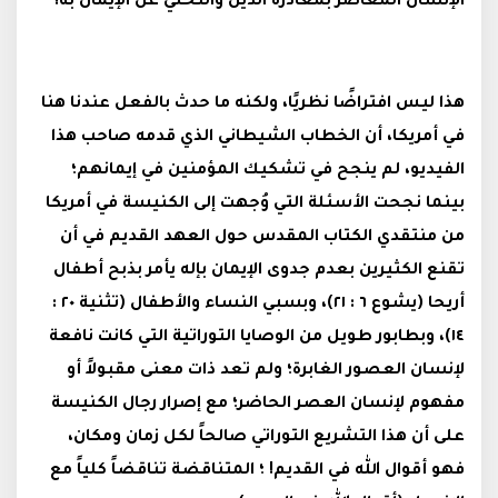
الإنسان المعاصر بمغادرة الدين والتخلي عن الإيمان به!
هذا ليس افتراضًا نظريًا، ولكنه ما حدث بالفعل عندنا هنا
في أمريكا، أن الخطاب الشيطاني الذي قدمه صاحب هذا
الفيديو، لم ينجح في تشكيك المؤمنين في إيمانهم؛
بينما نجحت الأسئلة التي وُجهت إلى الكنيسة في أمريكا
من منتقدي الكتاب المقدس حول العهد القديم في أن
تقنع الكثيرين بعدم جدوى الإيمان بإله يأمر بذبح أطفال
أريحا (يشوع ٦ : ٢١)، وبسبي النساء والأطفال (تثنية ٢٠ :
١٤)، وبطابور طويل من الوصايا التوراتية التي كانت نافعة
لإنسان العصور الغابرة؛ ولم تعد ذات معنى مقبولاً أو
مفهوم لإنسان العصر الحاضر؛ مع إصرار رجال الكنيسة
على أن هذا التشريع التوراتي صالحاً لكل زمان ومكان،
فهو أقوال الله في القديم! ؛ المتناقضة تناقضاً كلياً مع