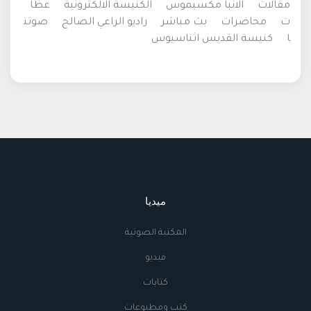
مقالات
الانبا مكسيموس
الكنيسة الالكترونية
عظا
ت
محاضرات
بث مباشر
راديو الراعي الصالح
صوتن
ا
كنيسة القديس اثناسيوس
ميديا
المكتبة الصوتية
فيديو
كتابات
كتب ومطبوعات