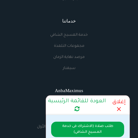
خدماتنا
خدمة المسيح الشافي
مجموعات التلمذة
مرصد نهاية الزمان
سيمنار
AnbaMaximus
العودة للقائمة الرئيسية
إغلاق
اتصل بنا
الراديو
طلب صلاة (الاشتراك فى خدمة
السيرة الذاتية للانبا مكسيموس الأول
المسيح الشافي)