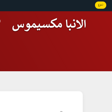
تبرع
ا