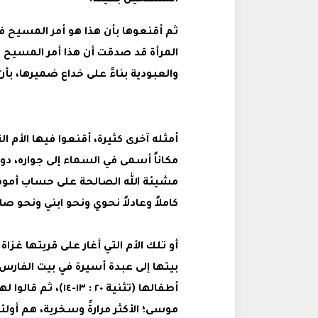
المستحيل بعينه!
ثم أقنعوها بأن هذا هو أمر المسيح في ا
المرأة قد صدقت أن هذا أمر المسي
والعبودية بناءً على خداع ضميرها، بأ
أمثله آخرى كثيرة، أقنعوا فيها الأم الث
مكاناً أسمى في السماء إلى جواره، دو
مشيئة الله الصالحة على حساب أمومتي 
كاملاً وعادلاً نحوي ونحو ابني ونحو صل
أو تلك الأم التي أغار على قريتها غزا
بيتها إلى عبدة أسيرة في بيت الفارس
أطفالها (تثنية ٢٠ : 
موسى؛ الأكثر مرارةً وسخرية، هم أو