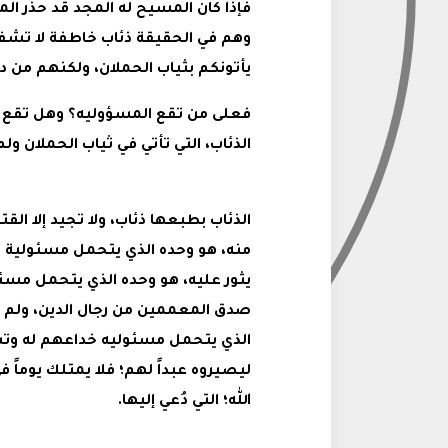
فإذا كان المسيح له المجد قد حذر الم
وهم في الحقيقة ذئاب خاطفة لا تشفق ع
يأتونكم بثياب الحملان، ولكنهم من داخل 
فعلى من تقع المسؤوليه؟ وهل تقع على 
الذئاب، التي تأتي في ثياب الحملان ولم
الذئاب بطبعها ذئاب، ولا تجيد إلا الق
منه، هو وحده الذي يتحمل مسئولية ا
يثور عليه، هو وحده الذي يتحمل مسئو
صدق المعممين من رجال الدين، ولم ي
الذي يتحمل مسئوليه خداعهم له و
ليصيروه عبداً لهم؛ فلا يمتلك يوماً 
الله؛ التي دُعي إليها.