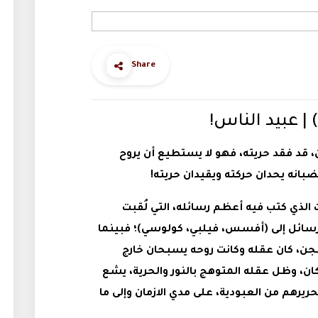
Share
د فقد حريته، فهو لا يستطيع أن يروح
انه يحدان حركته ويقيدان حريته!
الذي كتب فيه أعظم رسائله، التي لُقبت
سائل إلى (أفسس، فيلبي، كولوسي)؛ فبينما
جن، كان عقله وكانت روحه يسبحان خارج
ان، وظل عقله المتوهج بالنور والحرية، يشع
تحريرهم من العبودية، على مدي الازمان وإلى ما