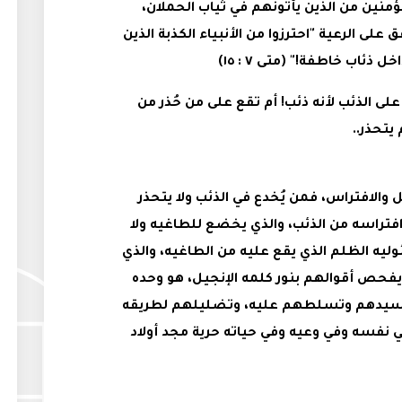
ؤمنين من الذين يأتونهم في ثياب الحملان،
لى الرعية "احترزوا من الأنبياء الكذبة الذين
ذئاب خاطفة!" (متى ٧ : ١٥)
الذئب لأنه ذئب! ‌‌‌‌أم تقع على من حُذر من
 يتحذر..
تل والافتراس، فمن يُخدع في الذئب ولا يتحذر
فتراسه من الذئب، والذي يخضع للطاغيه ولا
ليه الظلم الذي يقع عليه من الطاغيه، والذي
فحص أقوالهم بنور كلمه الإنجيل، هو وحده
تسيدهم وتسلطهم عليه، وتضليلهم لطريقه
في نفسه وفي وعيه وفي حياته حرية مجد أولاد