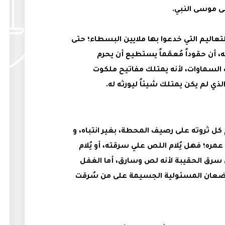
لى موسى النبي.
لتعاليم التي خدعوا بها ملايين البسطاء؛ حتى
أن حقوداً مُعمَماً يستطيع أن يحرم
السماوات، لأنه يمتلك مفاتيح ملكوت
لذي لم يكن يمتلك شيئاً ليورثه له.
ل ثروته على رصيف المحطة، بغير انتباه، و
مره؛ فهل يُلام اللص علي سرقته، أو يُلام
سرق الحقيبة لأنه لص وسارق، أما الغفل
 يضعان المسئولية الجسيمة على من سُرقت