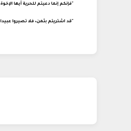
"فإنكم إنما دعيتم للحرية أيها الإخوة." (غل
"قد اشتريتم بثمن، فلا تصيروا عبيدا للناس." (١كور