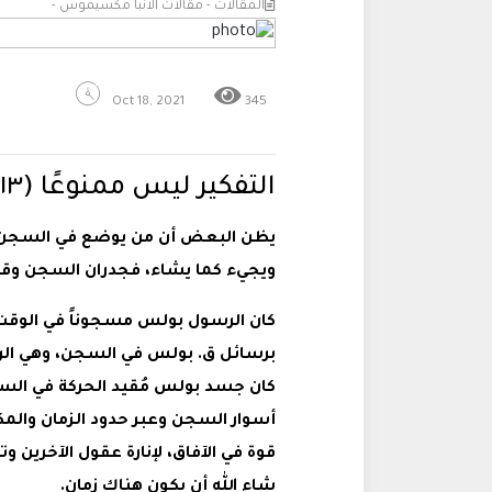
المقالات - مقالات الانبا مكسيموس -
Oct 18, 2021
345
التفكير ليس ممنوعًا (١٣) | عبيد الناس!
يظن البعض أن من يوضع في السجن، ق
ويجيء كما يشاء، فجدران السجن وقضب
كان الرسول بولس مسجوناً في الوقت 
برسائل ق. بولس في السجن، وهي الر
كان جسد بولس مُقيد الحركة في الس
أسوار السجن وعبر حدود الزمان والمك
قوة في الآفاق، لإنارة عقول الآخرين و
شاء الله أن يكون هناك زمان.