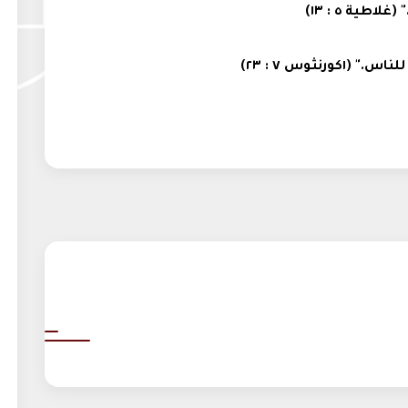
اطية ٥ : ١٣)
نثوس ٧ : ٢٣)