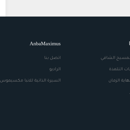
AnbaMaximus
لمسيح الشافي
اتصل بنا
ت التلمذة
الراديو
اية الزمان
السيرة الذاتية للانبا مكسيموس 