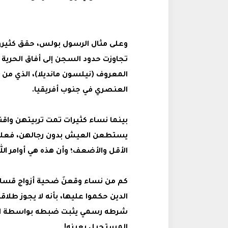
وعلى مثال الرسول بولس، حقق كثيرون
تجاوزت حدود السجن إلى أفاق الحرية ل
المعروف (نيلسون مانديلا)، الذي من خ
العنصري في جنوب أفريقيا.
‌بينما نساء كثيرات تمت تربيتهن واقن
يستطعن العيش بدون رجالهن، فعلي
الأقل والأضعف؛ وأن هذه هي أوامر الل
كم من نساء وقعنَ ضحية أزواج قساة 
الدين حكموا عليها، بأنه لا يجوز طلا
شرطه رسمي يثبت ضبطه بواسطة الشهو