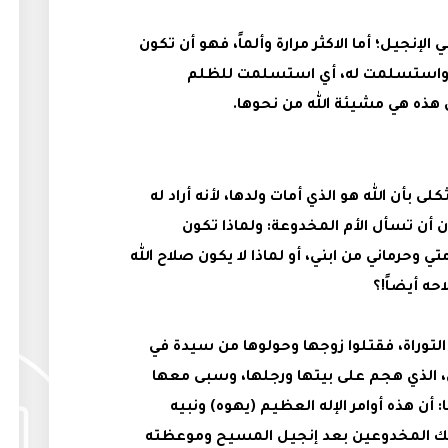
لإنجيل؛ أما الاكثر مرارة وألماً، فهو أن تكون
ح واستسلمت له، أي استسلمت للظلم
ن هذه هي مشيئة الله من نحوها.
كلى بأن الله هو الذي أمات ولدها، لأنه أراد له
ن أن تسأل الأم المخدوعة: ولماذا تكون
وحرماني من ابني، أو لماذا لا يكون صلاح الله
احه أيضاً!؟
ة التوراة، فقتلوا زوجها وحولوها من سيدة في
، الذي هجم على بيتها ورجلها، وسبى معها
١٣-١٤)، ثم قالوا لها: أن هذه أوامر الإله العظيم (يهوه) ونبيه
لئك المخدوعين بعد إنجيل المسيح وموعظته