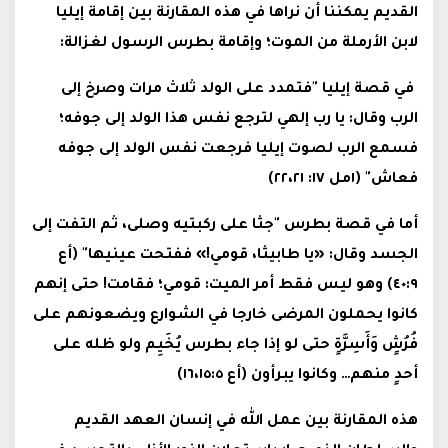
القديم يمكننا أن نراها في هذه المقارنة بين إقامة إيليا
لابن الأرملة من الموت؛ وإقامة بطرس الرسول لغزالة:
في قصة إيليا "فتمدد على الولد ثلاث مرات وصرخ إلى
الرب وقال: يا رب إلهي لترجع نفس هذا الولد إلى جوفه؛
فسمع الرب لصوت إيليا فرجعت نفس الولد إلى جوفه
فعاش" (١مل ١٧: ٢٢،٢١)
أما في قصة بطرس "جثا على ركبتيه وصلى، ثم التفت إلى
الجسد وقال: «يا طابيثا، قومي!» ففتحت عينيها" (أع
٤٠:٩) وهو ليس فقط أمر الميت: قومي؛ فقامت! حتى إنهم
كانوا يحملون المرضى خارجا في الشوارع ويضعونهم على
فُرُشٍ وَأَسِرَّةٍ حتى لو إذا جاء بطرس يُخَيِم ولو ظله على
أحدٍ منهم… وكانوا يبرأون (أع ١٦،١٥:٥)
هذه المقارنة بين عمل الله في إنسان العهد القديم