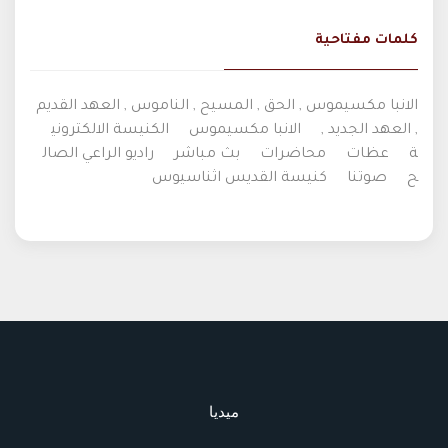
كلمات مفتاحية
الانبا مكسيموس , الحق , المسيح , الناموس , العهد القديم
, العهد الجديد ,
الانبا مكسيموس
الكنيسة الالكتروني
ة
عظات
محاضرات
بث مباشر
راديو الراعي الصال
ح
صوتنا
كنيسة القديس اثناسيوس
ميديا