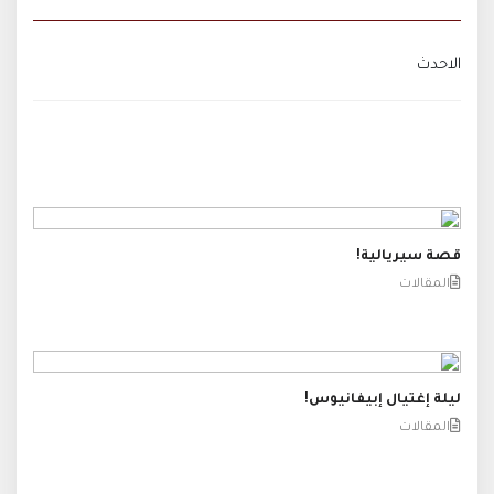
الاحدث
قصة سيريالية!
المقالات
ليلة إغتيال إبيفانيوس!
المقالات