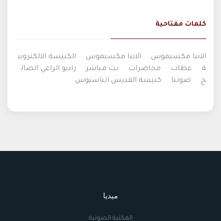
كلمات مفتاحية
الانبا مكسيموس
الانبا مكسيموس
الكنيسة الالكتروني
ة
عظات
محاضرات
بث مباشر
راديو الراعي الصال
ح
صوتنا
كنيسة القديس اثناسيوس
ميديا
المكتبة الصوتية