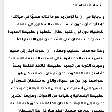
الإنسانية بقيامته؟
والإجابة هي: أن ما تؤمن به هو ما تناله عمليًا في حياتك؛
فإذا أردت أن تكون علاقتك بالآب السماوي هي علاقة
الترضية؛ دون نوال غلبة إبطال الخطية والطبيعة الجديدة
والنصرة والسلطان على الشياطين فإن الاختيار لك!
وهذا هو هدف الصليب ومعناه : أن الموت اجتاز إلى جميع
الناس بسبب الخطية وبالتالي فسدت الطبيعة الإنسانية
وعجزت التوبة عن تجديد الطبيعة؛ فاتخذ الكلمة جسدًا
كأداة يواجه بها الموت؛ ومن ثم فإن الصليب كان هو
المواجهة بين من هو الحياة، والذي له سلطان الموت أي
إبليس؛ التي أسفرت عن : إبطال الخطية والموت وتجديد
الطبيعة الإنسانية بالقيامة من الأموات، وهزيمة الشرير
وطرحه إلى الهاوية؛ ولما كان الكلمة قد حقق هذه الغلبة
بجسده الذي هو جسدنا؛ فقد صار كل هذا السلطان