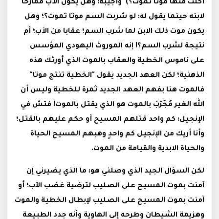
أكلت منها موتا تموت؟) وأجيبه: وهل يكون الأب ممازحا
لابنه حينما يقول له: لو شربت السم موتا تموت؟؛ وهل
يكون موت ذلك الابن لما شرب السم؛ عقابا من الأب؛ أم
نتيجة لشرب السم؟! إنه الموروث اليهودي المؤسس
على ناموس الخطية والعقاب بالموت الذي أورثك هذه
الذهنية؛ لكن العهد الجديد يقول "الخطية تنتج موتا"
فالموت هنا بفهم العهد الجديد ثمرة للخطية وليس أن
الله الغير مُجَرّبْ بالموت هو الذي يقتل بالموت! فتش في
الإنجيل: كم واحد قتلهم المسيح أو حكم عليهم بالقتل؛
وأنا أريك من الإنجيل كم واحدٍ وهبهم المسيح الحياة
والحياة الابدية والقيامة من الموت.
لكن السؤال الجيد الذي وصلني هو: ما الذي يضيرني إن
آمنت بموت المسيح على الصليب لترضية غضب الآب؛ أو
آمنت بموت المسيح على الصليب لإبطال الخطية والموت
وهزيمة الشيطان وطرحه إلى الهاوية وأنه جدد الطبيعة