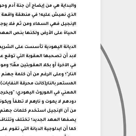
والبداية هي من إيضاح أن جنة أدم وحوا
الذي نعيش عليه؛ في منطقة واقعة بين ا
الإنجيل فهي السماء ومن ثم فلا يوجد
الحياة على الأرض ولكنها بنص العهد 
الديانة اليهودية تأسست على الشريعة 
لابد أن تصحبها العقوبة التي توقع 
في الآخرة أو بكلا العقوبتين معًا؛ وم
النار"؛ وعلى الرغم من أن كلمة جهنم 
المستعر بالنار(كانت محرقة النفايات) 
المعني في الموروث اليهودي: "ويخرجو
من أن الإنجيل استخدم كلمات جهنم والن
يصفها العهد الجديد؛ تختلف وتتناقض ت
كما أن ايدلوجية الديانة التي تقوم 