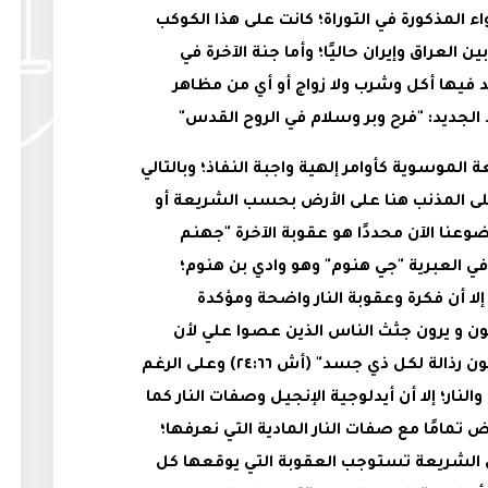
ء المذكورة في التوراة؛ كانت على هذا الكوكب
لعراق وإيران حاليًا؛ وأما جنة الآخرة في
 فيها أكل وشرب ولا زواج أو أي من مظاهر
الجديد: "فرح وبر وسلام في الروح القدس"
الموسوية كأوامر إلهية واجبة النفاذ؛ وبالتالي
على المذنب هنا على الأرض بحسب الشريعة أو
وضوعنا الآن محددًا هو عقوبة الآخرة "جهنم
في العبرية "جي هنوم" وهو وادي بن هنوم؛
إلا أن فكرة وعقوبة النار واضحة ومؤكدة
ن و يرون جثث الناس الذين عصوا علي لأن
دودهم لا يموت و نارهم لا تطفأ ويكونون رذالة لكل ذي جسد" (أش ٢٤:٦٦) وعلى الرغم
ار؛ إلا أن أيدلوجية الإنجيل وصفات النار كما
مامًا مع صفات النار المادية التي نعرفها؛
على الشريعة تستوجب العقوبة التي يوقعها كل