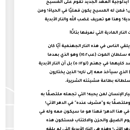
 أيدلوجية العهد الجديد تقوم على المسيح
؛ فمن له المسيح يكون فعليًا في الحياة؛ ومن
ة؛ وهذا هو تعريف غضب الله والنار الأبدية
لنار المادية التي نعرفها بتاتًا!
قي الناس في هذه النار الجهنمية أيًا كان
وصفها؛ لكن إبليس القتال هو الذي له سلطان الموت (عب١٤:٢) وهو الذي بعدما
يقتل له سلطان أن يلقي الروح والجسد كليهما في جهنم (لو١٢: ٥) بل أن النار الأبدية
ذه هي حالة إبليس نفسه (مت٢٥: ٤١) الذي سيأخذ معه إلى ناره؛ الذين يختارون
وسلطانه بطاعة مشيئته الشريرة.
ار الإنسان لمن يحبه؛ التي تجعله ملتصقًا به
ملتصقًا به و"مشرف عنده" في الدهر الآتي؛
 في هذا الدهر؛ فهذا هو ما سيكون معه وله في
يوم الضيق والحزن والاكتئاب فستكون هذه
 الآتي؛ وهذه هي النار الأبدية التي لم يلقه