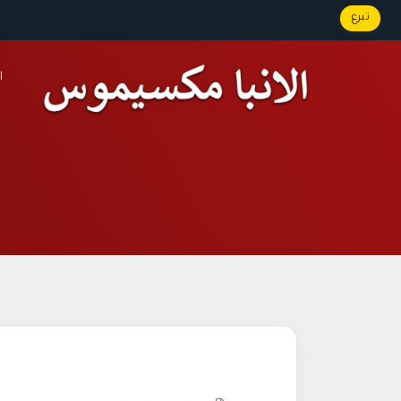
تبرع
ا