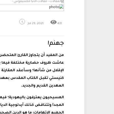
المقالات - مقالات الانبا مكسيموس -
Jul 29, 2021
431
جهنم!
من المفيد أن يتجاوز القارئ المتحضر ا
عاشت ظروف حضارية مختلفة فيما يخص
الإقلال من شأنها؛ وسأعقد المقارنة 
كنيستي تقبل الكتاب المقدس بعهديه
العهدين القديم والجديد.
المسيحيون يعترفون باليهودية؛ فيم
المجد! وتتناقض كذلك أيدلوجية الديان
الجميع الاتهامات: ما هو الدين الصح