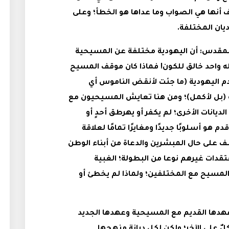
نها هي الصواب وما عداها هو الخطأ؛ وعلى
ديان المختلفة.
المقدس: أن اليهودية مختلفة عن المسيحية
إله واحد خالق للكون! فماذا كان موقف المسيح
دم اليهودية (ما جئت لأنقض الناموس أي
 (بل لأكمل)؛ ومن هنا تعايش المسيحيون مع
ديانات الأخرى؛ لم يكفر أو يهرطق أحدٍ أو
هو أسلوبًا جديدًا ومغايرًا تمامًا لعلاقة
سف على حال المبشرين والدعاة من أبناء الوطن
تقدات غيرهم نوعا من البطولة؛ الغبية
لمسيح مع المختلفين؛ ولماذا لم يخطئ أو
وعهدها القديم مع المسيحية وعهدها الجديد