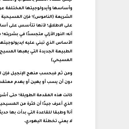
ليس معناه الحكم بالصواب والخطأ كلٌ
وأساسها وأيدولوجيتها المختلفة عن 
الشريعة (الناموس)؛ فإن المسيحية ال
على الاطلاق؛ لأنها تتأسس على أ
أنه: النور الأزلي متجسدًا في بشريته؛ 
الأساس الذي تبني عليه ايديولوجيتها
الطبيعة الجديدة التي يهبها المسي
المسيحي)
ومن ثم فبحسب منهج الإنجيل فإن الإن
دون أن يسب أو يهين أو يهدم معتقدات
كانت هذه المقدمة الطويلة؛ حتى أشرح
الذي أعرف جيدًا أن كثرة من المسيحي
أنا! وطبقا للقاعدة التي بدأت بها ح
لا يعني تخطئة اليهودي.