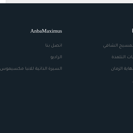
AnbaMaximus
لمسيح الشافي
اتصل بنا
ت التلمذة
الراديو
اية الزمان
السيرة الذاتية للانبا مكسيموس 