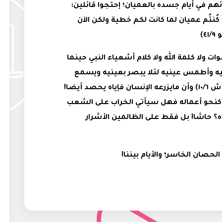
م في أيام جسده بالعميان؛ إحتجوا قائلين:
كُنتُم عميان لما كانت لكم خطية ولكن الآن
٤)
ات ولا كلمة الله ولا كلام أشعياء النبي حينما
ه وأطمس عينيه لئلا يبصر بعينيه ويسمع
بأذنيه ويفهم بقلبه ويرجع فيشفي"(أش ١٠/٦) وأن مايزرعه الإنسان فإياه يحصد أيضا!
 كنحو أعماله فهل سيأتي الخراب على الشعب
 حاشا! بل فقط على الظالمين الأشرار
لحصان الخاسر؛ والأيام بيننا!