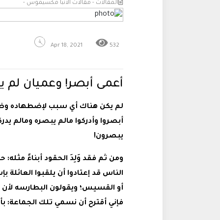
المقالات - مقالات الانبا مكسيموس -
Apr 18, 2021
532
أعمى أبصر! وعميان لم ي
لم يكن هناك أي سبب لإضطهاده وظ
أبصروا وأدركوا مالم يبصره ومالم يدرك
يبصرون!
ومن ثم فقد وَلِدَ الحقود أبناءً مثله:
الناس قد إعتادوا أن يلقبوا العائلة ب
أو القسيس؛ ويقولون البطارسه لأن ج
فإني أقترح أن نسمي تلك الجماعة: بأول