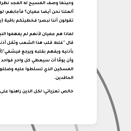
وحينما وصف المسيح له المجد نظرائه
ألعلنا نحن أيضا عميان؟ فأجابهم: لو 
تقولون أننا نبصر؛ فخطيتكم باقية (يو ١/٩
لماذا هم عميان لأنهم لم يفهموا النبو
قال "غلط قلب هذا الشعب وثقل أذني
وأن يومًا آت سيعطي كل واحدٍ فواحد
المسكين الذي تسلطوا عليه وضللوه؟
الحاقدين.
خالص تعزياتي: لكل الذين راهنوا على ا