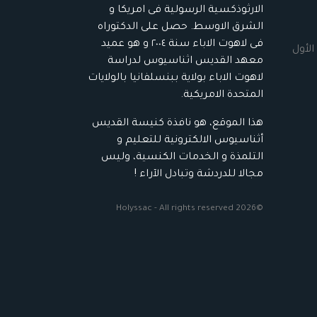
الارثوذكسية الرسولية فى امريكا و
الشرق الاوسط. حصل على الدكتوراه
فى لاهوت الاباء سنة ٢٠٠٤ و هو عميد
الأول
معهد القديس اثناسيوس لدراسة
لاهوت الاباء بولاية ببنسلفانيا بالولايات
المتحدة الامريكية.
هذا الموقع، هو نافذة كنيسة القديس
أثناسيوس الالكترونية للتعليم و
التلمذة و الخدمات الكنسية، وليس
مجالا للدردشة وتبادل الآراء !
©2026 Holyssac - All rights reserved