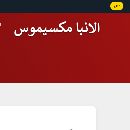
تبرع
ا