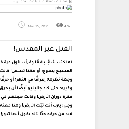
المقالات - مقالات الانبا مكسيموس -
Mar 25, 2021
476
القتل غير المقدس!
لما كنت شابًا يافعًا وقرأت لأول مر
المسيح يسوع؛ أو هكذا تسمى! كانت تأ
وجهة نظرها؛ إغراقًا في النهر؛ أو حر
وغيره؛ حتى كاد جاليليو أيضًا أن يحرق ح
فكرة دوران الأرض! وكانت حجتهم في ح
وجل: يارب أنت ثبّت الأرض! وهذا معناه أ
لابد من حرقه حيًا لأنه يقول أنها تدور!