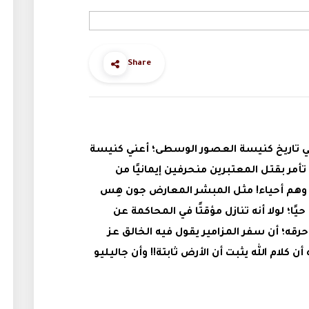
Share
ة في تاريخ كنيسة العصور الوسطى؛ أعني كنيسة
مر بقتل المعتبرين منحرفين إيمانيًا من
قًا وهم أحياء! مثل المبشر المعارض جون هِس
يًا؛ لولا أنه تنازل مؤقتًا في المحاكمة عن
رقه؛ أن سفر المزامير يقول فيه الخالق عز
ن كلام الله يثبت أن الأرض ثابتة!! وأن جاليليو