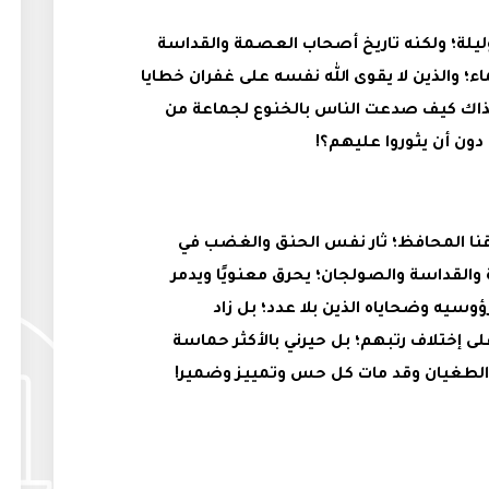
وليلة؛ ولكنه تاريخ أصحاب العصمة والقداسة
اء؛ والذين لا يقوى الله نفسه على غفران خطايا
 آنذاك كيف صدعت الناس بالخنوع لجماعة من
 دون أن يثوروا عليهم؟!
نا المحافظ؛ ثار نفس الحنق والغضب في
والقداسة والصولجان؛ يحرق معنويًا ويدمر
ؤوسيه وضحاياه الذين بلا عدد؛ بل زاد
 إختلاف رتبهم؛ بل حيرني بالأكثر حماسة
لطغيان وقد مات كل حس وتمييز وضمير!