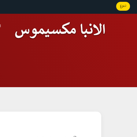
تبرع
ا