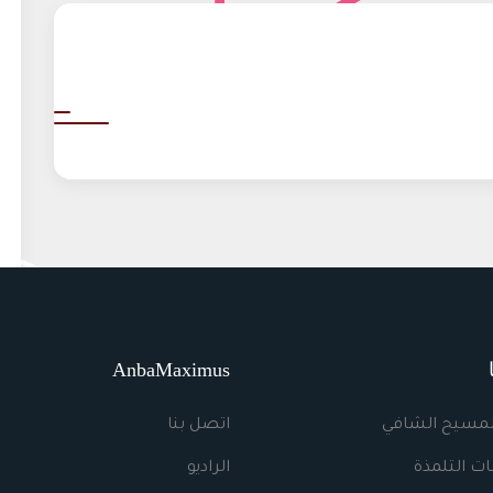
AnbaMaximus
لمسيح الشافي
اتصل بنا
ت التلمذة
الراديو