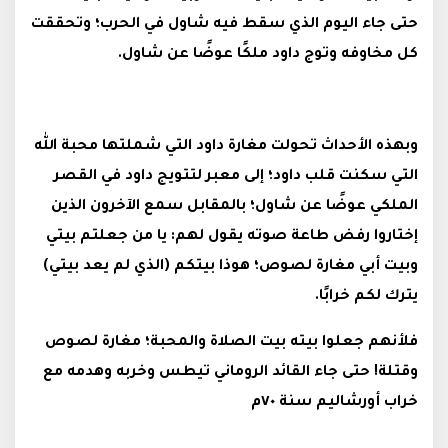
حتى جاء اليوم الذي سقط فيه شاول في الحرب؛ وتحققت
كل مخاوفه وتوج داود ملكًا عوضًا عن شاول.
وبهذه الأحداث تحولت مغارة داود التي شملتها محبة الله
التي سكنت قلب داود؛ إلى معبر لتتويج داود في القصر
الملكي عوضًا عن شاول؛ بالمقابل سمع الآخرون الذين
إختاروا رفض طاعة صوته يقول لهم: يا من جعلتم بيتي
وبيت أبي مغارة لصوص؛ هوذا بيتكم (الذي لم يعد بيتي)
يترك لكم خرابًا.
فلأنهم جعلوا بيته بيت الصلاة والمحبة؛ مغارة لصوص
وقتلة! حتى جاء القائد الروماني تيطس وخربه وهدمه مع
خراب أورشاليم سنة ٧٠م