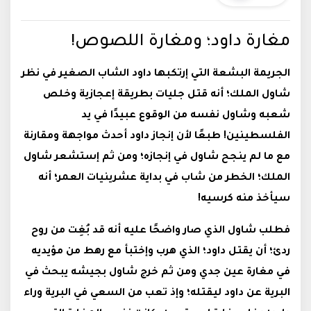
مغارة داود؛ ومغارة اللصوص!
الجريمة البشعة التي إرتكبها داود الشاب الصغير في نظر
شاول الملك؛ أنه قتل جليات بطريقة إعجازية وخلص
شعبه وشاول نفسه من الوقوع عبيدًا في يد
الفلسطينين! طبعًا لأن إنجاز داود أحدث مواجهة ومقارنة
مع ما لم ينجح شاول في إنجازه؛ ومن ثم إستشعر شاول
الملك؛ الخطر من شاب في بداية عشرينيات العمر؛ أنه
سيأخذ منه كرسيه!
فطلب شاول الذي صار واضحًا عليه أنه قد بُغِت من روح
ردئ؛ أن يقتل داود؛ الذي هرب وإختبأ مع رهط من مؤيديه
في مغارة عين جدي ومن ثم خرج شاول بجيشه يبحث في
البرية عن داود ليقتله؛ وإذ تعب من السعي في البرية وراء