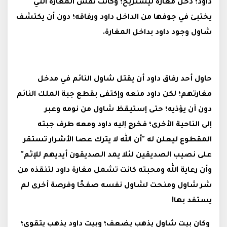
داود؛ دخل مغارة ليستريح؛ وكانت نفس المغارة التي
يختبئ في جوفها من الداخل داود ورفاقه؛ دون أن يكتشف
شاول وجود داود بداخل المغارة.
حاول أحد رفاق داود أن يقتل شاول النائم في مدخل
مغارتهم؛ لكن داود منعه وإكتفى بقطع جبة الملك النائم
دون أن يؤذيه؛ حتى إستيقظ شاول من نومه وعبر
إلى الناحية الأخرى؛ فخرج إليه داود ومعه طرف جبته
المقطوع ليعلن له "أن الله لا يترك عصا الأشرار تستقر
على نصيب الصديقين لئلا يمد الصديقون أيديهم للإثم"
وأن رعاية الله ومحبته كانت تشمل مغارة داود لتنقذه من
شر شاول ومنحت لشاول نفسه صفحًا وفرصة أخرى لم
يستفد بها!
وكان بيت شاول يذهب يضعف؛ وبيت داود يذهب يتقوى؛