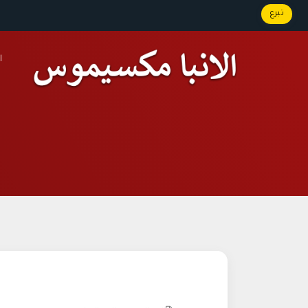
تبرع
ا