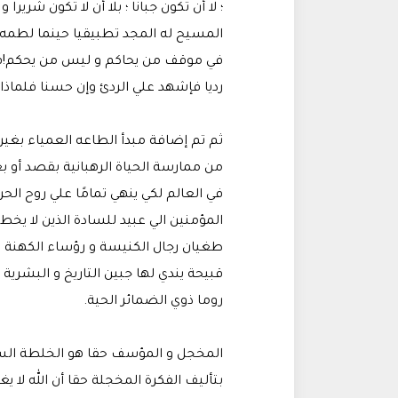
؛ لا أن تكون جبانا ؛ بلا أن لا تكون شرير
المسيح له المجد تطبيقيا حينما لطمه ع
في موقف من يحاكم و ليس من يحكم!قائ
رديا فإشهد علي الردئ وإن حسنا فلماذا
ثم تم إضافة مبدأ الطاعه العمياء بغير
من ممارسة الحياة الرهبانية بقصد أو 
في العالم لكي ينهي تمامًا علي روح الحر
المؤمنين الي عبيد للسادة الذين لا يخطئ
طغيان رجال الكنيسة و رؤساء الكهنة ف
قبيحة يندي لها جبين التاريخ و البشرية ا
روما ذوي الضمائر الحية.
المخجل و المؤسف حقا هو الخلطة السحر
بتأليف الفكرة المخجلة حقا أن الله لا يغ