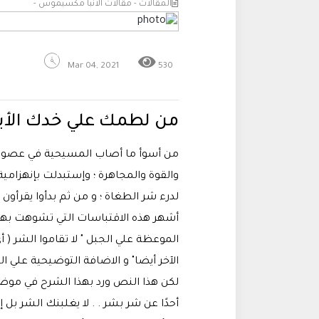
المقالات - مقالات الانبا مكسيموس -
Mar 04, 2021
530
من لطمك علي خدك الأي
من أسوأ ما أصاب المسيحية في عصور ا
والقوة والمجاهرة ؛ وإستبدلت بإنهزام
لدرء شر الطغاة ؛ و من ثم بدأوا يقرأون 
أشهر هذه الاقتباسات التي تشوهت بهذه 
الموعظة علي الجبل " لا تقاموا الشر (
الآخر أيضا" و الاضافة التوضيحية علي 
أحدًا عن شر بشر . . لا يغلبنك الشر ب