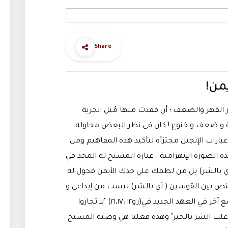
Share
من!
لقهر والضعف ؛ أن فقدت منها مُثل الحرية
ية و ضعف و خنوع ! كان في نظر البعض محاولة
عبارات الإنجيل مجتزأة لتأكيد هذه المفاهيم ومن
الصورة الإنهزامية : عبارة المسيح له المجد في
 أي بالشر) بل من لطمك علي خدك الأيمن فحول له
النص بين القوسين ( أي بالشر) ليست من إبداعي و
لكن هذا النص ورد بهذا الشرح في موضع آخر في العهد الجديد في(رو١٢ :٢١،١٧) "لا تجازوا
ل إغلب الشر بالخير" وهذه فعليا هي وصية المسيح