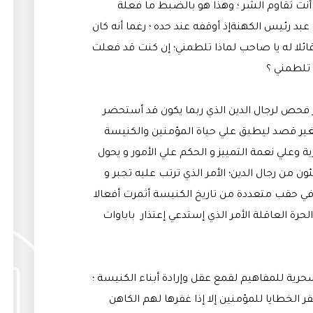
ا و أنت تقاوم الشر ؛ وهذا هو بالضبط ما فعلة
بد رئيس الكهنةإذ أوقفه عند حده ؛ رغما أنه كان
لا له يا صاحب لماذا تلطمني؛ إن كنت قد فعلت
 تلطمني ؟
 فحص لرجال الدين الذي ربما يكون قد أستحضر
بغير قصد ليطبق علي حياة المؤمنين والكنيسة
ية وعلي نعمة التمييز و الحكم علي الأمور و يحول
ون من رجال الدين؛ الأمر الذي ترتب عليه تجبر و
ي حقب متعددة من تاريخ الكنيسة أثمرت أفعالا
لحرة العاقلة الأمر الذي إستدعي إعتذار باباوات
ية للمفاهيم لقمع عقل وإرادة أبناء الكنيسة ؛
فر الخطايا للمؤمنين إلا إذا غفرها لهم الكاهن