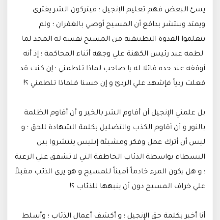
يسئ البعض فهم تعليم الإنجيل ؛ فيتركون الشر يفتري
ويمتد وينتشر بدافع أن المسيح أوصي بالغفران ؛ ولم
يتعلموا القدوة التطبيقية من المسيح نفسه له المجد لما
لطمه عبد رئيس الكهنة علي وجهه أثناء المحاكمة ؛ إذ أنه
أوقفه عند حده قائلا له يا صاحب لماذا تلطمني ؛ إن كنت قد
فعلت ردياً فإشهد علي الردئ و إن حسنا فلماذا تلطمني ؟!
بل علمني الإنجيل أن أقاوم الشر بالخير و أن أقاوم الظلمة
بالنور و أن أقاوم الكذب والتضليل بكلمة الشهادة للحق ؛ و
ليس أن أترك عمل وفكر ومشيئة إبليس ينتشروا بين
البسطاء بواسطة الذئاب الخاطفة التي لا تشفق علي الرعية
؛ و هل يكون المرء خادماً أميناً للمسيح و هو يرى الذئب مقبلاً
علي خراف المسيح دون أن ينبهها للذئاب ؟!
أنا أخبر بكلمة حق الإنجيل ؛ و أكشف أعمال الذئاب ؛ وأسلط