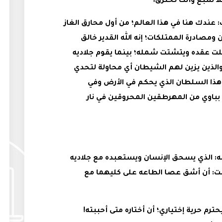
ا شبع وأنت تحترق!
عندك هنا في هذا العالم؛ من أول محارق الغاز
ومصادرة الممتلكات؛ إنه الله القدير خالق
نفلت عقده ويتشتت شمله؛ بينما يقوم جلاديه
والذين يزين لهم الشيطان أي محاولة لتحدي
ذا السلطان الذي يحكم في الأرض وفي
و بباوي من المهرطقين المحروقين في نار
لإله: الذي يسحق الإنسان ويستعبده مع جلاديه
لت: أن أشق عصا الطاعه على كليهما مع
يحترم حرية إختياري؛ أن أختاره متى أحببته!