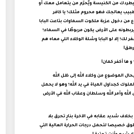
 ويطردك من الكنيسة ويٌحرّم من يتعامل معك أو
بيب يعالجك فهو محروم مثلك؛ يا كافر
 من دخول عزبة ملكوت السماوات بتاعت البابا
 يربطونه على الأرض يكون مربوطًا في السماء؛
ر لك؛ إلا لو البابا وشلة الوكلاء اللي معاه هم
رطق!
و ها أكفر كمان!
 الموضوع من وكلاء الله إلى ظل الله
لملوك كجداول المياة في يد الله؛ وهو لا يحمل
الله وأمر الله وسلطان وعقاب الله في الأرض
بخلاف شديد عقابه في الآخرة بنارٍ تحرق بلا
ق خصيصا لتحمل درجات الحرارة العالية التي