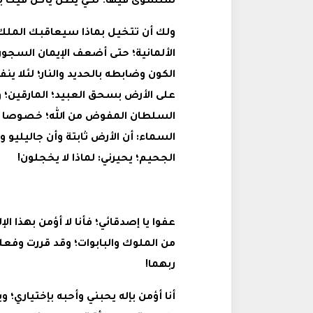
ستشوى فيها؛ لكي يظل يأكل فيك بل
ولك أن تتخيل بماذا سيعاقبك الملك: 
الألمانية؛ حتى أضعف الإيمان السجون 
الكون وضابطه بالحديد والنار؛ لئلا ي
على الأرض بسحق العبيد؛ المارقين؛ 
السلطان المفوض من الله؛ خصوصا ه
السماء: أن الأرض ثابتة وأن جاليليو 
الجحيم؛ يحيرني: لماذا لا يخجلون!
عفوا يا إصدقائي؛ فأنا لا أؤمن بهذا ا
من الملوك والبابوات؛ وقد قررت وفع
ربهما!
أنا أؤمن بإله يحبني وأحبه بإختياري؛ و