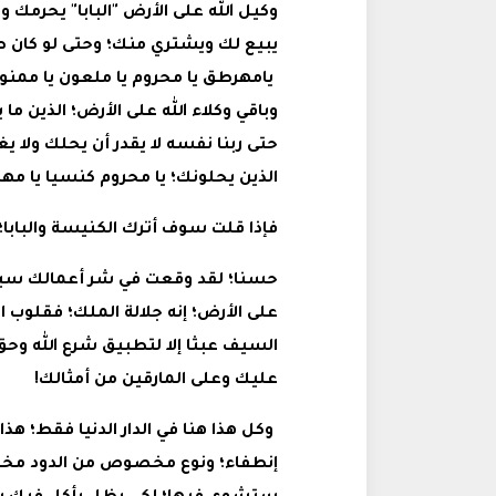
وكيل الله على الأرض "البابا" يحرمك
يبيع لك ويشتري منك؛ وحتى لو كان ط
يامهرطق يا محروم يا ملعون يا ممنوع
وباقي وكلاء الله على الأرض؛ الذين ما
حتى ربنا نفسه لا يقدر أن يحلك ولا يغف
الذين يحلونك؛ يا محروم كنسيا يا مه
فإذا قلت سوف أترك الكنيسة والبابا؛ 
حسنا؛ لقد وقعت في شر أعمالك سيحال
على الأرض؛ إنه جلالة الملك؛ فقلوب ا
السيف عبثا إلا لتطبيق شرع الله وحق 
عليك وعلى المارقين من أمثالك!
وكل هذا هنا في الدار الدنيا فقط؛ هذا 
إنطفاء؛ ونوع مخصوص من الدود مخلو