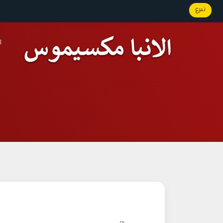
تبرع
ا