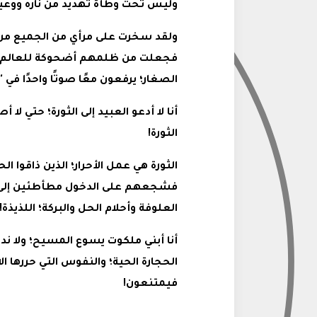
وليس تحت وطأة تهديد من ناره ووعيد
ولقد سخرت على مرأي من الجميع من
فجعلت من ظلمهم أضحوكة للعالم كل
الصغار؛ يرفعون معًا صوتًا واحدًا في 
أنا لا أدعو العبيد إلى الثورة؛ حتي لا أ
الثورة!
الثورة هي عمل الأحرار؛ الذين ذاقوا ال
فشجعهم على الدخول مطأطئين إلى 
العلوفة وأحلام الحل والبركة؛ اللذيذة!
أنا أبني ملكوت يسوع المسيح؛ ولا ندعوا
الحجارة الحية؛ والنفوس التي حررها ا
فيمتنعون!