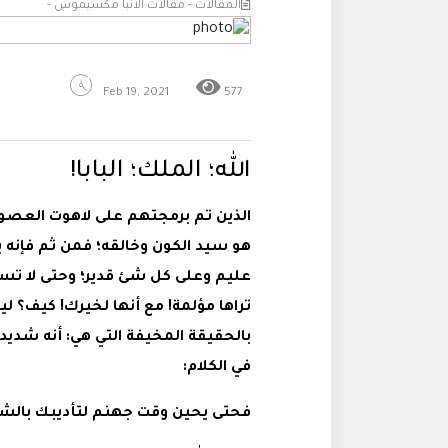
المقالات - مقالات الانبا مكسيموس -
Feb 19, 2021
577
الله؛ الملك؛ البابا!
الذين تم برمجتهم على لاهوت العصور
هو سيد الكون وخالقه؛ فمن ثم فإنه 
عليم وعلى كل شئ قدير؛ وحتى لا تسو
تراها مؤلمة! مع أنها لخيرك! كيف؟ 
بالحقيقة المخيفة التي هي: أنه شدي
في الكلام:
فحتى يحين وقت جهنم لتأديبك بالشوي