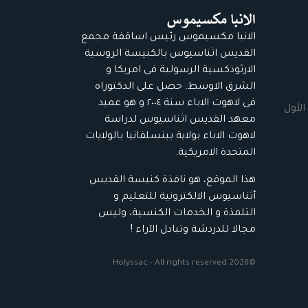
الانبا مكسيموس رئيس اساقفة مجمع
القديس اثناسيوس بالكنيسة الروسية
الارثوذكسية الرسولية فى امريكا و
الشرق الاوسط. حصل على الدكتوراه
فى لاهوت الاباء سنة ٢٠٠٤ و هو عميد
الأول
معهد القديس اثناسيوس لدراسة
لاهوت الاباء بولاية ببنسلفانيا بالولايات
المتحدة الامريكية.
هذا الموقع، هو نافذة كنيسة القديس
أثناسيوس الالكترونية للتعليم و
التلمذة و الخدمات الكنسية، وليس
مجالا للدردشة وتبادل الآراء !
©2026 Holyssac - All rights reserved