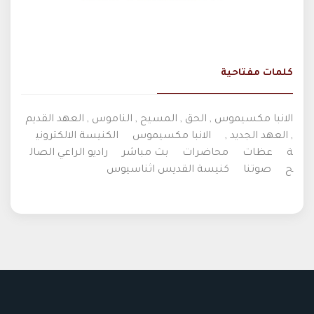
كلمات مفتاحية
الانبا مكسيموس , الحق , المسيح , الناموس , العهد القديم
, العهد الجديد ,
الانبا مكسيموس
الكنيسة الالكتروني
ة
عظات
محاضرات
بث مباشر
راديو الراعي الصال
ح
صوتنا
كنيسة القديس اثناسيوس