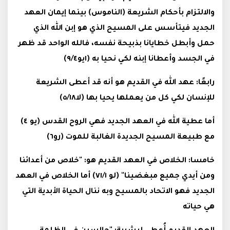
والالتزام بأحكام الشريعة (الناموس) بينما إيمان العهد
الجديد فيتأسس على المسيح الذي هو إبن الله الذي
حمل وأبطل خطايانا بذبيحة نفسه، فالله الواحد قد ظهر
في الجسد وأعطانا إبنه لكي نحيا به (١يو٩/٤)
رابعًا: عهد الله في القديم هو أنه قد أعطى الشريعة
للإنسان لكي كل من يعملها يحيا بها (لا٥/١٨)
أما عطية الله في العهد الجديد فهي الروح القدس (يو ٤)
مع طبيعة المسيح الجديدة الغالبة للموت (رو٦)
خامسا: الخلاص في العهد القديم هو: "خلاص من أعدائنا
ومن أيدي جميع مبغضينا" (لو ٧١/١) أما الخلاص في العهد
الجديد فهو الاتحاد بالمسيح وبه ننال الحياة الأبدية التي
هي حياته