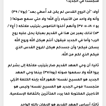
متجسدًا في الجديد؟
أولا: "أن الروح القدس لم يكن قد أُعطي بعد" (يو٧ / ٣٩)
وأنه ولا واحد من الأنبياء رأي الله؛ ولا حتي سمع صوته! (
يو ١: ١٨، ٥: ٣٧) وأنهم أخذوا الناموس بترتيب ملائكه ( أع٧ /
٥٣) لذلك يعبر عن هذا في القديم بعبارة يحل عليه روح
الرب؛ وأما في الجديد فيقول: أنتم هيكل الله وروح الله
يسكن فيكم؛ وأن جسدكم هيكل للروح القدس الذي
فيكم الذي لكم من الله.
ثانيا: أن وحي العهد القديم صار بترتيب ملائكة إلى بشر لم
يروا الله ولا سمعوا صوته (يو٣٧/٥) بينما وحي العهد
الجديد هو المسيح نفسه؛ ظهور الله بإبنه الكلمة الأزلي
متجسدا؛ فوحي الجديد هو المسيح نفسه؛ وليس هو
الأناجيل المكتوبة كما يردد المتأثرين بالثقافة الإسلامية.
ثالثا: أساس العهد القديم هو الإيمان بالله الواحد