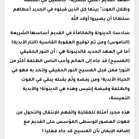
العهد القديم أُعطي لبشرية: "جالسين في الظلمة
وظلال الموت" بينما كل الذين قبلوه في الجديد أعطاهم
سلطانا أن يصيروا أولاد الله
سادسا: الدينونة والمكافأة في القديم أساسها الشريعة
(الناموس) ومن ثم توقيع العقوبة القاسية (النار الأبدية)
أما في العهد الجديد فالدينونة هي : أن النور الحقيقي
(المسيح) قد جاء إلى العالم وأحب الناس الظلمة أكثر من
النور؛ فمن قبل المسيح النور الحقيقي وإتحد به فهو في
الحياة الأبدية؛ ومن رفضه ولَم يقبله يبقي في الموت
والظلمة وقبضة إبليس وهذه هي الدينونة؛ والأبدية
التعيسة،
هذه مجرد أمثلة للمقارنة والفهم للإنتقال والتحول من
لاهوت العصور الوسطى المؤسس على القديم مع
إضافه الإيمان بأن المسيح قد جاء فعليا !