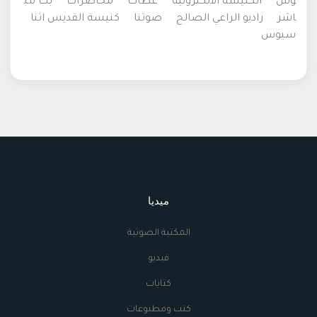
وس
الكنيسة الالكترونية
عظات
محاضرات
بث مب
اشر
راديو الراعي الصالح
صوتنا
كنيسة القديس اثنا
سيوس
ميديا
المكتبة الصوتية
فيديو
كتابات
كتب ومطبوعات