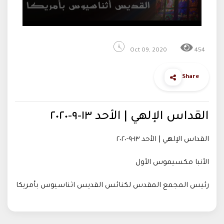
Oct 09, 2020
454
Share
القداس الإلهي | الأحد ١٣-٩-٢٠٢٠
القداس الإلهي | الأحد ١٣-٩-٢٠٢٠
الأنبا مكسيموس الأول
رئيس المجمع المقدس لكنائس القديس اثناسيوس بأمريكا