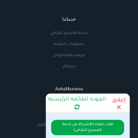
خدماتنا
خدمة المسيح الشافي
مجموعات التلمذة
مرصد نهاية الزمان
سيمنار
AnbaMaximus
العودة للقائمة الرئيسية
إغلاق
اتصل بنا
الراديو
طلب صلاة (الاشتراك فى خدمة
السيرة الذاتية للانبا مكسيموس الأول
المسيح الشافي)