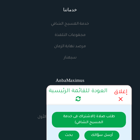
خدماتنا
خدمة المسيح الشافي
مجموعات التلمذة
مرصد نهاية الزمان
سيمنار
AnbaMaximus
العودة للقائمة الرئيسية
إغلاق
اتصل بنا
الراديو
طلب صلاة (الاشتراك فى خدمة
السيرة الذاتية للانبا مكسيموس الأول
المسيح الشافي)
أرسل سؤالك
بحث