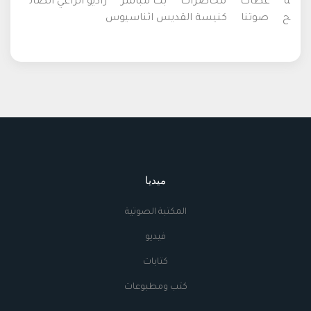
ة
عظات
محاضرات
بث مباشر
راديو الراعي الصال
ح
صوتنا
كنيسة القديس اثناسيوس
ميديا
المكتبة الصوتية
فيديو
كتابات
كتب ومطبوعات