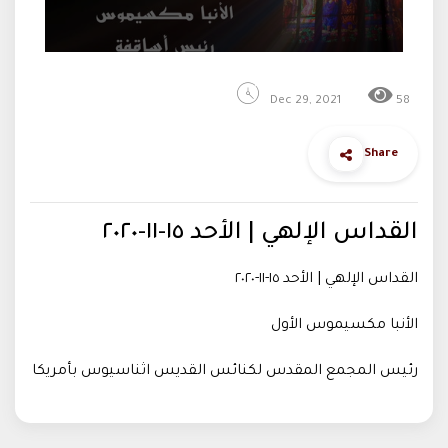
Dec 29, 2021
58
Share
القداس الإلهي | الأحد ١٥-١١-٢٠٢٠
القداس الإلهي | الأحد ١٥-١١-٢٠٢٠
الأنبا مكسيموس الأول
رئيس المجمع المقدس لكنائس القديس اثناسيوس بأمريكا