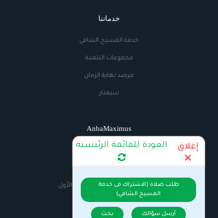
خدماتنا
خدمة المسيح الشافي
مجموعات التلمذة
مرصد نهاية الزمان
سيمنار
AnbaMaximus
العودة للقائمة الرئيسية
إغلاق
اتصل بنا
الراديو
طلب صلاة (الاشتراك فى خدمة
السيرة الذاتية للانبا مكسيموس الأول
المسيح الشافي)
أرسل سؤالك
بحث