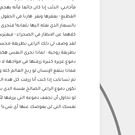
فأجابني: الذئب إذا كان جائعا فأنه يه
القطيع ؛ يعقرها ويفر هاربا في الحقو
بالسعار الذي نقله اليها بلعابه! فتجري
كلاهما عن الانظار في الصحراء ؛ فيفترس
لقد وصف لي ذلك الراعي بطريقة محس
بطريقة روحية : لماذا تجري النفس هكذا 
دموع غزيرة كثيرة زرفتها في مواجهة لا
فماذا ينتفع الإنسان لو ربح العالم كله 
ثم تساءلت إذا كنت أنا زرفت كل هذه الد
تكون دموع الراعي الصالح نفسه الذي ب
لو تحاول أن تجفف دموعه التي يزرفها لأ
نفسك التي لن يعوضك عنها أي شيء!