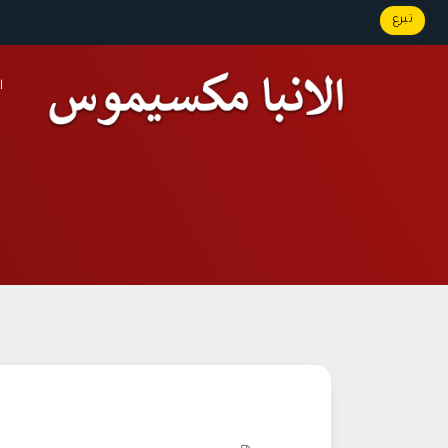
تبرع
ا