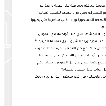
جم هجمة مباغتة وسريعة علي نعجة واحدة من
ل أو الصحراء؛ ومن جراء عضته للنعجة تصاب
 النعجة المسعورة وراء الذئب ساعرها حتي يغيبوا
ها!
وسة المشهد الذي كنت أواجهه مع النفوس
مسعورة ؛وراء الشر ولا تري نهايتها المريرة ؟!
 فصال فيها مع حق الانجيل " أجرة الخطية موت"
وخسر ؛ أو ماذا يعطي الانسان فداءً لنفسه ؟!
موع وهذا الأنين من أجل النفوس ؛ فماذا وكم
ذل حياته لأجل خلاص الخطاة؟
جل خلاصك ؛ في الآخر ستكون أنت الرابح ؛ ربحت