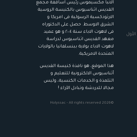
الانبا مكسيموس رئيس اساقفة مجمع
القديس اثناسيوس بالكنيسة الروسية
الارثوذكسية الرسولية فى امريكا و
الشرق الاوسط. حصل على الدكتوراه
فى لاهوت الاباء سنة ٢٠٠٤ و هو عميد
الأول
معهد القديس اثناسيوس لدراسة
لاهوت الاباء بولاية ببنسلفانيا بالولايات
المتحدة الامريكية.
هذا الموقع، هو نافذة كنيسة القديس
أثناسيوس الالكترونية للتعليم و
التلمذة و الخدمات الكنسية، وليس
مجالا للدردشة وتبادل الآراء !
©2026 Holyssac - All rights reserved