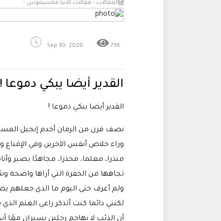
المقالات - مقالات الانبا مكسيموس -
Sep 30, 2020
738
القدير أيضا يبكي دموعا !
القدير أيضا يبكي دموعا !
نصف قرن من الزمان أخدم إنجيل المسيح
وراء خلاص أنفس الآخرين وفي الإقناع وال
منذرا، معلما، محذرا، مجاهدًا بصبر وأن
تجاهها من الحفرة التي أراها واضحة وشي
ولم أعرف حتي اليوم ما الذي جعلهم ي
لكنني دائما كنت أتذكر راعي الغنم الذي 
أن الذئب لا يهاجم رجلين يسيران معًا أبد