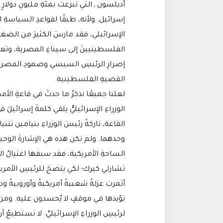
أديلسون ـ التي تبرعت بمئةِ مليونِ دولارٍ 
إسرائيل. ولأنه، طبقًا لقواعدِ السياسةِ ال
الإسرائيلي، فقد مارسَ الكثيرَ من الضغ
الفلسطينيينَ إلى سيناءِ المصرية، وتعقد
إصرارِ الرئيسِ السيسي وصمودِ المصري
القضيةِ الفلسطينية.
لعلنا جميعًا نذكرُ ما حدثَ في قاعةِ الأ
الوزراءِ الإسرائيليُّ يلقي كلمةَ إسرائيلَ
القاعة، تاركةً رئيسَ الوزراءِ بنيامين نت
وحدهما. ولم تكن هذه هي الإشارةَ الوحيدة
الساحةِ الأمريكية، فقد سبقها اغتيالُ ال
تشارلي كيرك؛ لكي يتضحَ للرئيسِ الأمريكيّ
أثمرت عزلةً شعبيةً أمريكيةً وأوروبيةً ودو
تؤيدها في موقفٍ لا يُحسدون عليه. ومن ه
لرئيسِ الوزراءِ الإسرائيليِّ: لا تستطيعُ أ