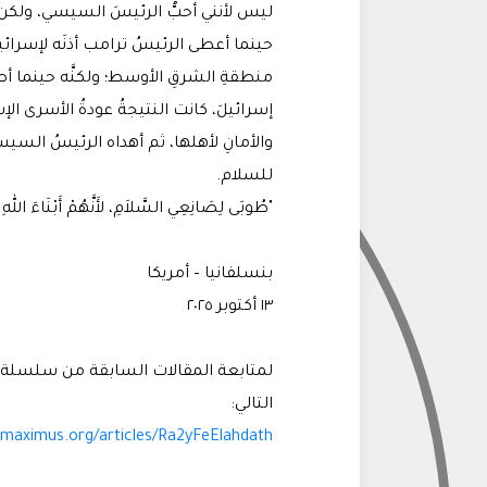
ليس لأنني أحبُّ الرئيسَ السيسي، ولكن لأن
حينما أعطى الرئيسُ ترامب أذنَه لإسرائيلَ
منطقةِ الشرقِ الأوسط؛ ولكنَّه حينما أص
إسرائيلَ، كانت النتيجةُ عودةُ الأسرى الإس
والأمانِ لأهلها، ثم أهداه الرئيسُ السيسي
للسلام.
"طُوبَى لِصَانِعِي السَّلاَمِ، لأَنَّهُمْ أَبْنَاءَ اللهِ يُد
بنسلفانيا – أمريكا
١٣ أكتوبر ٢٠٢٥
لمتابعة المقالات السابقة من سلسلة م
التالي:
amaximus.org/articles/Ra2yFeElahdath