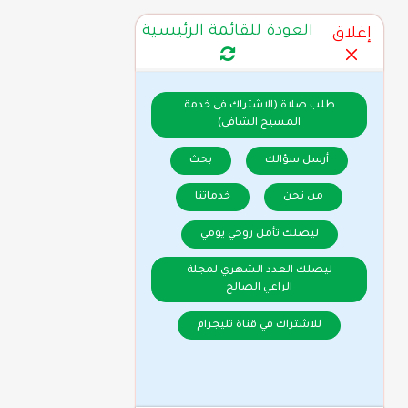
العودة للقائمة الرئيسية
إغلاق
طلب صلاة (الاشتراك فى خدمة
المسيح الشافي)
أرسل سؤالك
بحث
من نحن
خدماتنا
ليصلك تأمل روحي يومي
ليصلك العدد الشهري لمجلة
الراعي الصالح
للاشتراك في قناة تليجرام