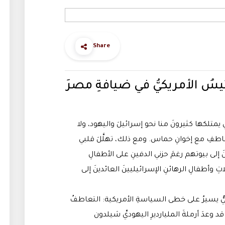
Share
لأحداث (٦١) | الرئيسُ الأمريكيُّ في ضيافةِ مصرَ
ي يمتلكها كثيرونَ منا نحو إسرائيلَ واليهود، ولا
لتعاطفِ مع إخوانِ حماس. ومع ذلك، تهلَّلَ قلبي
 إلى بيوتهم رغمَ حزني الدفينِ على الأطفالِ
ِ وأطفالِ الرهائنِ الإسرائيليينَ العائدينَ إلى
كيُّ يسيرُ على خطى السياسةِ الأمريكية: التعاطفُ
د وعدَ أرملةَ المليارديرِ اليهوديِّ شيلدون