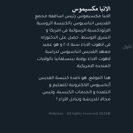
الانبا مكسيموس رئيس اساقفة مجمع
القديس اثناسيوس بالكنيسة الروسية
الارثوذكسية الرسولية فى امريكا و
الشرق الاوسط. حصل على الدكتوراه
فى لاهوت الاباء سنة ٢٠٠٤ و هو عميد
الأول
معهد القديس اثناسيوس لدراسة
لاهوت الاباء بولاية ببنسلفانيا بالولايات
المتحدة الامريكية.
هذا الموقع، هو نافذة كنيسة القديس
أثناسيوس الالكترونية للتعليم و
التلمذة و الخدمات الكنسية، وليس
مجالا للدردشة وتبادل الآراء !
©2026 Holyssac - All rights reserved