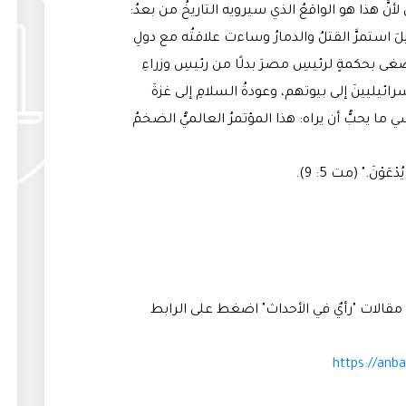
َّ هذا هو الواقعُ الذي سيرويه التاريخُ من بعدُ:
 استمرَّ القتلُ والدمارُ وساءت علاقتُه مع دولِ
غى بحكمةٍ لرئيسِ مصرَ بدلًا من رئيسِ وزراءِ
رائيليينَ إلى بيوتهم، وعودةُ السلامِ إلى غزةَ
 ما يحبُّ أن يراه: هذا المؤتمرُ العالميُّ الضخمُ
ْعَوْنَ." (مت 5: 9).
قالات "رأيٌ في الأحداث" اضغط على الرابط
https://anb