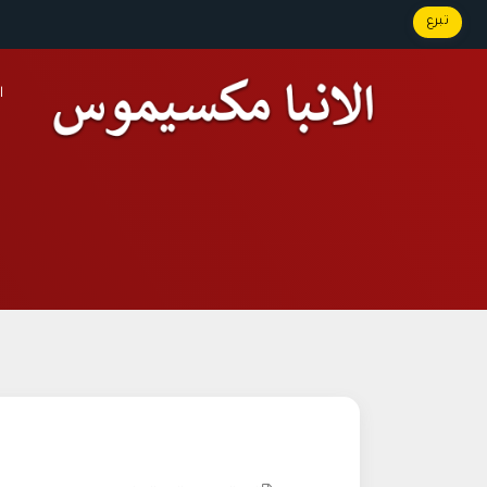
تبرع
ا