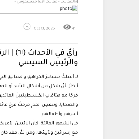
المقالات - مقالات الانبا مكسيموس -
Oct 13, 2025
41
رأيٌ في ا
والرئيسِ السيسي
لا أمتلكُ مشاعرَ الكراهيةِ والعدائيةِ الت
أنظرُ بأيِّ شكلٍ من أشكالِ التأييدِ أو ا
فرحًا مع هتافاتِ الفلسطينيينَ العائدينَ
والضحايا، وبنفسِ القدرِ فرحتُ فرحَ عائلات
أسرهم وأطفالهم.
في الشهورِ الفائتةِ، كان الرئيسُ الأمري
مع إسرائيلَ وتأييدُها. ومن ثمَّ، فقد كان ق