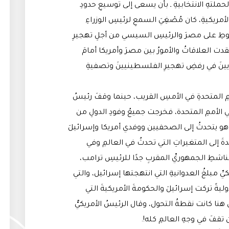
لحملتهِ الانتخابيةِ ـ بأن يسعى إلى توسيعِ حدودِ
أمريكيةِ، كان مُصْغِيَ السمعِ لرئيسِ الوزراءِ
وطِ على مصرَ والرئيسِ السيسي من أجلِ تهجيرِ
ت العلاقاتُ والأمورُ بين مصرَ وأمريكا أمامَ
ينَ في رفضِ تهجيرِ الفلسطينيينَ وتصفيةِ
ممِ المتحدةِ في الأمسِ القريب، حينما وقفَ رئيسُ
 في الأممِ المتحدة، فخرجت جميعُ وفودِ الدولِ من
نياهو يتحدثُ إلى الصحفيين ووفدي أمريكا وإسرائيلَ
َ إلى المتغيراتِ التي تحدثُ في العالمِ وفي
ناشطِ الجمهوريِّ المقربِ جدًا للرئيسِ ترامب،
ِ مبلغُ العدوانيةِ التي انتهجتها إسرائيل، والتي
ليةً تركت إسرائيلَ والحكومةَ الأمريكيةَ التي
نا كانت نقطةُ التحول، وقال الرئيسُ الأمريكيُّ
ن تقفَ في وجهِ العالمِ كله!.