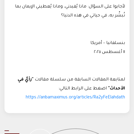
لأجابوا على السؤال: ماذا يُفيدني، وماذا يُعطيني الإيمان بما
تُبشِّر به، في حياتي في هذه الدنيا؟
بنسلفانيا – أمريكا
١١ أغسطس ٢٠٢٥
لمتابعة المقالات السابقة من سلسلة مقالات
"رأيٌ في
الأحداث"
اضغط على الرابط التالي:
https://anbamaximus.org/articles/Ra2yFeElahdath