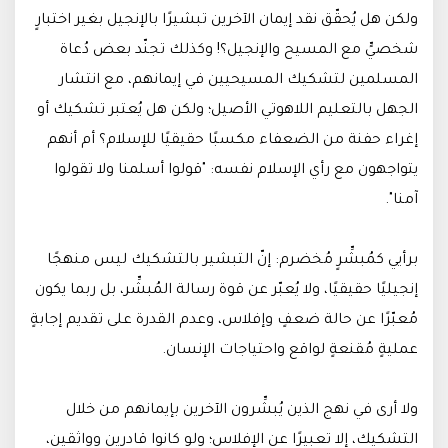
ولكن هل يُحقّق نقد إيمان الآخرين تبشيرًا بالإنجيل بغير اختبارٍ
شخصيٍّ مع المسيح والإنجيل؟! وكذلك تجنّد بعض دُعاة
المسلمين لتشكيك المسيحيين في إيمانهم، مع انتشار
الجهل بالتعليم اللاهوتي الأصيل؛ ولكن هل يُعتبر تشكيك أو
إغراء حفنة من الضعفاء مكسبًا حقيقيًا للإسلام؟ أم أنهم
يتواجهون مع رأي الإسلام نفسه: "قولوا أسلمنا ولا تقولوا
آمنا".
برأيي كمُبشِّرٍ مُخضرم: إنّ التبشير بالتشكيك ليس منهجًا
إنجيليًا حقيقيًا، ولا يُعبّر عن قوة رسالة المُبشِّر، بل ربما يكون
مُعبّرًا عن حالة ضعفٍ وإفلاس، وعدم القدرة على تقديم إجابةٍ
عمليةٍ مُقنعةٍ لواقع واحتياجات الإنسان.
ولا أرى في نهج الذين يُبشِّرون الآخرين بإيمانهم من خلال
التشكيك، إلا تعبيرًا عن الإفلاس؛ ولو كانوا قادرين وواثقين،