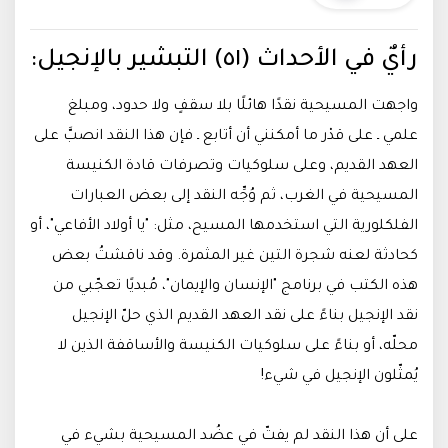
رأيٌ في الأحداث (٥١) التبشير بالإنجيل:
واجهت المسيحية نقدًا هائلًا بلا سقفٍ ولا حدود، ومبلغ
علمي ـ على قدْر ما أمكنني أن أتابع ـ فإن هذا النقد انصبَّ على
العهد القديم، وعلى سلوكيات وتصرفات قادة الكنيسة
المسيحية في الغرب، ثم وُجِّه النقد إلى بعض العبارات
الفلكلورية التي استخدمها المسيح، مثل: "يا أولاد الأفاعي"، أو
كحادثة لعنه شجرة التين غير المثمرة. وقد ناقشتُ بعض
هذه الكتب في برنامج "الإنسان والإيمان"، مُبديًا تعجّبي من
نقد الإنجيل بناءً على نقد العهد القديم الذي حلّ الإنجيل
محلّه، أو بناءً على سلوكيات الكنيسة والأساقفة الذين لا
يُمثّلون الإنجيل في شيء!
على أن هذا النقد لم يفتّ في عضُد المسيحية بشيء في