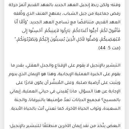
وقته؛ ولكن ربط إنجيل العهد الجديد بالعهد القديم أثمرَ حركة
رفض جماعية من جيل الشباب، بمنهج العنف الذي وظّفه
العهد القديم، متناقضًا مع تسامح العهد الجديد: "وَأَمَّا أَنَا
فَأَقُولُ لَكُمْ: أَحِبُّوا أَعْدَاءَكُمْ. بَارِكُوا لاَعِنِيكُمْ. أَحْسِنُوا إِلَى
مُبْغِضِيكُمْ، وَصَلُّوا لأَجْلِ الَّذِينَ يُسِيئُونَ إِلَيْكُمْ وَيَطْرُدُونَكُمْ،"
(مت 5: 44).
التبشير بالإنجيل لا يقوم على الإقناع والجدل العقلي، بقدر ما
يقوم على الخبرة العملية الإيجابية، وهذا هو الإيمان الذي يدوم
ويثبت على أرضية صلبة. وعلى المُبشِّر أن يكون قادرًا على
الإجابة عن هذا السؤال: ماذا يُفيدني في حياتي العملية، إيماني
بالمسيح؟ فجميع الديانات تعدُ مؤمنيها بالنيرفانا، والجنة
السعيدة، وثواب الحياة الآخرة، كما تعدني أنتَ بالحياة الأبدية.
البعض يتّخذ من نقد إيمان الآخرين منطلقًا للتبشير بالإنجيل؛