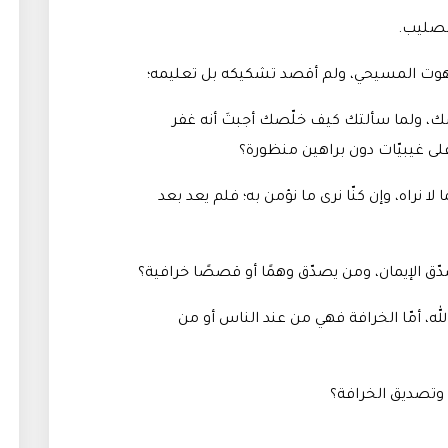
الصليب.
 للاهوت المسيحي، ولم أقصد تشكيكه بل تعليمه؛
صك، ولما سألتك كيف خلّصك أجبتَ أنه غفر
 على غيبيّات دون براهين منظورة؟
 لا نراه، وإن كنّا نرى ما نؤمن به؛ فلم يعد بعد
صدّق الإيمان، ومن يصدّق وهمًا أو قصصًا خرافية؟
الله، أمّا الخرافة فهي من عند الناس أو من
، وتصديق الخرافة؟