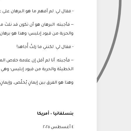
- فقال لي: لم أفهم ما هو البرهان على
-- فأجبته: البرهان هو أن تكون قد نلتَ 
والحرية من قيود إبليس؛ وهذا هو برها
- فقال لي: لكنني ما زلتُ أُجاهد
!
-- فأجبته: أنا لم أقل إن علامة خلاص ال
الخطيئة والحرية من قيود إبليس؛ وهي ب
وهذا هو الفرق بين إيمانٍ يُخلّص، وإيمانٍ
بنسلفانيا – أمريكا
٤ أغسطس ٢٠٢٥