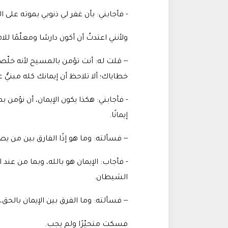
- فأجابني: بأن غفر لي ذنوبي بموته على 
ولأنني اعتدتُ أن أكون دارسًا ومعلّمًا
-- قلت له: أنت تؤمن بالمسيح لأنه خلّ
خطاياك؛ ألا تلاحظ أن إيمانك كله مبنيٌّ
- فأجابني: هكذا يكون الإيمان، أن نؤمن بما
إيمانًا
.
-- فسألته: وما هو إذًا الفارق بين من ي
- فأجاب: الإيمان هو بالله، وبما من عند 
الشيطان
.
-- فسألته: وما الفرق بين الإيمان بالحق
فسكت متحيّرًا ولم يجب
.