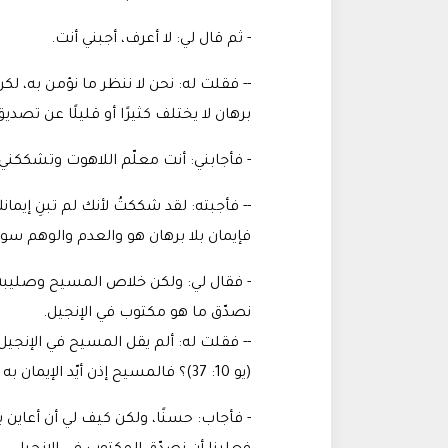
- ثم قال لي: لا أعرف، أجبني أنت
.
-- فقلت له: نحن لا ننظر ما نؤمن به، لكن 
برهان لا يختلف كثيرًا أو قليلًا عن تصدي
- فأجابني: أنت معلّم اللاهوت وتشككني 
-- فأجبته: لقد شككتُ لأنك لم تبنِ إيما
فإيمان بلا برهان هو والعدم والوهم سوا
- فقال لي: ولكن خلاص المسيح وصليبه 
نصدّق ما هو مكتوب في الإنجيل
.
-- فقلت له: ألم يقل المسيح في الإنجيل: "إِنْ كُنْ
(يو 10: 37)؟ فالمسيح إذن أيّد الإيمان به بالبرهان وهو: أنه عمل أعمال الآب
- فأجاب: حسنًا، ولكن كيف لي أن أعاين 