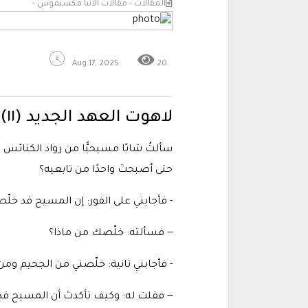
المقالات - مقالات الانبا مكسيموس -
Aug 17, 2025
20
لاهوت العهد الجديد (١١) | هل الإيمان بالمسيح: وهم!
سألتُ شابًا مسيحيًّا من رواد الكنائ
حتى أصبحتَ واحدًا من تابعيه؟
- فأجابني على الفور: إن المسيح قد خلّ
-- فسألته: خلّصك من ماذا؟
- فأجابني ثانية: خلّصني من الجحيم وم
-- فقلت له: وكيف تأكدتَ أن المسيح ق