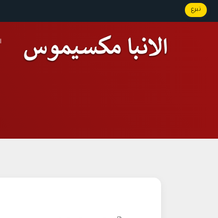
تبرع
ا