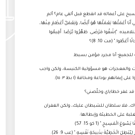
مسيح على أعماله قد انقطع قبل ألفي عام؟ ألم
َا أَعْمَلُهَا يَعْمَلُهَا هُوَ أَيْضًا، وَيَعْمَلُ أَعْظَمَ مِنْهَا،
بِي." (يو 14: 12)؟ ألم يقل لتلاميذه: "اِشْفُوا مَرْضَى. طَهِّرُوا بُرْصًا. أَقِيمُوا
ًا أَعْطُوا." (مت 10: 8)؟
ت للجميع؛ أنا مجرد مؤمن بسيط
.
لآيات والمعجزات هو مسؤولية الكنيسة، ولكن واجب
 إيمانهم بوداعة ومخافة (١ بط ٣: ١٥)
.
قد غفر خطاياي وخلّصني؟
اياك، فلا سلطان للشيطان عليك، ولكن الغفران
الغلبة على الخطيئة وإبطالها
:
سُوعَ الْمَسِيحِ." (1 كو 15: 57)
لِيُبْطِلَ الْخَطِيَّةَ بِذَبِيحَةِ نَفْسِهِ." (عب 9: 26).