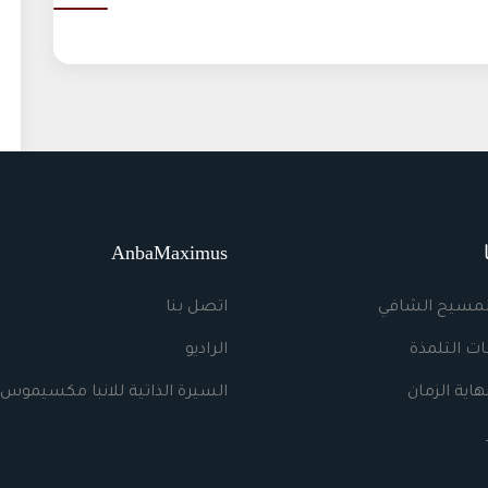
AnbaMaximus
لمسيح الشافي
اتصل بنا
ت التلمذة
الراديو
اية الزمان
السيرة الذاتية للانبا مكسيموس 