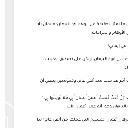
ما يميّز الحقيقة عن الوهم هو البرهان؛ فإيمانٌ بلا
ق الأوهام والخرافات
.
في إيماني
!
نك على قوة البرهان، ولكن على تصديق الغيبيات؛
ء
.
أمر قد حدث منذ ألفي عام، وكمؤمنين ينبغي أن
تُ لَسْتُ أَعْمَلُ أَعْمَالَ أَبِي فَلاَ تُؤْمِنُوا بِي."
.
برهان أعمال المسيح التي عملها من ألفي عام؟ لذا