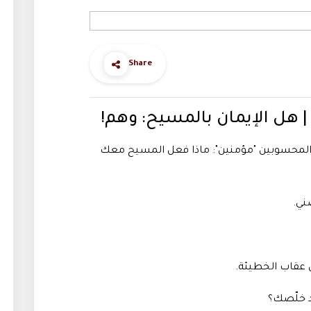
Share
س المحسوبين "مؤمنين": ماذا فعل المسيح معك
صني
.
ن عقاب الخطيئة
.
د خلّصك؟