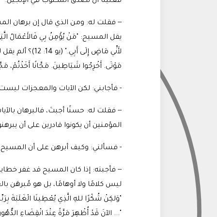
فعلينا أن نصدّق المكتوب في الإنجيل
.
-- فقلت له: ومن الذي قال إن برهان ال
يقل المسيح: "مَنْ يُؤْمِنُ بِي فَالأَعْمَالُ الَّتِي أَن
لأَنِّي مَاضٍ إِلَى أَ
مَوْتَى. أَخْرِجُوا شَيَاطِينَ. مَجَّانًا أَخَذْتُمْ، مَجَّان
- فأجابني: لكن الآيات والمعجزات ليس
-- فقلت له: حسنًا أجبتَ، فالبرهان با
المؤمنين أن يكونوا قادرين على أن يبرهنوا على
- فسألني: وكيف أبرهن على أن المسيح 
-- فأجبته: إذا كان المسيح قد غفر خط
ليس كلامًا ولا أوهامًا، بل هو مُبرهَن ب
"وَلكِنْ شُكْرًا للهِ الَّذِي يُعْطِينَا الْغَلَبَةَ بِرَبِّنَا يَ
"... الآنَ قَدْ أُظْهِرَ مَرَّةً عِنْدَ انْقِضَاءِ الدُّهُورِ 