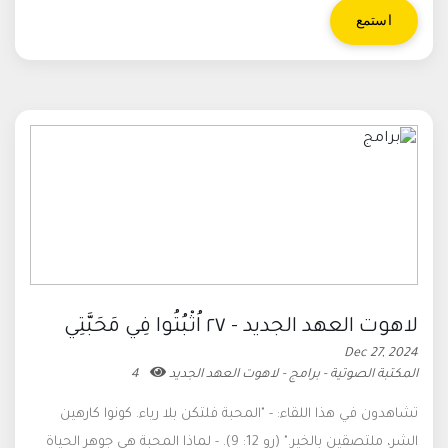
استمع
لاهوت العهد الجديد - ٢٧ اُثْبُتُوا فِي مَحَبَّتِي
Dec 27, 2024
المكتبة الصوتية - برامج - لاهوت العهد الجديد
4
تشاهدون في هذا اللقاء: - "المحبة فلتكن بلا رياء. كونوا كارهين
الشر، ملتصقين بالخير." (رو 12: 9). - لماذا المحبة هي جوهر الحياة