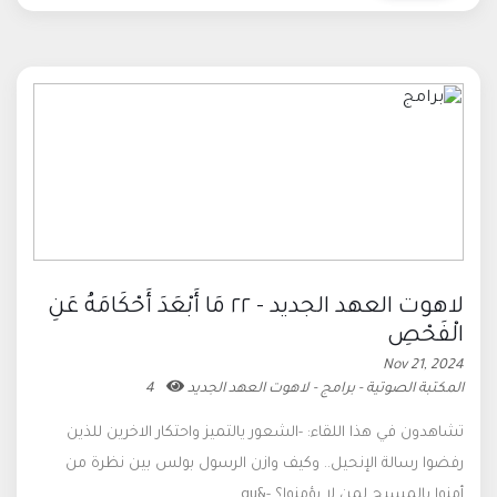
لاهوت العهد الجديد - ٢٢ مَا أَبْعَدَ أَحْكَامَهُ عَنِ
الْفَحْصِ
Nov 21, 2024
المكتبة الصوتية - برامج - لاهوت العهد الجديد
4
تشاهدون في هذا اللقاء: -الشعور يالتميز واحتكار الاخرين للذين
رفضوا رسالة الإنحيل.. وكيف وازن الرسول بولس بين نظرة من
أمنوا بالمسيح لمن لا يؤمنوا؟ -&qu...