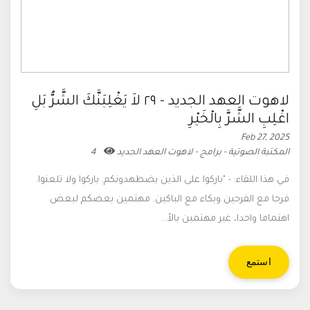
لاهوت العهد الجديد - ٢٩ لاَ يَغْلِبَنَّكَ الشَّرُّ بَلِ
اغْلِبِ الشَّرَّ بِالْخَيْرِ
Feb 27, 2025
المكتبة الصوتية - برامج - لاهوت العهد الجديد
4
في هذا اللقاء: - "باركوا على الذين يضطهدونكم. باركوا ولا تلعنوا.
فرحا مع الفرحين وبكاء مع الباكين. مهتمين بعضكم لبعض
اهتماما واحدا، غير مهتمين بالأ...
استمع