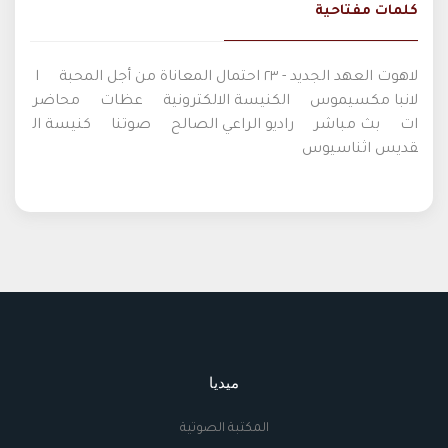
كلمات مفتاحية
لاهوت العهد الجديد - ٢٣ احتمال المعاناة من أجل المحبة
ا
لانبا مكسيموس
الكنيسة الالكترونية
عظات
محاضر
ات
بث مباشر
راديو الراعي الصالح
صوتنا
كنيسة ال
قديس اثناسيوس
ميديا
المكتبة الصوتية