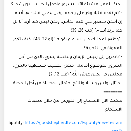
- كيف نعمل مشيئة الآب بسرور ونحمل الصليب دون تذمر؟
- "ثم تقدم قليلا وخر على وجهه، وكان يصلي قائلا: «يا أبتاه،
إن أمكن فلتعبر عني هذه الكأس، ولكن ليس كما أريد أنا بل
كما تريد أنت»." (مت 26: 39).
- "وظهر له ملاك من السماء يقويه." (لو 22: 43). كيف تكون
المعونة في التجربة؟
- "ناظرين إلى رئيس الإيمان ومكمله يسوع، الذي من أجل
السرور الموضوع أمامه، احتمل الصليب مستهينا بالخزي،
فجلس في يمين عرش الله." (عب 12: 2).
- مثال بولس وسيلا ونتائج احتمال المعاناة من أجل المحبة
========
يمكنك الآن الاستماع إلى الكورس من خلال منصات
الاستماع:
Spotify:
https://goodshepherdtv.com/l/spotify/new-testam