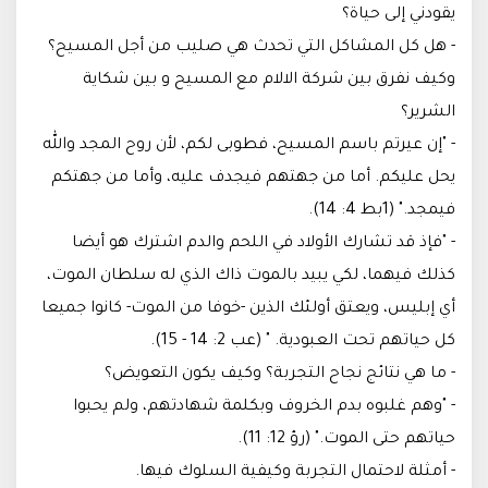
يقودني إلى حياة؟
- هل كل المشاكل التي تحدث هي صليب من أجل المسيح؟
وكيف نفرق بين شركة الالام مع المسيح و بين شكاية
الشرير؟
- "إن عيرتم باسم المسيح، فطوبى لكم، لأن روح المجد والله
يحل عليكم. أما من جهتهم فيجدف عليه، وأما من جهتكم
فيمجد." (1بط 4: 14).
- "فإذ قد تشارك الأولاد في اللحم والدم اشترك هو أيضا
كذلك فيهما، لكي يبيد بالموت ذاك الذي له سلطان الموت،
أي إبليس، ويعتق أولئك الذين -خوفا من الموت- كانوا جميعا
كل حياتهم تحت العبودية. " (عب 2: 14 - 15).
- ما هي نتائج نجاح التجربة؟ وكيف يكون التعويض؟
- "وهم غلبوه بدم الخروف وبكلمة شهادتهم، ولم يحبوا
حياتهم حتى الموت." (رؤ 12: 11).
- أمثلة لاحتمال التجربة وكيفية السلوك فيها.