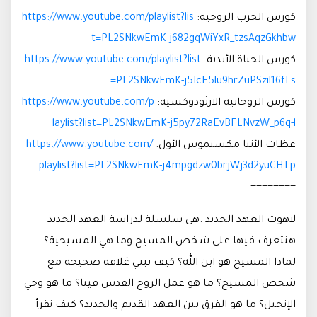
كورس الحرب الروحية:
https://www.youtube.com/playlist?lis
t=PL2SNkwEmK-j682gqWiYxR_tzsAqzGkhbw
كورس الحياة الأبدية:
https://www.youtube.com/playlist?list
=PL2SNkwEmK-j5IcF5lu9hrZuPSzil16fLs
كورس الروحانية الارثوذوكسية:
https://www.youtube.com/p
laylist?list=PL2SNkwEmK-j5py72RaEvBFLNvzW_p6q-l
عظات الأنبا مكسيموس الأول:
https://www.youtube.com/
playlist?list=PL2SNkwEmK-j4mpgdzw0brjWj3d2yuCHTp
========
لاهوت العهد الجديد :هي سلسلة لدراسة العهد الجديد
هنتعرف فيها على شخص المسيح وما هي المسيحية؟
لماذا المسيح هو ابن الله؟ كيف نبني عَلاقة صحيحة مع
شخص المسيح؟ ما هو عمل الروح القدس فينا؟ ما هو وحي
الإنجيل؟ ما هو الفرق بين العهد القديم والجديد؟ كيف نقرأ