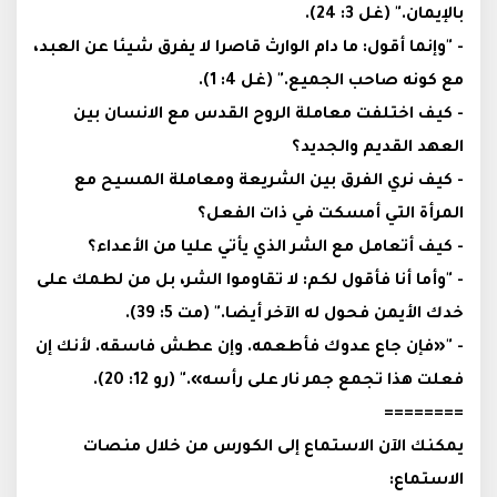
بالإيمان." (غل 3: 24).
- "وإنما أقول: ما دام الوارث قاصرا لا يفرق شيئا عن العبد،
مع كونه صاحب الجميع." (غل 4: 1).
- كيف اختلفت معاملة الروح القدس مع الانسان بين
العهد القديم والجديد؟
- كيف نري الفرق بين الشريعة ومعاملة المسيح مع
المرأة التي أمسكت في ذات الفعل؟
- كيف أتعامل مع الشر الذي يأتي عليا من الأعداء؟
- "وأما أنا فأقول لكم: لا تقاوموا الشر، بل من لطمك على
خدك الأيمن فحول له الآخر أيضا." (مت 5: 39).
- "«فإن جاع عدوك فأطعمه. وإن عطش فاسقه. لأنك إن
فعلت هذا تجمع جمر نار على رأسه»." (رو 12: 20).
========
يمكنك الآن الاستماع إلى الكورس من خلال منصات
الاستماع: