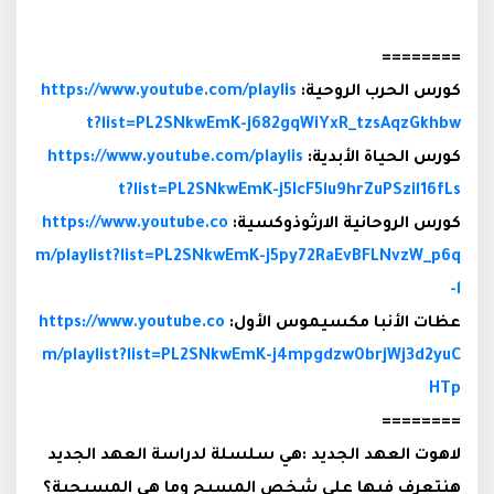
========
كورس الحرب الروحية:
https://www.youtube.com/playlis
t?list=PL2SNkwEmK-j682gqWiYxR_tzsAqzGkhbw
كورس الحياة الأبدية:
https://www.youtube.com/playlis
t?list=PL2SNkwEmK-j5IcF5lu9hrZuPSzil16fLs
كورس الروحانية الارثوذوكسية:
https://www.youtube.co
m/playlist?list=PL2SNkwEmK-j5py72RaEvBFLNvzW_p6q
-l
عظات الأنبا مكسيموس الأول:
https://www.youtube.co
m/playlist?list=PL2SNkwEmK-j4mpgdzw0brjWj3d2yuC
HTp
========
لاهوت العهد الجديد :هي سلسلة لدراسة العهد الجديد
هنتعرف فيها على شخص المسيح وما هي المسيحية؟