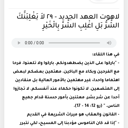
لاهوت العهد الجديد - ٢٩ لاَ يَغْلِبَنَّكَ
الشَّرُّ بَلِ اغْلِبِ الشَّرَّ بِالْخَيْرِ
في هذا اللقاء:
- "باركوا على الذين يضطهدونكم. باركوا ولا تلعنوا. فرحا
مع الفرحين وبكاء مع الباكين. مهتمين بعضكم لبعض
اهتماما واحدا، غير مهتمين بالأمور العالية بل منقادين
إلى المتضعين. لا تكونوا حكماء عند أنفسكم. لا تجازوا
أحدا عن شر بشر. معتنين بأمور حسنة قدام جميع
الناس. " (رو 12: 14 - 17).
- القانون والعقاب هو ميراث الشريعة في القديم
- "إذا قد كان الناموس مؤدبنا إلى المسيح، لكي نتبرر