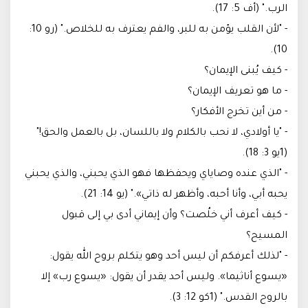
الرب." (أف 5: 17).
- "لأن القلب يؤمن به للبر، والفم يعترف به للخلاص." (رو 10:
10).
- كيف يُبنى الإيمان؟
- ما هو تعريف الإيمان؟
- من أين تخرج الأفكار؟
- "يا أولادي، لا نحب بالكلام ولا باللسان، بل بالعمل والحق!"
(1يو 3: 18).
- "الذي عنده وصاياي ويحفظها فهو الذي يحبني، والذي يحبني
يحبه أبي، وأنا أحبه، وأظهر له ذاتي»." (يو 14: 21).
- كيف أعرف أني خلُصت؟ وأن إيماني أدى بي إلى قبول
المسيح؟
- "لذلك أعرفكم أن ليس أحد وهو يتكلم بروح الله يقول:
«يسوع أناثيما». وليس أحد يقدر أن يقول: «يسوع رب» إلا
بالروح القدس." (1كو 12: 3).