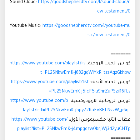
Sound Cloud:
https://goodshepherdtv.com/l/sound-cloud/n
ew-testament/0
Youtube Music:
https://goodshepherdtv.com/l/youtube-mu
sic/new-testament/0
========
كورس الحرب الروحية:
https://www.youtube.com/playlist?lis
t=PL2SNkwEmK-j682gqWiYxR_tzsAqzGkhbw
كورس الحياة الأبدية:
https://www.youtube.com/playlist?list
=PL2SNkwEmK-j5IcF5lu9hrZuPSzil16fLs
كورس الروحانية الارثوذوكسية:
https://www.youtube.com/p
laylist?list=PL2SNkwEmK-j5py72RaEvBFLNvzW_p6q-l
عظات الأنبا مكسيموس الأول:
https://www.youtube.com/
playlist?list=PL2SNkwEmK-j4mpgdzw0brjWj3d2yuCHTp
========