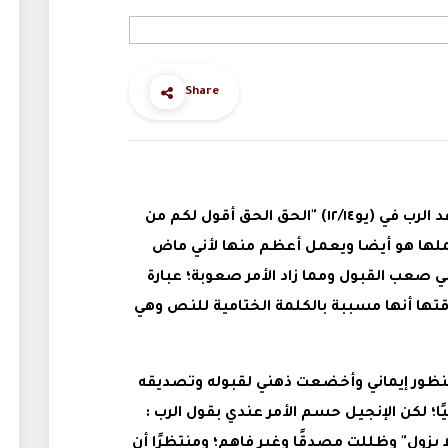
Share
حينما قرأت ولفت إنتباهي لأول مرة وعد الرب في (يو١٢/١٤) "الحق الحق أقول لكم من
عملها هو أيضا ويعمل أعظم منها لأني ماض
ة لي صعب القبول ومما زاد الأمر صعوبة؛ عبارة
قتها أنها مسببة بالكلمة الختامية للنص وهي
منظور إيماني وأخضعت ذهني لقبوله وتصديقه
؛ لكن الإنجيل حسم الأمر عندي بقول الرب :
ا يزول" وظللت مصدقًا وغير فاهم؛ ومنتظرًا أن