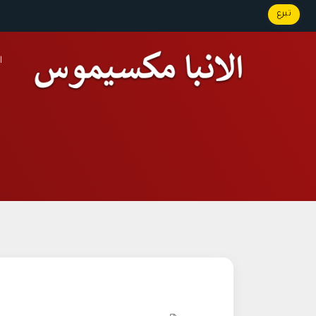
تبرع
ا