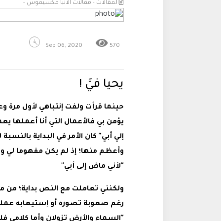
المقالات - مقالات الانبا مكسيموس -
Sep 06, 2020
570
يحيا فيَّ !
يؤمن بي فالأعمال التي أنا أعملها ي
إلي أبي" كان الأمر في البداية بالنسب
وأعظم منها؛ إذ لم يكن مفهوما لي و
"لأني ماض إلى أبي"
ولكنني تعاملت مع النص بداية؛ من 
رغم صعوبة تصوره أو إستيعابه عمليًا
"السماء والأرض تزولان وأما كلامي فل