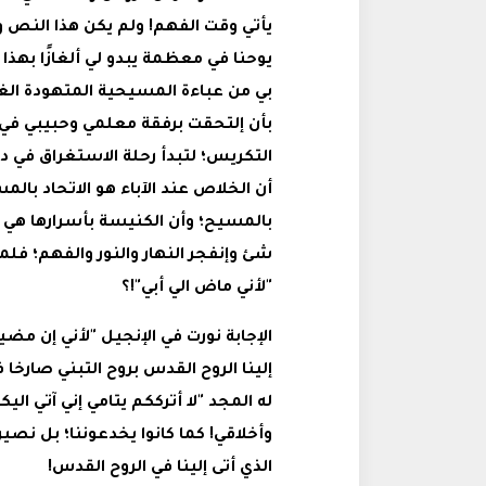
يأتي وقت الفهم! ولم يكن هذا النص و
يوحنا في معظمة يبدو لي ألغازًا بهذا 
بي من عباءة المسيحية المتهودة الغي
بأن إلتحقت برفقة معلمي وحبيبي في
التكريس؛ لتبدأ رحلة الاستغراق في د
أن الخلاص عند الآباء هو الاتحاد بال
بالمسيح؛ وأن الكنيسة بأسرارها هي ا
شئ وإنفجر النهار والنور والفهم؛ فلم
"لأني ماض الي أبي"!؟
الإجابة نورت في الإنجيل "لأني إن مض
إلينا الروح القدس بروح التبني صارخا في
له المجد "لا أترككم يتامي إني آتي ال
وأخلاقي! كما كانوا يخدعوننا؛ بل نصير
الذي أتى إلينا في الروح القدس!