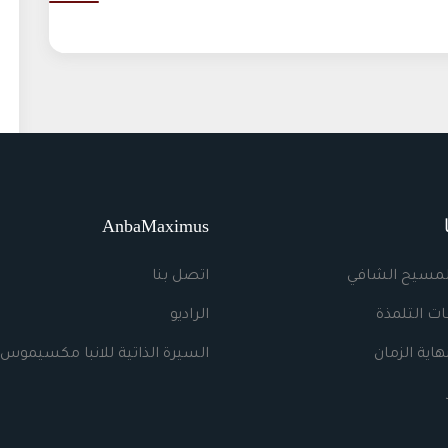
AnbaMaximus
لمسيح الشافي
اتصل بنا
ت التلمذة
الراديو
اية الزمان
السيرة الذاتية للانبا مكسيموس 